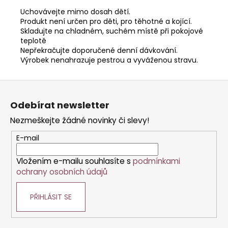
Uchovávejte mimo dosah dětí.
Produkt není určen pro děti, pro těhotné a kojící.
Skladujte na chladném, suchém místě při pokojové
teplotě
Nepřekračujte doporučené denní dávkování.
Výrobek nenahrazuje pestrou a vyváženou stravu.
Z
á
Odebírat newsletter
p
Nezmeškejte žádné novinky či slevy!
a
t
E-mail
í
Vložením e-mailu souhlasíte s
podmínkami
ochrany osobních údajů
PŘIHLÁSIT SE