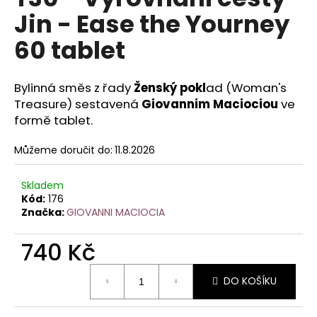
je
a
Jin - Ease the Yourney
0,0
z
j
60 tablet
5
í
hvězdiček.
t
Bylinná směs z řady
Ženský pokl
ad (Woman's
?
Treasure) sestavená
Giovannim Maciociou
ve
formě tablet.
Můžeme doručit do:
11.8.2026
HLEDAT
Skladem
Kód:
176
Značka:
GIOVANNI MACIOCIA
D
o
740 Kč
p
Měrná
o
DO KOŠÍKU
cena:
r
u