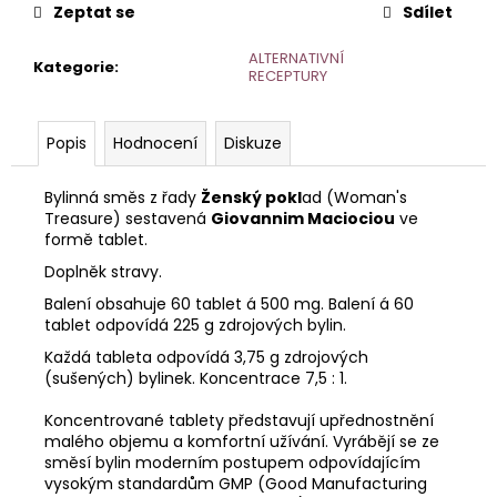
č
Zeptat se
Sdílet
u
j
ALTERNATIVNÍ
Kategorie
:
e
RECEPTURY
m
e
Popis
Hodnocení
Diskuze
Bylinná směs z řady
Ženský pokl
ad (Woman's
Treasure) sestavená
Giovannim Maciociou
ve
formě tablet.
Doplněk stravy.
Balení obsahuje 60 tablet á 500 mg. Balení á 60
tablet odpovídá 225 g zdrojových bylin.
Každá tableta odpovídá 3,75 g zdrojových
(sušených) bylinek. Koncentrace 7,5 : 1.
Koncentrované tablety představují upřednostnění
malého objemu a komfortní užívání. Vyrábějí se ze
směsí bylin moderním postupem odpovídajícím
vysokým standardům GMP (Good Manufacturing