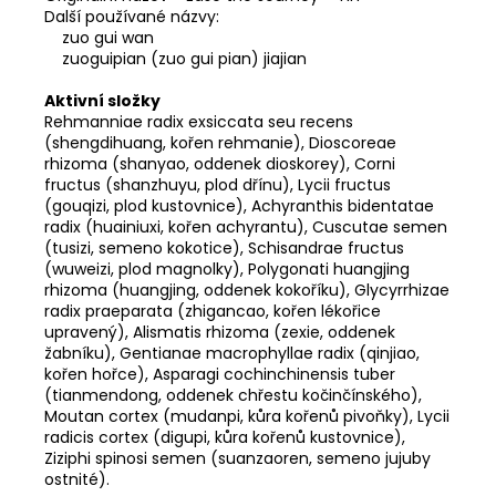
Další používané názvy:
zuo gui wan
zuoguipian (zuo gui pian) jiajian
Aktivní složky
Rehmanniae radix exsiccata seu recens
(shengdihuang, kořen rehmanie), Dioscoreae
rhizoma (shanyao, oddenek dioskorey), Corni
fructus (shanzhuyu, plod dřínu), Lycii fructus
(gouqizi, plod kustovnice), Achyranthis bidentatae
radix (huainiuxi, kořen achyrantu), Cuscutae semen
(tusizi, semeno kokotice), Schisandrae fructus
(wuweizi, plod magnolky), Polygonati huangjing
rhizoma (huangjing, oddenek kokoříku), Glycyrrhizae
radix praeparata (zhigancao, kořen lékořice
upravený), Alismatis rhizoma (zexie, oddenek
žabníku), Gentianae macrophyllae radix (qinjiao,
kořen hořce), Asparagi cochinchinensis tuber
(tianmendong, oddenek chřestu kočinčínského),
Moutan cortex (mudanpi, kůra kořenů pivoňky), Lycii
radicis cortex (digupi, kůra kořenů kustovnice),
Ziziphi spinosi semen (suanzaoren, semeno jujuby
ostnité).