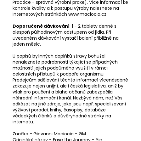
Practice - správná výrobní praxe). Více informací ke
kontrole kvality a k postupu výroby naleznete na
internetových stránkách www.maciocia.cz
Doporučené dávkování
: 1 - 2 tablety denně s
alespoň půlhodinovým odstupem od jídla. Při
uvedeném dávkování vystačí balení přibližně na
jeden měsíc.
U popisů bylinných doplňků stravy bohužel
nenaleznete podrobnosti týkající se případných
možností jejich podpůrného využití v rámci
celostních přístupů k podpoře organismu.
Prodejcům sdělování těchto informací vícenásobně
zakazuje nejen unijní, ale i česká legislativa, aniž by
však pro poučení a blaho občanů zabezpečila
náhradní informační kanál. Nezbývá nám, než Vás
odkázat na jiné zdroje, jako jsou např. specializovaní
výživoví poradci, knihy, časopisy, databáze
vědeckých článků a důvěryhodné stránky na
internetu.
Značka - Giovanni Maciocia - GM
Originální název - Ease the Journey - Yin