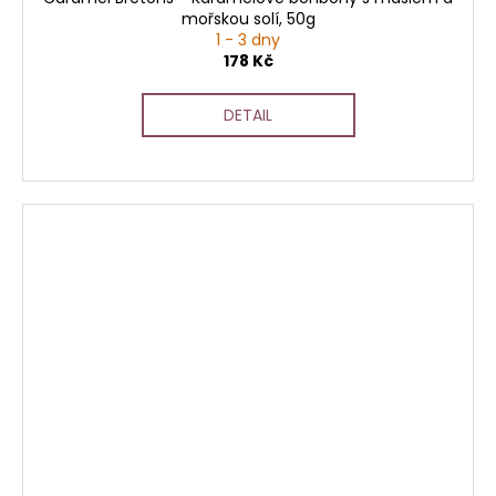
mořskou solí, 50g
1 - 3 dny
178 Kč
DETAIL