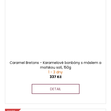
Caramel Bretons - Karamelové bonbóny s máslem a
mořskou solí, 150g
1 - 3 dny
337 Kč
DETAIL