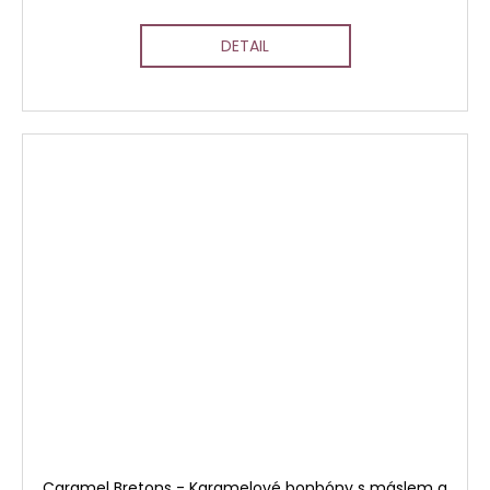
DETAIL
Caramel Bretons - Karamelové bonbóny s máslem a