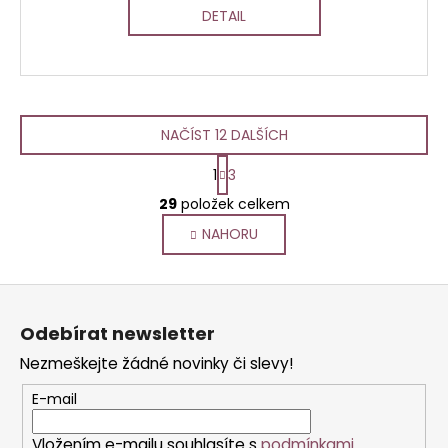
DETAIL
NAČÍST 12 DALŠÍCH
S
1
3
t
O
r
29
položek celkem
v
á
NAHORU
l
n
k
á
o
d
Z
v
a
á
á
c
Odebírat newsletter
n
p
í
í
Nezmeškejte žádné novinky či slevy!
p
a
r
t
E-mail
v
í
k
Vložením e-mailu souhlasíte s
podmínkami