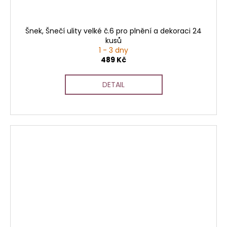
Šnek, Šnečí ulity velké č.6 pro plnění a dekoraci 24
kusů
1 - 3 dny
489 Kč
DETAIL