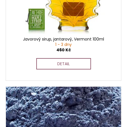
č
o
u
d
j
u
e
k
m
t
e
ů
Javorový sirup, jantarový, Vermont 100ml
1 - 3 dny
460 Kč
DETAIL