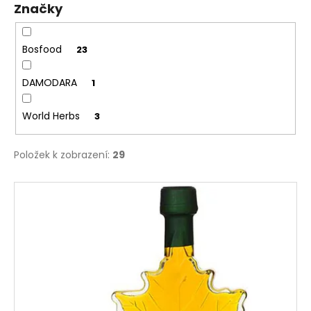
Značky
ů
a
j
í
Bosfood
23
t
DAMODARA
1
?
World Herbs
3
Položek k zobrazení:
29
HLEDAT
V
ý
D
p
o
i
p
s
o
p
r
r
u