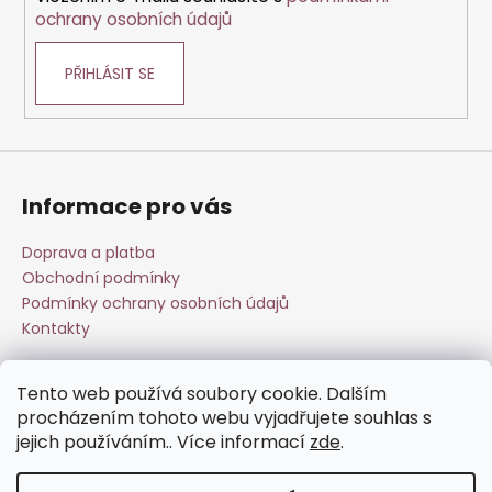
y
ochrany osobních údajů
v
ý
PŘIHLÁSIT SE
p
i
s
u
Informace pro vás
Doprava a platba
Obchodní podmínky
Podmínky ochrany osobních údajů
Kontakty
Tento web používá soubory cookie. Dalším
Přijímáme online platby
procházením tohoto webu vyjadřujete souhlas s
jejich používáním.. Více informací
zde
.