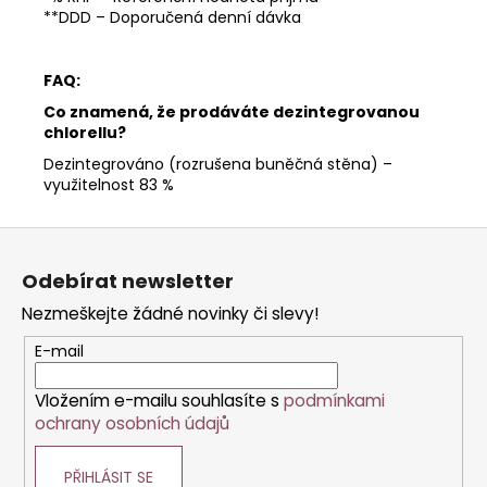
**DDD – Doporučená denní dávka
FAQ:
Co znamená, že prodáváte dezintegrovanou
chlorellu?
Dezintegrováno (rozrušena buněčná stěna) –
využitelnost 83 %
Z
á
Odebírat newsletter
p
Nezmeškejte žádné novinky či slevy!
a
t
E-mail
í
Vložením e-mailu souhlasíte s
podmínkami
ochrany osobních údajů
PŘIHLÁSIT SE