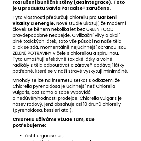
rozrušení buněčné stěny (dezintegrace). Toto
je u produktu Salvia Paradise® zaručeno.
Tyto vlastnosti předurčují chlorellu pro
udržení
vitality a energie.
Nové studie ukazují, že moderní
člověk se během několika let bez GREEN FOOD
pravděpodobně neobejde. Civilizační vlivy a okolí
plné toxických látek, toto vše působí na naše těla
a jak se zdá, momentálně nejúčinnější obranou jsou
ZELENÉ POTRAVINY v čele s chlorellou a spirulinou.
Tyto umožňují efektivně toxické látky a volné
radikály z těla odbourávat a zároveň dodávají látky
potřebné, které se v naší stravě vyskytují minimálně.
Mnohdy se lze na internetu setkat s odkazem, že
Chlorella pyrenoidosa je účinnější než Chlorella
vulgaris, což samo o sobě vypovídá
o nedůvěryhodnosti prodejce. Chlorella vulgaris je
název rodový, jenž obsahuje asi 10 druhů chlorelly
(pyrenoidosa, kessleri atd.).
Chlorellu užíváme všude tam, kde
potřebujeme:
čistit organismus,