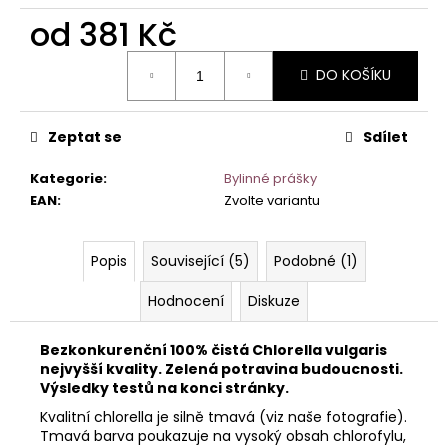
č
u
od
381 Kč
j
Měrná
e
DO KOŠÍKU
cena:
m
e
Zeptat se
Sdílet
Kategorie
:
Bylinné prášky
EAN
:
Zvolte variantu
Popis
Související (5)
Podobné (1)
Hodnocení
Diskuze
Bezkonkurenční 100% čistá Chlorella vulgaris
nejvyšší kvality. Zelená potravina budoucnosti.
Výsledky testů na konci stránky.
Kvalitní chlorella je silně tmavá (viz naše fotografie).
Tmavá barva poukazuje na vysoký obsah chlorofylu,