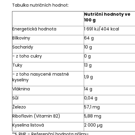
Tabulka nutričních hodnot:
Nutriční hodnoty ve
100 g
Energetická hodnota
1 691 kJ/404 kcal
Bílkoviny
64 g
Sacharidy
10 g
- z toho cukry
0 g
Tuky
13 g
- z toho nasycené mastné
1,9 g
kyseliny
Vláknina
14 g
Sůl
0,04 g
Železo
57,1 mg
Riboflavin (Vitamin B2)
5,88 mg
Kyselina listová
2 000 µg
*% RHP – Referenční hodnota příjmu