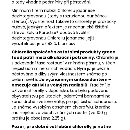
a tedy vhodné podmínky při pěstování.
Minimum firem nabízí Chlorellu japanese
dezintegrovanou (tedy s rozrušenou buněčnou
stěnou). Využitelnost takovéto chlorelly je prakticky
nulová, jediným efektem je mechanické čištění
střeva. Salvia Paradise® dodává kvalitní
dezintegrovanou Chlorellu japanese, jejíž
využitelnost je až 83 % biomasy.
Chlorella společně s ostatními produkty green
food patří mezi alkalizační potraviny.
Chlorella je
sladkovodní řasa rostoucí v mírném pásmu, v těch
nejčistších minerálních vodách. Nyní již je běžně
pěstována a díky svým vlastnostem známa po
celém světě.
Je významným antioxidantem –
omezuje aktivitu volných radikálů.
Tradiční je
užívání chlorelly v Japonsku, kde byla podávána
obyvatelstvu po útocích jadernými bombami na
konci druhé světové války, pro její čistící schopnosti.
Je známa vysokým obsahem chlorofylu, kterého
má nejvíce ze všech známých rostlin (ve 100 g
prášku je obsaženo 2,25 g).
Pozor, pro dobré vstřebání chlorelly je nutné