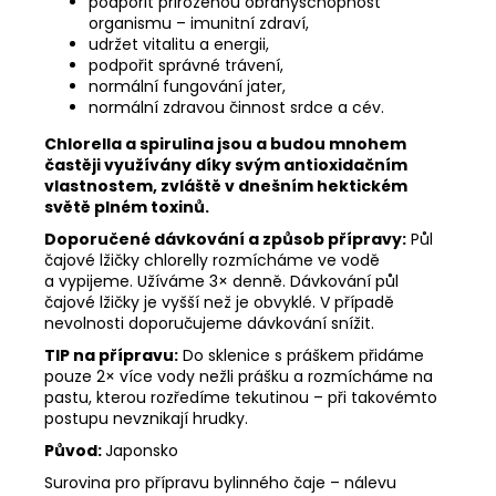
podpořit přirozenou obranyschopnost
organismu – imunitní zdraví,
udržet vitalitu a energii,
podpořit správné trávení,
normální fungování jater,
normální zdravou činnost srdce a cév.
Chlorella a spirulina jsou a budou mnohem
častěji využívány díky svým antioxidačním
vlastnostem, zvláště v dnešním hektickém
světě plném toxinů.
Doporučené dávkování a způsob přípravy:
Půl
čajové lžičky chlorelly rozmícháme ve vodě
a vypijeme. Užíváme 3× denně. Dávkování půl
čajové lžičky je vyšší než je obvyklé. V případě
nevolnosti doporučujeme dávkování snížit.
TIP na přípravu:
Do sklenice s práškem přidáme
pouze 2× více vody nežli prášku a rozmícháme na
pastu, kterou rozředíme tekutinou – při takovémto
postupu nevznikají hrudky.
Původ:
Japonsko
Surovina pro přípravu bylinného čaje – nálevu