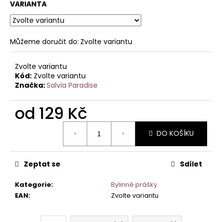
č
VARIANTA
u
j
e
Můžeme doručit do:
Zvolte variantu
m
e
Zvolte variantu
Kód:
Zvolte variantu
Značka:
Salvia Paradise
od
129 Kč
Měrná
DO KOŠÍKU
cena:
Zeptat se
Sdílet
Kategorie
:
Bylinné prášky
EAN
:
Zvolte variantu