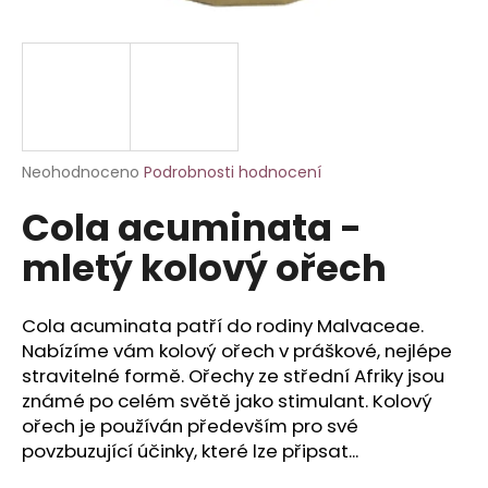
a
j
í
t
?
Průměrné
Neohodnoceno
Podrobnosti hodnocení
hodnocení
Cola acuminata -
produktu
je
HLEDAT
mletý kolový ořech
0,0
z
5
hvězdiček.
Cola acuminata patří do rodiny Malvaceae.
D
Nabízíme vám kolový ořech v práškové, nejlépe
o
stravitelné formě. Ořechy ze střední Afriky jsou
p
známé po celém světě jako stimulant. Kolový
o
ořech je používán především pro své
r
povzbuzující účinky, které lze připsat...
u