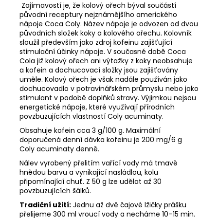
Zajímavostí je, že kolový ořech býval součástí
původní receptury nejznámějšího amerického
nápoje Coca Coly. Název nápoje je odvozen od dvou
původních složek koky a kolového ořechu. Kolovník
sloužil především jako zdroj kofeinu zajišťující
stimulační účinky nápoje. V současné době Coca
Cola již kolový ořech ani výtažky z koky neobsahuje
a kofein a dochucovací složky jsou zajišťovány
uměle. Kolový ořech je však nadále používán jako
dochucovadlo v potravinářském průmyslu nebo jako
stimulant v podobě doplňků stravy. Výjimkou nejsou
energetické nápoje, které využívají přírodních
povzbuzujících vlastností Coly acuminaty.
Obsahuje kofein cca 3 g/100 g. Maximální
doporučená denní dávka kofeinu je 200 mg/6 g
Coly acuminaty denně.
Nálev vyrobený přelitím vařící vody má tmavě
hnědou barvu a vynikající nasládlou, kolu
připomínající chuť. Z 50 g lze udělat až 30
povzbuzujících šálků.
Tradiční užití:
Jednu až dvě čajové lžičky prášku
přelijeme 300 ml vroucí vody a necháme 10–15 min.