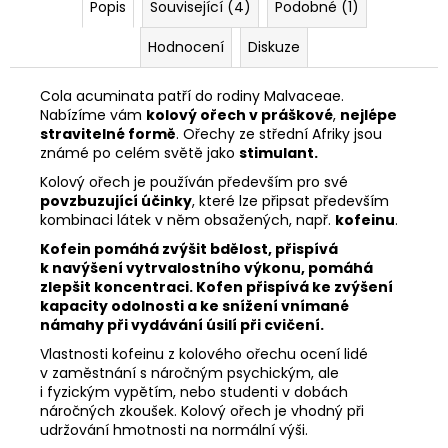
Popis
Související (4)
Podobné (1)
Hodnocení
Diskuze
Cola acuminata patří do rodiny Malvaceae.
Nabízíme vám
kolový ořech v práškové
,
nejlépe
stravitelné formě
. Ořechy ze střední Afriky jsou
známé po celém světě jako
stimulant.
Kolový ořech je používán především pro své
povzbuzující účinky
, které lze připsat především
kombinaci látek v něm obsažených, např.
k
ofeinu
.
Kofein pomáhá zvýšit bdělost, přispívá
k navýšení vytrvalostního výkonu, pomáhá
zlepšit koncentraci. Kofen přispívá ke zvýšení
kapacity odolnosti a ke snížení vnímané
námahy při vydávání úsilí při cvičení.
Vlastnosti kofeinu z kolového ořechu ocení lidé
v zaměstnání s náročným psychickým, ale
i fyzickým vypětím, nebo studenti v dobách
náročných zkoušek. Kolový ořech je vhodný při
udržování hmotnosti na normální výši.