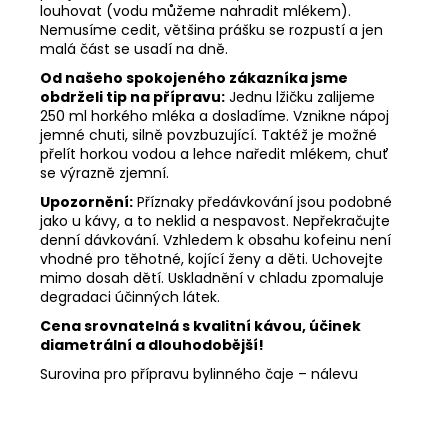
louhovat (vodu můžeme nahradit mlékem).
Nemusíme cedit, většina prášku se rozpustí a jen
malá část se usadí na dně.
Od našeho spokojeného zákazníka jsme
obdrželi tip na přípravu:
Jednu lžičku zalijeme
250 ml horkého mléka a dosladíme. Vznikne nápoj
jemné chuti, silně povzbuzující. Taktéž je možné
přelít horkou vodou a lehce naředit mlékem, chuť
se výrazně zjemní.
Upozornění:
Příznaky předávkování jsou podobné
jako u kávy, a to neklid a nespavost. Nepřekračujte
denní dávkování. Vzhledem k obsahu kofeinu není
vhodné pro těhotné, kojící ženy a děti. Uchovejte
mimo dosah dětí. Uskladnění v chladu zpomaluje
degradaci účinných látek.
Cena srovnatelná s kvalitní kávou, účinek
diametrální a dlouhodobější!
Surovina pro přípravu bylinného čaje – nálevu