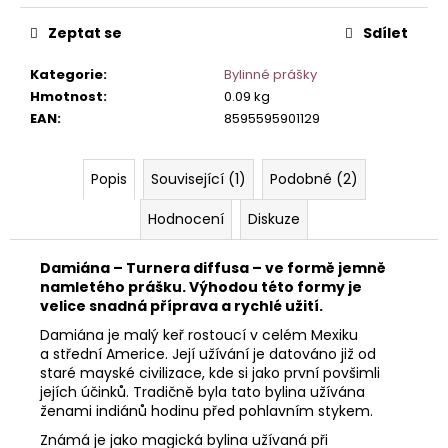
č
u
Zeptat se
Sdílet
j
e
Kategorie
:
Bylinné prášky
m
Hmotnost
:
0.09 kg
e
EAN
:
8595595901129
Popis
Související (1)
Podobné (2)
Hodnocení
Diskuze
Damiána – Turnera diffusa – ve formě jemně
namletého prášku. Výhodou této formy je
velice snadná příprava a rychlé užití.
Damiána je malý keř rostoucí v celém Mexiku
a střední Americe. Její užívání je datováno již od
staré mayské civilizace, kde si jako první povšimli
jejích účinků. Tradičně byla tato bylina užívána
ženami indiánů hodinu před pohlavním stykem.
Známá je jako magická bylina užívaná při