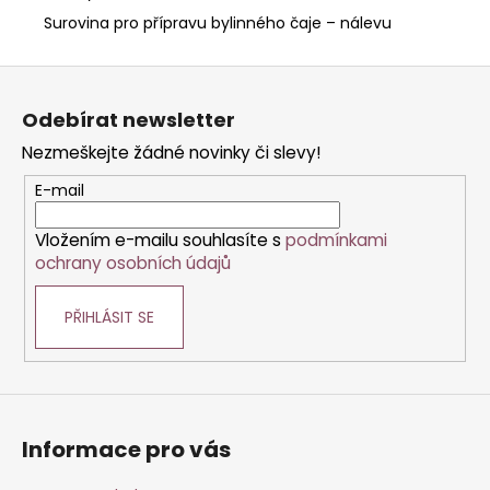
Surovina pro přípravu bylinného čaje – nálevu
Z
á
Odebírat newsletter
p
Nezmeškejte žádné novinky či slevy!
a
t
E-mail
í
Vložením e-mailu souhlasíte s
podmínkami
ochrany osobních údajů
PŘIHLÁSIT SE
Informace pro vás