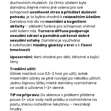
duchovních rituálech. Za tímto účelem byla
damiána zřejmě mimo jiné volena pro své
schopnosti
uvolňovat stres a přinášet duševní
pohodu
, je to bylina vhodná k
relaxačním účelům
.
Damiána má vliv na
mentální a kognitivní
aktivity
– základní funkce pro schopnost vnímat
svět kolem nás.
Turnera diffusa podporuje
sexuální zdraví a pomáhá udržovat dobré
sexuální vztahy
. Damiána je využívána
k ovlivňování
hladiny glukózy v krvi
a k
řízení
hmotnosti
.
Upozornění:
Není vhodné pro děti, těhotné a kojící
ženy.
Tradiční užití:
Účinek nastává cca 0,5–2 hod. po užití, avšak
maximální účinky se plně rozvíjejí po několika užitích.
Jednu čajovou lžičku mleté damiány rozmícháme
ve vodě a užíváme 1–2× denně.
TIP na přípravu:
Do sklenice s práškem přidáme
pouze 2× více vody nežli prášku a rozmícháme na
pastu, kterou rozředíme tekutinou – nevznikají
hrudky.