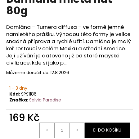
je
a
80g
0,0
z
j
5
í
hvězdiček.
Damiána – Turnera diffusa – ve formě jemně
t
namletého prášku. Výhodou této formy je velice
?
snadná příprava a rychlé užití. Damiána je malý
keř rostoucí v celém Mexiku a střední Americe.
Její užívání je datováno již od staré mayské
civilizace, kde si jako p...
HLEDAT
Můžeme doručit do:
12.8.2026
1 - 3 dny
Kód:
SPS1186
D
Značka:
Salvia Paradise
o
p
169 Kč
o
Měrná
r
DO KOŠÍKU
cena:
u