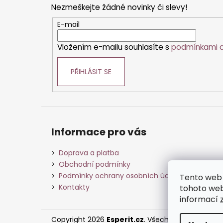
Nezmeškejte žádné novinky či slevy!
a
t
E-mail
í
Vložením e-mailu souhlasíte s
podmínkami o
PŘIHLÁSIT SE
Informace pro vás
Doprava a platba
Obchodní podmínky
Podmínky ochrany osobních údajů
Tento web 
Kontakty
tohoto webu
informací
Copyright 2026
Esperit.cz
. Všechna práva vyhra