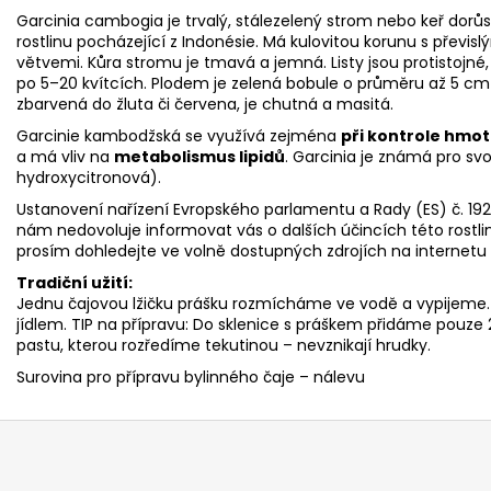
Garcinia cambogia je trvalý, stálezelený strom nebo keř dorůs
rostlinu pocházející z Indonésie. Má kulovitou korunu s přev
větvemi. Kůra stromu je tmavá a jemná. Listy jsou protistojné,
po 5–20 kvítcích. Plodem je zelená bobule o průměru až 5 cm 
zbarvená do žluta či červena, je chutná a masitá.
Garcinie kambodžská se využívá zejména
při kontrole hmot
a má vliv na
metabolismus lipidů
. Garcinia je známá pro sv
hydroxycitronová).
Ustanovení nařízení Evropského parlamentu a Rady (ES) č. 192
nám nedovoluje informovat vás o dalších účincích této rostli
prosím dohledejte ve volně dostupných zdrojích na internetu či
Tradiční užití:
Jednu čajovou lžičku prášku rozmícháme ve vodě a vypijeme
jídlem. TIP na přípravu: Do sklenice s práškem přidáme pouze
pastu, kterou rozředíme tekutinou – nevznikají hrudky.
Surovina pro přípravu bylinného čaje – nálevu