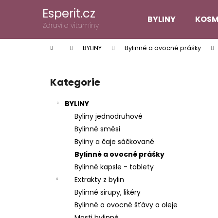
K
Přejít
Esperit.cz
na
o
BYLINY
KOSM
obsah
Zpět
Zpět
Zdraví a vitamíny
š
do
do
í
Domů
BYLINY
Bylinné a ovocné prášky
k
obchodu
obchodu
P
o
Kategorie
Přeskočit
s
kategorie
t
BYLINY
r
Byliny jednodruhové
a
Bylinné směsi
n
Byliny a čaje sáčkované
n
Bylinné a ovocné prášky
í
Bylinné kapsle - tablety
p
Extrakty z bylin
a
Bylinné sirupy, likéry
n
Bylinné a ovocné šťávy a oleje
e
Masti bylinné