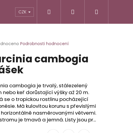
Hledat
Přihlášení
Nákupní
TIKY
ALTERNATIVNÍ RECEPTURY
POTRAVINY
CZK
košík
rné
odnoceno
Podrobnosti hodnocení
cení
rcinia cambogia
ktu
ášek
ček.
nia cambogia je trvalý, stálezelený
 nebo keř dorůstající výšky až 20 m.
 se o tropickou rostlinu pocházející
onésie. Má kulovitou korunu s převislými
 horizontálně nasměrovanými větvemi.
stromu je tmavá a jemná. Listy jsou pr...