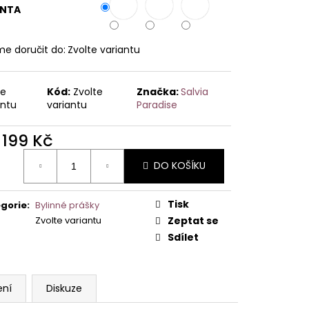
ANTA
e doručit do:
Zvolte variantu
te
Kód:
Zvolte
Značka:
Salvia
antu
variantu
Paradise
d
199 Kč
ná
DO KOŠÍKU
:
Tisk
gorie
:
Bylinné prášky
Zvolte variantu
Zeptat se
Sdílet
ení
Diskuze