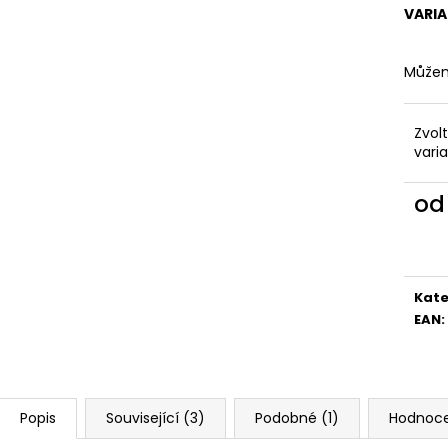
VARI
Můžem
Zvol
vari
o
Měr
cena
Kate
EAN
:
Popis
Související (3)
Podobné (1)
Hodnoc