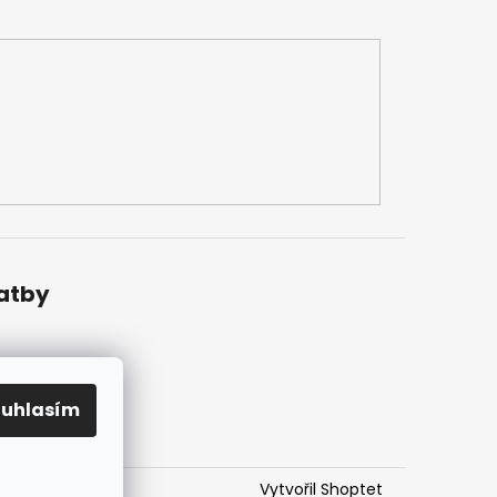
latby
ouhlasím
Vytvořil Shoptet