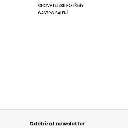
CHOVATELSKÉ POTŘEBY
GASTRO BALENÍ
Z
á
Odebírat newsletter
p