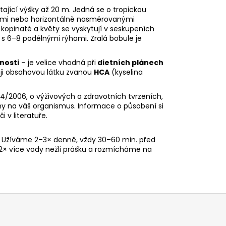
tající výšky až 20 m. Jedná se o tropickou
islými nebo horizontálně nasměrovanými
 kopinaté a květy se vyskytují v seskupeních
s 6–8 podélnými rýhami. Zralá bobule je
nosti
– je velice vhodná při
dietních plánech
oji obsahovou látku zvanou
HCA
(kyselina
4/2006, o výživových a zdravotních tvrzeních,
ny na váš organismus. Informace o působení si
 v literatuře.
. Užíváme 2–3× denně, vždy 30–60 min. před
 2× více vody nežli prášku a rozmícháme na