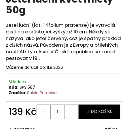
je
a
50g
0,0
z
j
5
í
hvězdiček.
Jetel luční (lat. Trifolium pratense) je vytrvalá
t
rostlina dorůstající výšky až 10 cm. Někdy se
?
nazývá jako jetel červený, což je špatný překlad
z cizích názvů. Původem je z Evropy a přilehlých
částí Afriky a Asie. V České republice se začal
pěstovat v 19...
HLEDAT
Můžeme doručit do:
11.8.2026
Skladem
Kód:
SPS1587
D
Značka:
Salvia Paradise
o
p
139 Kč
o
DO KOŠÍKU
r
Měrná
u
cena: