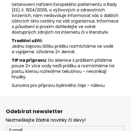
Ustanovení nařízení Evropského parlamentu a Rady
(ES) č. 1924/2006, o výživových a zdravotních
tvrzeních, nám nedovoluje informovat vás o dalších
účincích této rostliny na váš organismus. Informace
o působení si prosím dohledejte ve volně
dostupných zdrojích na internetu či v literatuře.
Tradiční užití:
Jednu čajovou lžičku prášku rozmícháme ve vodě
a vypijeme. Užíváme 2× denně.
TIP na přípravu:
Do sklenice s práškem přidáme
pouze 2× více vody nežli prášku a rozmícháme na
pastu, kterou rozředíme tekutinou – nevznikají
hrudky.
Surovina pro přípravu bylinného čaje – nálevu
Z
á
Odebírat newsletter
p
Nezmeškejte žádné novinky či slevy!
a
t
E-mail