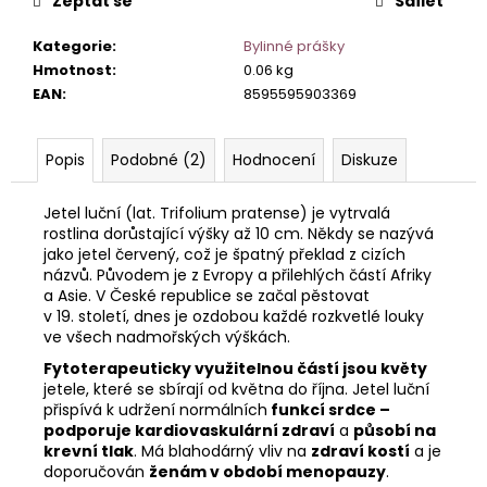
č
Zeptat se
Sdílet
u
Kategorie
:
Bylinné prášky
j
Hmotnost
:
0.06 kg
e
EAN
:
8595595903369
m
e
Popis
Podobné (2)
Hodnocení
Diskuze
Jetel luční (lat. Trifolium pratense) je vytrvalá
rostlina dorůstající výšky až 10 cm. Někdy se nazývá
jako jetel červený, což je špatný překlad z cizích
názvů. Původem je z Evropy a přilehlých částí Afriky
a Asie. V České republice se začal pěstovat
v 19. století, dnes je ozdobou každé rozkvetlé louky
ve všech nadmořských výškách.
Fytoterapeuticky využitelnou částí jsou květy
jetele, které se sbírají od května do října. Jetel luční
přispívá k udržení normálních
funkcí srdce –
podporuje kardiovaskulární zdraví
a
působí na
krevní tlak
. Má blahodárný vliv na
zdraví kostí
a je
doporučován
ženám v období menopauzy
.