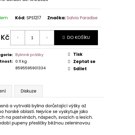
adem
Kód:
SPS1217
Značka:
Salvia Paradise
 Kč
DO KOŠÍKU
ná
:
Tisk
gorie
:
Bylinné prášky
tnost
:
0.11 kg
Zeptat se
8595595901334
Sdílet
ení
Diskuze
sná a vytrvalá bylina dorůstající výšky až
o horské oblasti. Nejvíce se vyskytuje jako
ách na pastvinách, náspech, svazích a lesích.
 období pupeny přesličky běžnou zeleninovou