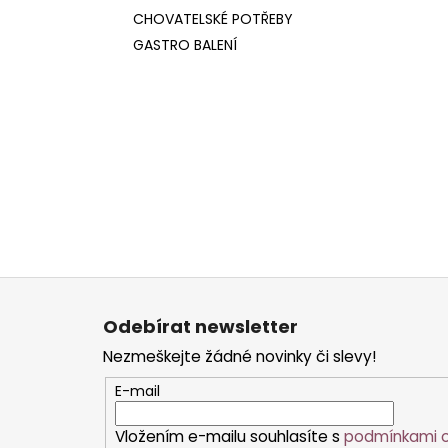
CHOVATELSKÉ POTŘEBY
GASTRO BALENÍ
Z
á
Odebírat newsletter
p
Nezmeškejte žádné novinky či slevy!
a
t
E-mail
í
Vložením e-mailu souhlasíte s
podmínkami o