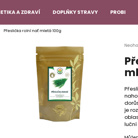
ETIKA A ZDRAVÍ
DOPLŇKY STRAVY
PROBLEMA
Přeslička rolní nať mletá 100g
Co potřebujete najít?
Průmě
Neoh
hodno
Př
produ
HLEDAT
je
ml
0,0
z
5
Doporučujeme
hvězdi
Přesl
naho
dorůs
je ro
oblas
luční
Můžem