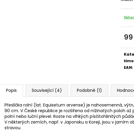
Skl
99
Měr
cena
Kate
Hmo
EAN
:
Popis
Související (4)
Podobné (1)
Hodnoc
Přeslička rolní (lat. Equisetum arvense) je nahosemenná, výtru
90 cm. V České republice je rozšířena od nížinatých poloh až p
polní nebo luční plevel. Roste na vlhkých písčitohlinitých půd
V některých zemích, např. v Japonsku a Koreji, jsou v jarním
stravou.