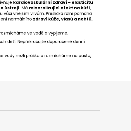
livňuje
kardiovaskulární zdraví – elasticitu
 ústrojí.
Má
mineralizující efekt na kůži,
 vůči vnějším vlivům. Přeslička rolní pomáhá
držení normálního
zdraví kůže, vlasů a nehtů,
ní rozmícháme ve vodě a vypijeme.
sah dětí. Nepřekračujte doporučené denní
e vody nežli prášku a rozmícháme na pastu,