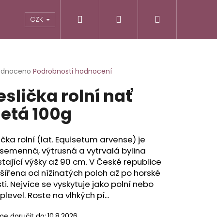
Hledat
Přihlášení
Nákupní
TIKY
ALTERNATIVNÍ RECEPTURY
POTRAVINY
CZK
košík
rné
odnoceno
Podrobnosti hodnocení
cení
eslička rolní nať
ktu
etá 100g
ček.
ička rolní (lat. Equisetum arvense) je
semenná, výtrusná a vytrvalá bylina
tající výšky až 90 cm. V České republice
zšířena od nížinatých poloh až po horské
ti. Nejvíce se vyskytuje jako polní nebo
 plevel. Roste na vlhkých pí...
e doručit do:
10.8.2026