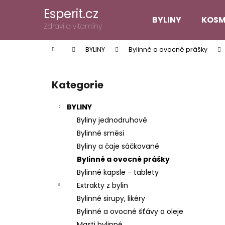
K
Přejít
Esperit.cz
na
o
BYLINY
KOSM
obsah
Zpět
Zpět
Zdraví a vitamíny
š
do
do
í
Domů
BYLINY
Bylinné a ovocné prášky
k
obchodu
obchodu
P
o
Kategorie
Přeskočit
s
kategorie
t
BYLINY
r
Byliny jednodruhové
a
Bylinné směsi
n
Byliny a čaje sáčkované
n
Bylinné a ovocné prášky
í
Bylinné kapsle - tablety
p
Extrakty z bylin
a
Bylinné sirupy, likéry
n
Bylinné a ovocné šťávy a oleje
e
Masti bylinné