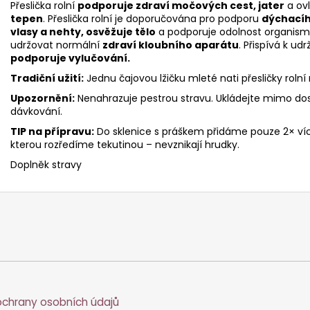
Přeslička rolní
podporuje zdraví močových cest, jater
a ov
tepen
. Přeslička rolní je doporučována pro podporu
dýchacího
vlasy a nehty, osvěžuje tělo
a podporuje odolnost organismu
udržovat normální
zdraví kloubního aparátu
. Přispívá k u
podporuje vylučování.
Tradiční užití:
Jednu čajovou lžičku mleté nati přesličky rol
Upozornění:
Nenahrazuje pestrou stravu. Ukládejte mimo do
dávkování.
TIP na přípravu:
Do sklenice s práškem přidáme pouze 2× víc
kterou rozředíme tekutinou – nevznikají hrudky.
Doplněk stravy
chrany osobních údajů