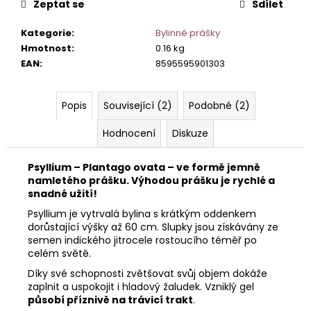
č
Zeptat se
Sdílet
u
j
Kategorie
:
Bylinné prášky
e
Hmotnost
:
0.16 kg
m
EAN
:
8595595901303
e
Popis
Související (2)
Podobné (2)
Hodnocení
Diskuze
Psyllium – Plantago ovata – ve formě jemně
namletého prášku. Výhodou prášku je rychlé a
snadné užití!
Psyllium je vytrvalá bylina s krátkým oddenkem
dorůstající výšky až 60 cm. Slupky jsou získávány ze
semen indického jitrocele rostoucího téměř po
celém světě.
Díky své schopnosti zvětšovat svůj objem dokáže
zaplnit a uspokojit i hladový žaludek. Vzniklý gel
působí příznivě na trávicí trakt
.