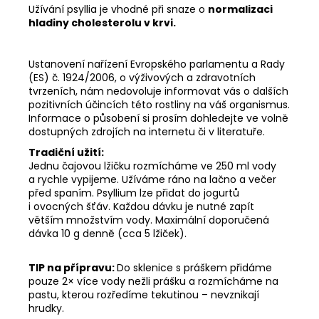
Užívání psyllia je vhodné při snaze o
normalizaci
hladiny cholesterolu v krvi.
Ustanovení nařízení Evropského parlamentu a Rady
(ES) č. 1924/2006, o výživových a zdravotních
tvrzeních, nám nedovoluje informovat vás o dalších
pozitivních účincích této rostliny na váš organismus.
Informace o působení si prosím dohledejte ve volně
dostupných zdrojích na internetu či v literatuře.
Tradiční užití:
Jednu čajovou lžičku rozmícháme ve 250 ml vody
a rychle vypijeme. Užíváme ráno na lačno a večer
před spaním. Psyllium lze přidat do jogurtů
i ovocných šťáv. Každou dávku je nutné zapít
větším množstvím vody. Maximální doporučená
dávka 10 g denně (cca 5 lžiček).
TIP na přípravu:
Do sklenice s práškem přidáme
pouze 2× více vody nežli prášku a rozmícháme na
pastu, kterou rozředíme tekutinou – nevznikají
hrudky.