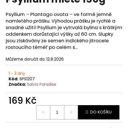
je
a
0,0
z
j
Psyllium – Plantago ovata – ve formě jemně
5
namletého prášku. Výhodou prášku je rychlé a
í
hvězdiček.
snadné užití! Psyllium je vytrvalá bylina s krátkým
t
oddenkem dorůstající výšky až 60 cm. Slupky
?
jsou získávány ze semen indického jitrocele
rostoucího téměř po celém s...
Můžeme doručit do:
12.8.2026
HLEDAT
1 - 3 dny
Kód:
SPS1207
Značka:
Salvia Paradise
D
o
169 Kč
p
Měrná
o
DO KOŠÍKU
cena:
r
u