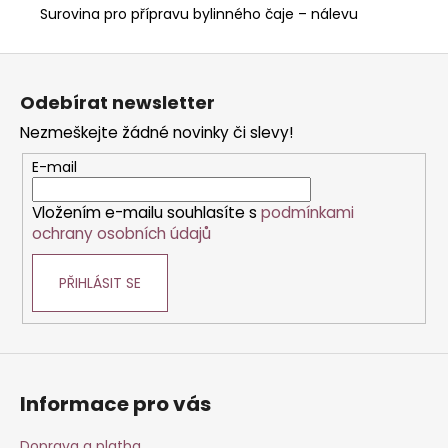
Surovina pro přípravu bylinného čaje – nálevu
Z
á
Odebírat newsletter
p
Nezmeškejte žádné novinky či slevy!
a
t
E-mail
í
Vložením e-mailu souhlasíte s
podmínkami
ochrany osobních údajů
PŘIHLÁSIT SE
Informace pro vás
Doprava a platba