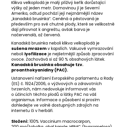
Klikva velkoplodá je malý plíživý keřík dorůstající
výšky až jeden metr. Domovinou jí je Severní
Amerika, odtud pochází její nejznámější název
„kanadská brusinka“. Ceněná a pěstovaná je
především pro své chutné plody, které se velikostně
dají přirovnat k angreštu, avšak barva je
načervenalá, až červená.
Kanadská brusinka neboli klikva velkoplodá je
sušena mrazem
v kapslích. Vakuové vymrazování
neboli
lyofilizace
je nejšetrnější způsob zpracování
ovoce. Zachovává si až 90 % obsahových látek.
Kanadská brusinka obsahuje tzv.
proanthokyanidiny (PAC).
Ustanovení nařízení Evropského parlamentu a Rady
(ES) č. 1924/2006, o výživových a zdravotních
tvrzeních, nám nedovoluje informovat vás
o účincích těchto plodů a látky PAC na váš
organismus. Informace o působení si prosím
dohledejte ve volně dostupných zdrojích na
internetu či v herbáři.
Složení:
100% Vaccinium macrocarpon,
200 mg/tobolka, obal kapsle: HPMC (hypromelosa).