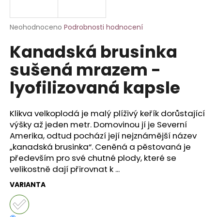
a
j
Průměrné
Neohodnoceno
Podrobnosti hodnocení
í
hodnocení
Kanadská brusinka
produktu
t
je
?
sušená mrazem -
0,0
z
lyofilizovaná kapsle
5
hvězdiček.
Klikva velkoplodá je malý plíživý keřík dorůstající
HLEDAT
výšky až jeden metr. Domovinou jí je Severní
Amerika, odtud pochází její nejznámější název
„kanadská brusinka“. Ceněná a pěstovaná je
D
především pro své chutné plody, které se
o
velikostně dají přirovnat k ...
p
VARIANTA
o
r
u