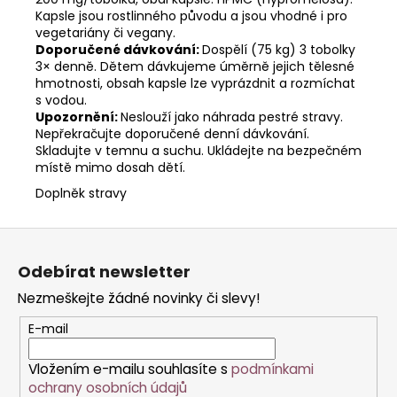
Kapsle jsou rostlinného původu a jsou vhodné i pro
vegetariány či vegany.
Doporučené dávkování:
Dospělí (75 kg) 3 tobolky
3× denně. Dětem dávkujeme úměrně jejich tělesné
hmotnosti, obsah kapsle lze vyprázdnit a rozmíchat
s vodou.
Upozornění:
Neslouží jako náhrada pestré stravy.
Nepřekračujte doporučené denní dávkování.
Skladujte v temnu a suchu. Ukládejte na bezpečném
místě mimo dosah dětí.
Doplněk stravy
Z
á
Odebírat newsletter
p
Nezmeškejte žádné novinky či slevy!
a
t
E-mail
í
Vložením e-mailu souhlasíte s
podmínkami
ochrany osobních údajů