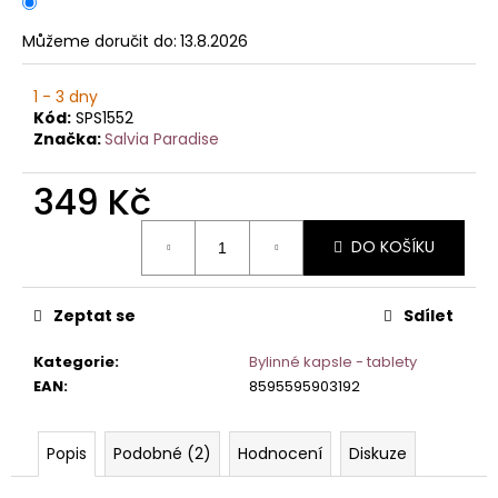
č
u
Můžeme doručit do:
13.8.2026
j
e
1 - 3 dny
m
Kód:
SPS1552
e
Značka:
Salvia Paradise
349 Kč
Měrná
DO KOŠÍKU
cena:
Zeptat se
Sdílet
Kategorie
:
Bylinné kapsle - tablety
EAN
:
8595595903192
Popis
Podobné (2)
Hodnocení
Diskuze