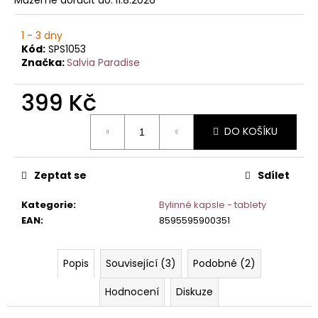
č
u
j
1 - 3 dny
e
Kód:
SPS1053
m
Značka:
Salvia Paradise
e
399 Kč
Měrná
DO KOŠÍKU
cena:
Zeptat se
Sdílet
Kategorie
:
Bylinné kapsle - tablety
EAN
:
8595595900351
Popis
Související (3)
Podobné (2)
Hodnocení
Diskuze