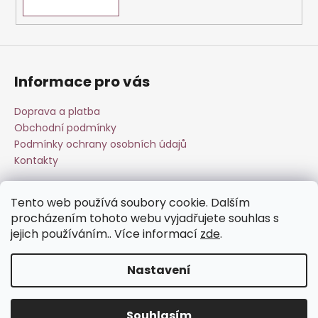
Informace pro vás
Doprava a platba
Obchodní podmínky
Podmínky ochrany osobních údajů
Kontakty
Tento web používá soubory cookie. Dalším
Přijímáme online platby
procházením tohoto webu vyjadřujete souhlas s
jejich používáním.. Více informací
zde
.
Nastavení
Vytvořil Shoptet
Souhlasím
Copyright 2026
Esperit.cz
. Všechna práva vyhrazena.