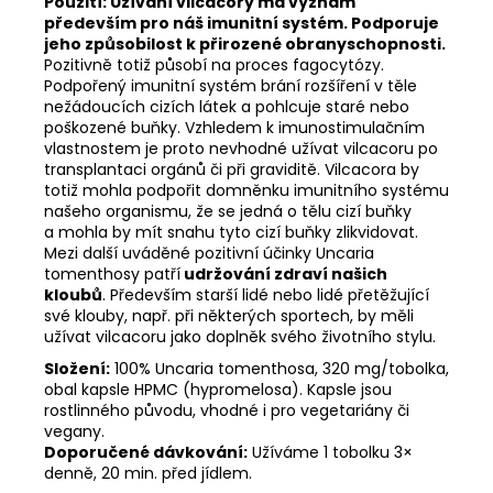
Použití:
Užívání vilcacory má význam
především pro náš imunitní systém. Podporuje
jeho způsobilost k přirozené obranyschopnosti.
Pozitivně totiž působí na proces fagocytózy.
Podpořený imunitní systém brání rozšíření v těle
nežádoucích cizích látek a pohlcuje staré nebo
poškozené buňky. Vzhledem k imunostimulačním
vlastnostem je proto nevhodné užívat vilcacoru po
transplantaci orgánů či při graviditě. Vilcacora by
totiž mohla podpořit domněnku imunitního systému
našeho organismu, že se jedná o tělu cizí buňky
a mohla by mít snahu tyto cizí buňky zlikvidovat.
Mezi další uváděné pozitivní účinky Uncaria
tomenthosy patří
udržování zdraví našich
kloubů
. Především starší lidé nebo lidé přetěžující
své klouby, např. při některých sportech, by měli
užívat vilcacoru jako doplněk svého životního stylu.
Složení:
100% Uncaria tomenthosa, 320 mg/tobolka,
obal kapsle HPMC (hypromelosa). Kapsle jsou
rostlinného původu, vhodné i pro vegetariány či
vegany.
Doporučené dávkování:
Užíváme 1 tobolku 3×
denně, 20 min. před jídlem.