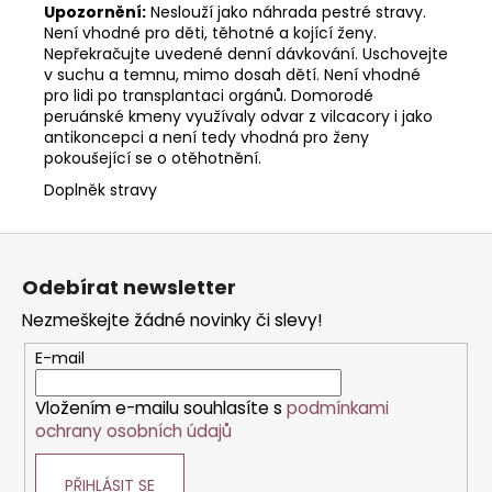
Upozornění:
Neslouží jako náhrada pestré stravy.
Není vhodné pro děti, těhotné a kojící ženy.
Nepřekračujte uvedené denní dávkování. Uschovejte
v suchu a temnu, mimo dosah dětí. Není vhodné
pro lidi po transplantaci orgánů. Domorodé
peruánské kmeny využívaly odvar z vilcacory i jako
antikoncepci a není tedy vhodná pro ženy
pokoušející se o otěhotnění.
Doplněk stravy
Z
á
Odebírat newsletter
p
Nezmeškejte žádné novinky či slevy!
a
t
E-mail
í
Vložením e-mailu souhlasíte s
podmínkami
ochrany osobních údajů
PŘIHLÁSIT SE