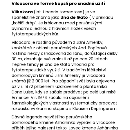
Vilcacora ve formě kapslí pro snadné užití
Vilkakora
(lat. Uncaria tomentosa) je ve
španělštině známá jako
Uňa de Gato
( v překladu
„kočičí dráp”. Je královnou mezi peruánskými
bylinami a jednou z hlavních složek všech
fytoterapeutických kúr.
Vilcacora je rostlina původem z Jižní Ameriky,
konkrétně z oblasti peruánských And. Popínavá
rostlina někdy označovaná za liánu, dorůstající délky
30 m, dosahuje své zralosti až po cca 20 letech.
Teprve tehdy je Uňa de Gato vhodná pro
fytoterapeutické využití. V tradičním léčitelství
domorodých kmenů Jižní Ameriky je vilcacora
známá již 2 000 let. Pro západní svět byla objevena
až v r. 1972 příběhem uzdraveného plantážníka
Dona Luise, kdy se začala prodávat po celé Latinské
Americe. V r. 1974 začala na objasnění
farmakologických vlastností systematicky pracovat
rakouská výzkumná skupina s Klausem Keplingerem.
Dávná legenda největšího peruánského
domorodého kmene Asháninka vypráví o vilcacoře
příběh jejího nalezení takto. Lovec kmene Asháninka