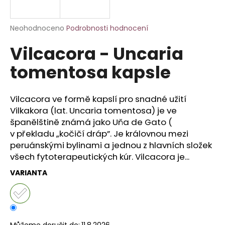
a
j
Průměrné
Neohodnoceno
Podrobnosti hodnocení
í
hodnocení
Vilcacora - Uncaria
produktu
t
je
?
tomentosa kapsle
0,0
z
5
hvězdiček.
Vilcacora ve formě kapslí pro snadné užití
Vilkakora (lat. Uncaria tomentosa) je ve
HLEDAT
španělštině známá jako Uňa de Gato (
v překladu „kočičí dráp”. Je královnou mezi
peruánskými bylinami a jednou z hlavních složek
všech fytoterapeutických kúr. Vilcacora je...
D
o
VARIANTA
p
o
r
u
Můžeme doručit do:
11.8.2026