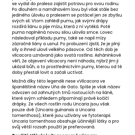
se vydal do pralesa zajistit potravu pro svou rodinu.
Po dlouhém a namáhavém lovu byl však stále bez
jediného úlovku a pralesem se potácel jen ze zbytku
svých sil. Vtom zahlédl pumu, jak svými drápy
rozdírá liánu a pije mízu, která z ní vytéká. Poté
puma naplněná novou silou ulovila srnce. Lovec
následoval příkladu pumy, také se napil mízy
zázračné liány a usnul. Po probuzení zjistil, že je plný
síly a ihned ulovil velkého pásovce. Od těch dob je
vilcacora uznávaná jako svatá rostlina. Asháninkové
věří, že objevení vilcacory není náhoda, nýbrž jim ji
ukázal bůh, a to prostřednictvím pumy, kterou od té
doby přestali lovit a začali uctívat.
Možná díky této legendě nese vVilcacora ve
španělštině název Uňa de Gato. Spíše je však název
odvozen od zahnutých trnů rostoucích na liáně,
které svým vzhledem připomínají právě kočičí
drápky. Ze všech rostlin rodu Uncaria jsou však
pouze dvě (Uncaria guinansis a Uncaria
tomenthosa), které jsou užívány ve fytoterapii.
Uncaria tomenthosa obsahuje účinnější látky a pro
svůj větší rozsah použití je preferovaná.