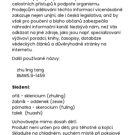
celostních přístupů k podpoře organismu.
Prodejcům sdělování těchto informací vícenásobně
zakazuje nejen unijní, ale i česká legislativa, aniž by
však pro poučení a blaho občanů zabezpečila
náhradní informační kanál. Nezbývá nám, než Vás
odkázat na jiné zdroje, jako jsou např. specializovaní
výživoví poradci, knihy, časopisy, databáze
vědeckých článků a důvěryhodné stránky na
internetu.
Další používané názvy:
zhu ling tang
BMW5.9-1459
Složení:
oříš - sklericium (zhuling)
žabník - oddenek (zexie)
pórnatka - skerocium (fuling)
talek (huashi)
Uchovávejte mimo dosah dětí.
Produkt není určen pro děti, pro těhotné a kojící.
Skladujte na chladném, suchém místě při pokojové