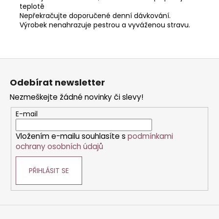
teplotě
Nepřekračujte doporučené denní dávkování.
Výrobek nenahrazuje pestrou a vyváženou stravu.
Z
á
Odebírat newsletter
p
Nezmeškejte žádné novinky či slevy!
a
t
E-mail
í
Vložením e-mailu souhlasíte s
podmínkami
ochrany osobních údajů
PŘIHLÁSIT SE