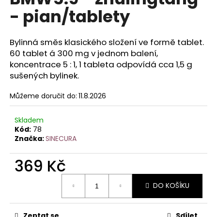
je
a
- pian/tablety
0,0
z
j
5
í
hvězdiček.
Bylinná směs klasického složení ve formě tablet.
t
60 tablet á 300 mg v jednom balení,
?
koncentrace 5 : 1, 1 tableta odpovídá cca 1,5 g
sušených bylinek.
Můžeme doručit do:
11.8.2026
HLEDAT
Skladem
Kód:
78
Značka:
SINECURA
D
369 Kč
o
p
Měrná
o
DO KOŠÍKU
cena:
r
u
Zeptat se
Sdílet