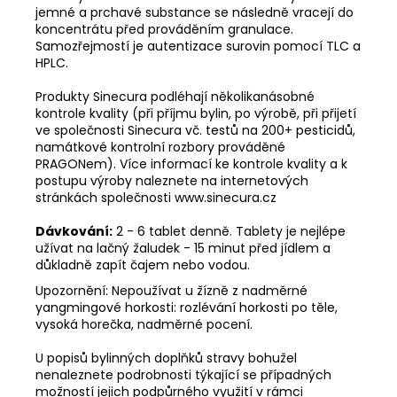
jemné a prchavé substance se následně vracejí do
koncentrátu před prováděním granulace.
Samozřejmostí je autentizace surovin pomocí TLC a
HPLC.
Produkty Sinecura podléhají několikanásobné
kontrole kvality (při příjmu bylin, po výrobě, při přijetí
ve společnosti Sinecura vč. testů na 200+ pesticidů,
namátkové kontrolní rozbory prováděné
PRAGONem). Více informací ke kontrole kvality a k
postupu výroby naleznete na internetových
stránkách společnosti www.sinecura.cz
Dávkování:
2 - 6 tablet denně. Tablety je nejlépe
užívat na lačný žaludek - 15 minut před jídlem a
důkladně zapít čajem nebo vodou.
Upozornění: Nepoužívat u žízně z nadměrné
yangmingové horkosti: rozlévání horkosti po těle,
vysoká horečka, nadměrné pocení.
U popisů bylinných doplňků stravy bohužel
nenaleznete podrobnosti týkající se případných
možností jejich podpůrného využití v rámci