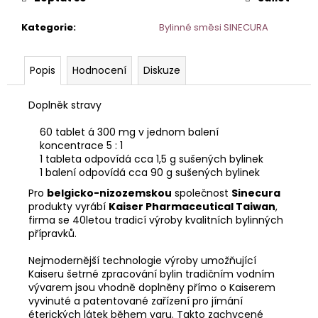
č
u
Kategorie
:
Bylinné směsi SINECURA
j
e
m
Popis
Hodnocení
Diskuze
e
Doplněk stravy
60 tablet á 300 mg v jednom balení
koncentrace 5 : 1
1 tableta odpovídá cca 1,5 g sušených bylinek
1 balení odpovídá cca 90 g sušených bylinek
Pro
belgicko-nizozemskou
společnost
Sinecura
produkty vyrábí
Kaiser Pharmaceutical Taiwan
,
firma se 40letou tradicí výroby kvalitních bylinných
přípravků.
Nejmodernější technologie výroby umožňující
Kaiseru šetrné zpracování bylin tradičním vodním
vývarem jsou vhodně doplněny přímo o Kaiserem
vyvinuté a patentované zařízení pro jímání
éterických látek během varu. Takto zachycené