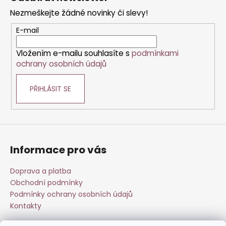
p
Nezmeškejte žádné novinky či slevy!
a
t
E-mail
í
Vložením e-mailu souhlasíte s
podmínkami
ochrany osobních údajů
PŘIHLÁSIT SE
Informace pro vás
Doprava a platba
Obchodní podmínky
Podmínky ochrany osobních údajů
Kontakty