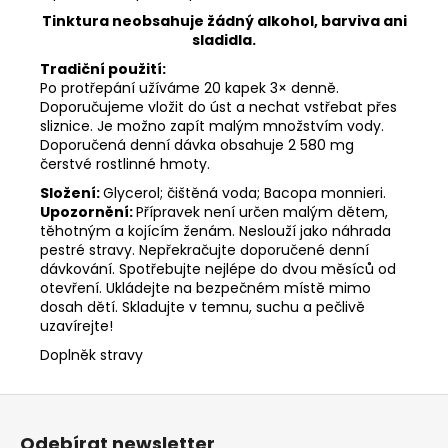
Tinktura neobsahuje žádný alkohol, barviva ani
sladidla.
Tradiční použití:
Po protřepání užíváme 20 kapek 3× denně.
Doporučujeme vložit do úst a nechat vstřebat přes
sliznice. Je možno zapít malým množstvím vody.
Doporučená denní dávka obsahuje 2 580 mg
čerstvé rostlinné hmoty.
Složení:
Glycerol; čištěná voda; Bacopa monnieri.
Upozornění:
Přípravek není určen malým dětem,
těhotným a kojícím ženám. Neslouží jako náhrada
pestré stravy. Nepřekračujte doporučené denní
dávkování. Spotřebujte nejlépe do dvou měsíců od
otevření. Ukládejte na bezpečném místě mimo
dosah dětí. Skladujte v temnu, suchu a pečlivě
uzavírejte!
Doplněk stravy
Z
á
Odebírat newsletter