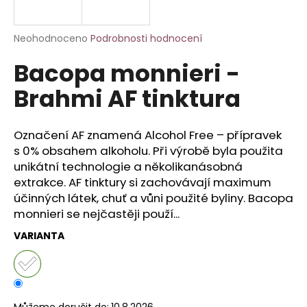
a
j
Průměrné
Neohodnoceno
Podrobnosti hodnocení
í
hodnocení
Bacopa monnieri -
produktu
t
je
?
Brahmi AF tinktura
0,0
z
5
hvězdiček.
Označení AF znamená Alcohol Free – přípravek
s 0% obsahem alkoholu. Při výrobě byla použita
HLEDAT
unikátní technologie a několikanásobná
extrakce. AF tinktury si zachovávají maximum
účinných látek, chuť a vůni použité byliny. Bacopa
monnieri se nejčastěji použí...
D
o
VARIANTA
p
o
r
u
Můžeme doručit do:
10.8.2026