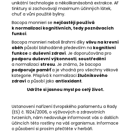
unikátní technologie a několikanásobná extrakce. AF
tinktury si zachovávají maximum účinných látek,
chuť a vůni použité byliny.
Bacopa monnieri se
nejčastěji používá
k normalizaci kognitivních, tedy poznávacích
funkcí
.
Bacopa monnieri neboli Brahmi díky
vlivu na krevní
oběh
působí blahodárně především na
kognitivní
funkce
a
duševní zdraví
. Je doporučována pro
podporu duševní výkonnosti
,
soustředění
a normalizaci
stresu
. Je známo, že bacopa
podporuje paměť
a je vhodná pro všechny věkové
kategorie. Přispívá k normalizaci
žlučníkového
zdraví
a působí jako
antioxidant
.
Udržte si jasnou mysl po celý život.
Ustanovení nařízení Evropského parlamentu a Rady
(ES) č. 1924/2006, o výživových a zdravotních
tvrzeních, nám nedovoluje informovat vás o dalších
účincích této rostliny na váš organismus. Informace
o působení si prosím přečtěte v herbáři.