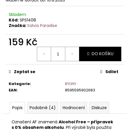
č
u
j
Skladem
e
Kód:
SPS1408
m
Značka:
Salvia Paradise
e
159 Kč
Měrná
DO KOŠÍKU
cena:
Zeptat se
Sdílet
Kategorie
:
BYLINY
EAN
:
8595595902683
Popis
Podobné (4)
Hodnocení
Diskuze
Označení AF znamená
Alcohol Free – přípravek
s 0% obsahem alkoholu
. Při výrobě byla použita