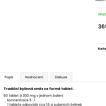
Skl
36
Měr
cena
Kate
Popis
Hodnocení
Diskuze
Tradiční bylinná směs ve formě tablet.
60 tablet á 300 mg v jednom balení
koncentrace 5 : 1
1 tableta odpovídá cca 1,5 g sušených bylinek