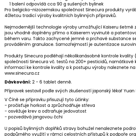
1 balení odpovídá cca 90 g sušených bylinek
Pro belgicko-nizozemskou společnost Sinecura produkty vyráb
40letou tradicí výroby kvalitních bylinných přípravků.
Nejmodernější technologie výroby umožňující Kaiseru šetrné
jsou vhodně doplněny přímo o Kaiserem vyvinuté a patentovan
během varu. Takto zachycené jemné a prchavé substance se 
prováděním granulace. Samozřejmostí je autentizace surovi
Produkty Sinecura podléhají několikanásobné kontrole kvality (př
společnosti Sinecura vč. testů na 200+ pesticidů, namátkov
informací ke kontrole kvality a k postupu výroby naleznete n
www.sinecura.cz
Dávkování:
2 - 6 tablet denně.
Přípravek sestavil podle svých zkušeností japonský lékař Yua
V Číně se přípravku přisuzují tyto účinky:
- pročisťuje horkost a zprůchodňuje střeva
- osvěžuje krev a odtraňuje jedovatost
- pozvedává jangovou čchi
U popisů bylinných doplňků stravy bohužel nenaleznete podrob
podpůrného využití v rámci celostních přístupů k podpoře o