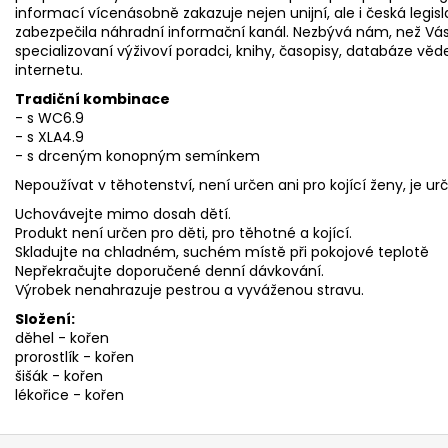
informací vícenásobně zakazuje nejen unijní, ale i česká legis
zabezpečila náhradní informační kanál. Nezbývá nám, než Vás o
specializovaní výživoví poradci, knihy, časopisy, databáze v
internetu.
Tradiční kombinace
- s WC6.9
- s XLA4.9
- s drceným konopným semínkem
Nepoužívat v těhotenství, není určen ani pro kojící ženy, je ur
Uchovávejte mimo dosah dětí.
Produkt není určen pro děti, pro těhotné a kojící.
Skladujte na chladném, suchém místě při pokojové teplotě
Nepřekračujte doporučené denní dávkování.
Výrobek nenahrazuje pestrou a vyváženou stravu.
Složení:
děhel - kořen
prorostlík - kořen
šišák - kořen
lékořice - kořen