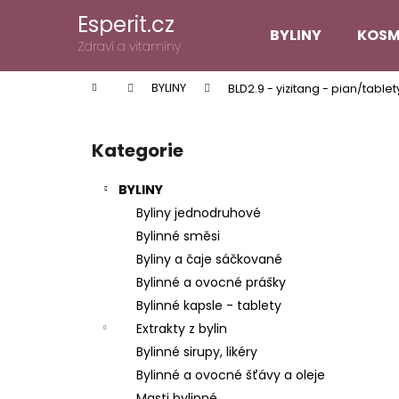
K
Přejít
Esperit.cz
na
o
BYLINY
KOSM
obsah
Zpět
Zpět
Zdraví a vitamíny
š
do
do
í
Domů
BYLINY
BLD2.9 - yizitang - pian/tablet
k
obchodu
obchodu
P
o
Kategorie
Přeskočit
s
kategorie
t
BYLINY
r
Byliny jednodruhové
a
Bylinné směsi
n
Byliny a čaje sáčkované
n
Bylinné a ovocné prášky
í
Bylinné kapsle - tablety
p
Extrakty z bylin
a
Bylinné sirupy, likéry
n
Bylinné a ovocné šťávy a oleje
e
Masti bylinné