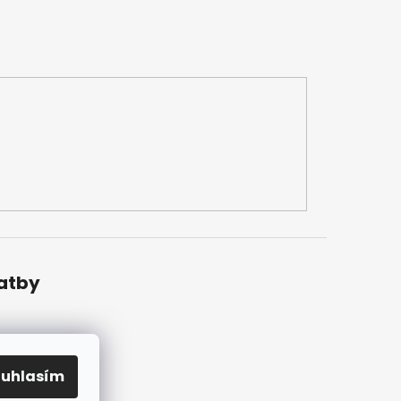
latby
ouhlasím