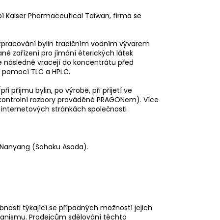
í Kaiser Pharmaceutical Taiwan, firma se
 zpracování bylin tradičním vodním vývarem
é zařízení pro jímání éterických látek
následně vracejí do koncentrátu před
n pomocí TLC a HPLC.
i příjmu bylin, po výrobě, při přijetí ve
é kontrolní rozbory prováděné PRAGONem). Více
a internetových stránkách společnosti
n Nanyang (Sohaku Asada).
nosti týkající se případných možností jejich
rganismu. Prodejcům sdělování těchto