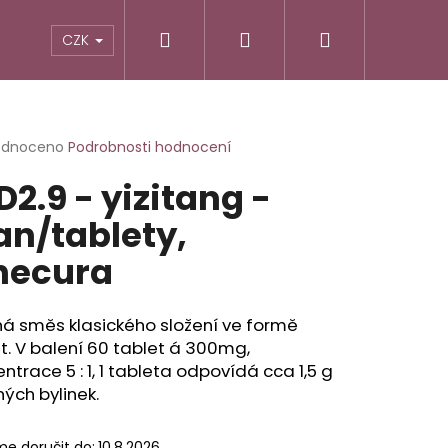
Hledat
Přihlášení
Nákupní
TIKY
ALTERNATIVNÍ RECEPTURY
POTRAVINY
CZK
košík
rné
odnoceno
Podrobnosti hodnocení
cení
D2.9 - yizitang -
ktu
an/tablety,
necura
ček.
ná směs klasického složení ve formě
t. V balení 60 tablet á 300mg,
ntrace 5 : 1, 1 tableta odpovídá cca 1,5 g
ých bylinek.
e doručit do:
10.8.2026