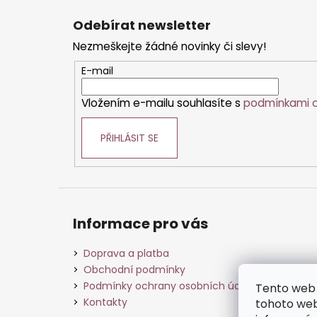
á
Odebírat newsletter
p
Nezmeškejte žádné novinky či slevy!
a
t
E-mail
í
Vložením e-mailu souhlasíte s
podmínkami o
PŘIHLÁSIT SE
Informace pro vás
Doprava a platba
Obchodní podmínky
Podmínky ochrany osobních údajů
Tento web 
Kontakty
tohoto webu