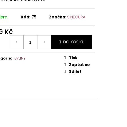
adem
Kód:
75
Značka:
SINECURA
9 Kč
ná
DO KOŠÍKU
:
Tisk
gorie
:
BYLINY
Zeptat se
Sdílet