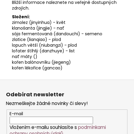
Bližší informace naleznete na veřejně dostupných
zdrojích.
Složení:
zimolez (jinyinhua) - květ
klanošanta (jingjie) - nať
sója fermentovaná (dandouchi) - semeno
zlatice (lianqiao) - plod
lopuch větší (niubangzi) - plod
lofater štíhlý (danzhuye) - list
nať máty ()
kořen balónovníku (jiegeng)
kořen lékořice (gancao)
Z
á
Odebírat newsletter
p
Nezmeškejte žádné novinky či slevy!
a
t
E-mail
í
Vložením e-mailu souhlasíte s
podmínkami
ochrany osobních údajů