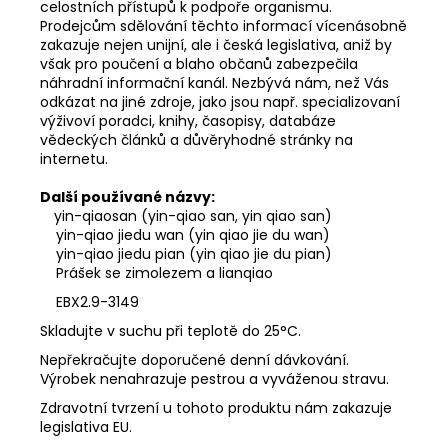
celostních přístupů k podpoře organismu.
Prodejcům sdělování těchto informací vícenásobně
zakazuje nejen unijní, ale i česká legislativa, aniž by
však pro poučení a blaho občanů zabezpečila
náhradní informační kanál. Nezbývá nám, než Vás
odkázat na jiné zdroje, jako jsou např. specializovaní
výživoví poradci, knihy, časopisy, databáze
vědeckých článků a důvěryhodné stránky na
internetu.
Další používané názvy:
yin-qiaosan (yin-qiao san, yin qiao san)
yin-qiao jiedu wan (yin qiao jie du wan)
yin-qiao jiedu pian (yin qiao jie du pian)
Prášek se zimolezem a lianqiao
EBX2.9-3149
Skladujte v suchu při teplotě do 25°C.
Nepřekračujte doporučené denní dávkování.
Výrobek nenahrazuje pestrou a vyváženou stravu.
Zdravotní tvrzení u tohoto produktu nám zakazuje
legislativa EU.