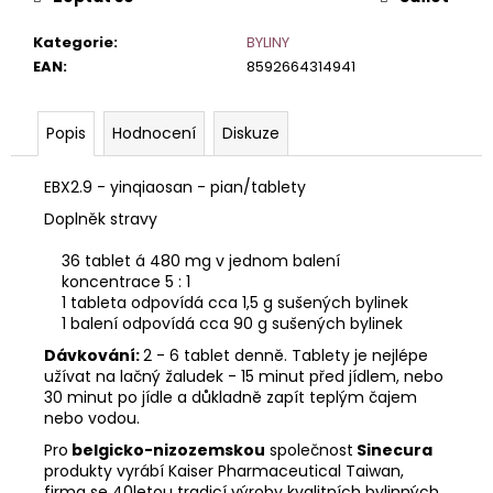
č
u
Kategorie
:
BYLINY
j
EAN
:
8592664314941
e
m
e
Popis
Hodnocení
Diskuze
EBX2.9 - yinqiaosan - pian/tablety
Doplněk stravy
36 tablet á 480 mg v jednom balení
koncentrace 5 : 1
1 tableta odpovídá cca 1,5 g sušených bylinek
1 balení odpovídá cca 90 g sušených bylinek
Dávkování:
2 - 6 tablet denně. Tablety je nejlépe
užívat na lačný žaludek - 15 minut před jídlem, nebo
30 minut po jídle a důkladně zapít teplým čajem
nebo vodou.
Pro
belgicko-nizozemskou
společnost
Sinecura
produkty vyrábí Kaiser Pharmaceutical Taiwan,
firma se 40letou tradicí výroby kvalitních bylinných