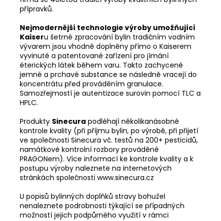
přípravků.
Nejmodernější technologie výroby umožňující
Kaiser
u šetrné zpracování bylin tradičním vodním
vývarem jsou vhodně doplněny přímo o Kaiserem
vyvinuté a patentované zařízení pro jímání
éterických látek během varu. Takto zachycené
jemné a prchavé substance se následně vracejí do
koncentrátu před prováděním granulace.
Samozřejmostí je autentizace surovin pomocí TLC a
HPLC.
Produkty
Sinecura
podléhají několikanásobné
kontrole kvality (při příjmu bylin, po výrobě, při přijetí
ve společnosti Sinecura vč. testů na 200+ pesticidů,
namátkové kontrolní rozbory prováděné
PRAGONem). Více informací ke kontrole kvality a k
postupu výroby naleznete na internetových
stránkách společnosti www.sinecura.cz
U popisů bylinných doplňků stravy bohužel
nenaleznete podrobnosti týkající se případných
možností jejich podpůrného využití v rámci