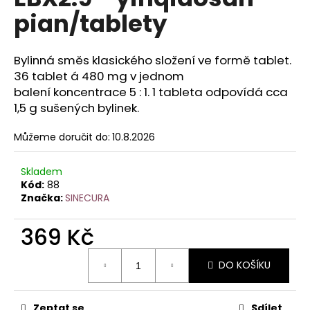
je
a
pian/tablety
0,0
z
j
5
í
hvězdiček.
Bylinná směs klasického složení ve formě tablet.
t
36 tablet á 480 mg v jednom
?
balení koncentrace 5 : 1. 1 tableta odpovídá cca
1,5 g sušených bylinek.
Můžeme doručit do:
10.8.2026
HLEDAT
Skladem
Kód:
88
Značka:
SINECURA
D
369 Kč
o
p
Měrná
o
DO KOŠÍKU
cena:
r
u
Zeptat se
Sdílet