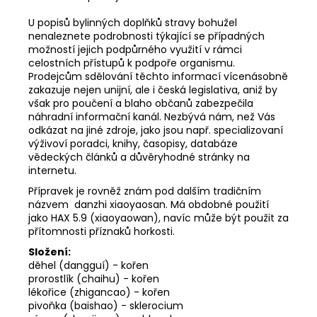
U popisů bylinných doplňků stravy bohužel
nenaleznete podrobnosti týkající se případných
možností jejich podpůrného využití v rámci
celostních přístupů k podpoře organismu.
Prodejcům sdělování těchto informací vícenásobně
zakazuje nejen unijní, ale i česká legislativa, aniž by
však pro poučení a blaho občanů zabezpečila
náhradní informační kanál. Nezbývá nám, než Vás
odkázat na jiné zdroje, jako jsou např. specializovaní
výživoví poradci, knihy, časopisy, databáze
vědeckých článků a důvěryhodné stránky na
internetu.
Přípravek je rovněž znám pod dalším tradičním
názvem danzhi xiaoyaosan. Má obdobné použití
jako HAX 5.9 (xiaoyaowan), navíc může být použit za
přítomnosti příznaků horkosti.
Složení:
děhel (dangguí) - kořen
prorostlík (chaihu) - kořen
lékořice (zhigancao) - kořen
pivoňka (baishao) - sklerocium