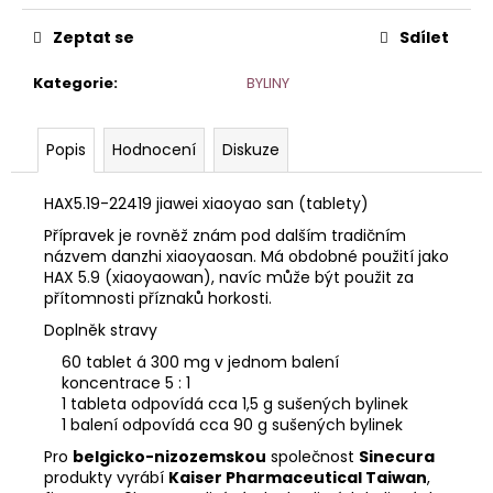
č
u
Zeptat se
Sdílet
j
e
Kategorie
:
BYLINY
m
e
Popis
Hodnocení
Diskuze
HAX5.19-22419 jiawei xiaoyao san (tablety)
Přípravek je rovněž znám pod dalším tradičním
názvem danzhi xiaoyaosan. Má obdobné použití jako
HAX 5.9 (xiaoyaowan), navíc může být použit za
přítomnosti příznaků horkosti.
Doplněk stravy
60 tablet á 300 mg v jednom balení
koncentrace 5 : 1
1 tableta odpovídá cca 1,5 g sušených bylinek
1 balení odpovídá cca 90 g sušených bylinek
Pro
belgicko-nizozemskou
společnost
Sinecura
produkty vyrábí
Kaiser Pharmaceutical Taiwan
,