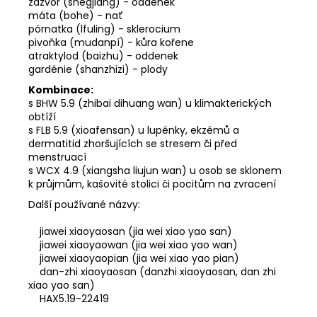
zázvor (shegjiang) - oddenek
máta (bohe) - nať
pórnatka (lfuling) - sklerocium
pivoňka (mudanpí) - kůra kořene
atraktylod (baizhu) - oddenek
gardénie (shanzhizi) - plody
Kombinace:
s BHW 5.9 (zhibai dihuang wan) u klimakterických
obtíží
s FLB 5.9 (xioafensan) u lupénky, ekzémů a
dermatitid zhoršujících se stresem či před
menstruací
s WCX 4.9 (xiangsha liujun wan) u osob se sklonem
k průjmům, kašovité stolici či pocitům na zvracení
Další používané názvy:
jiawei xiaoyaosan (jia wei xiao yao san)
jiawei xiaoyaowan (jia wei xiao yao wan)
jiawei xiaoyaopian (jia wei xiao yao pian)
dan-zhi xiaoyaosan (danzhi xiaoyaosan, dan zhi
xiao yao san)
HAX5.19-22419