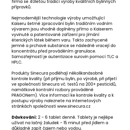
firma se 40letou tradicí výroby kvalitních bylinných
přípravků.
Nejmodernější technologie výroby umožňující
Kaiseru šetrné zpracování bylin tradičním vodním
vývarem jsou vhodně doplněny přímo o Kaiserem
vyvinuté a patentované zařízení pro jímání
éterických látek během varu. Takto zachycené
jemné a prchavé substance se následně vracejí do
koncentrátu před prováděním granulace.
Samozřejmostí je autentizace surovin pomocí TLC a
HPLC.
Produkty Sinecura podléhají několikanásobné
kontrole kvality (při příjmu bylin, po výrobě, při přijetí
ve společnosti Sinecura vč. testů na 200+ pesticidů,
namátkové kontrolní rozbory prováděné
PRAGONem). Více informací ke kontrole kvality a k
postupu výroby naleznete na internetových
stránkách společnosti www.sinecura.cz
Dávkování:
2 - 6 tablet denně. Tablety je nejlépe
užívat na lačný žaludek - 15 minut před jídlem a
důkladně zapít čajem nebo vodou.