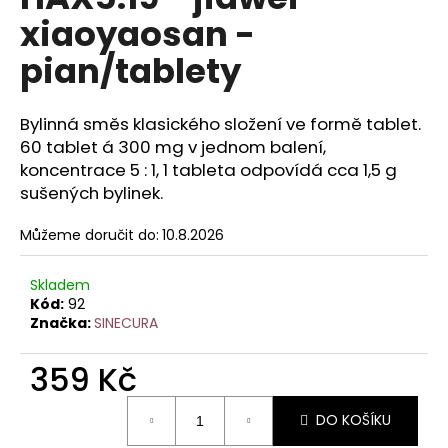
je
a
xiaoyaosan -
0,0
z
j
pian/tablety
5
í
hvězdiček.
t
Bylinná směs klasického složení ve formě tablet.
?
60 tablet á 300 mg v jednom balení,
koncentrace 5 : 1, 1 tableta odpovídá cca 1,5 g
sušených bylinek.
HLEDAT
Můžeme doručit do:
10.8.2026
Skladem
Kód:
92
D
Značka:
SINECURA
o
p
359 Kč
o
r
Měrná
DO KOŠÍKU
cena:
u