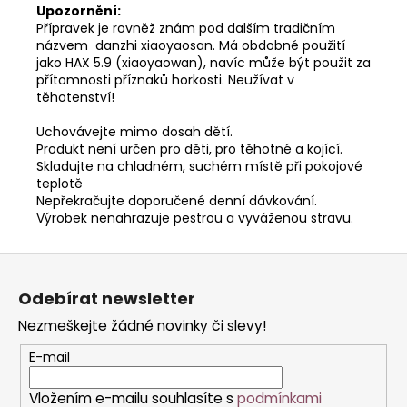
Upozornění:
Přípravek je rovněž znám pod dalším tradičním
názvem danzhi xiaoyaosan. Má obdobné použití
jako HAX 5.9 (xiaoyaowan), navíc může být použit za
přítomnosti příznaků horkosti. Neužívat v
těhotenství!
Uchovávejte mimo dosah dětí.
Produkt není určen pro děti, pro těhotné a kojící.
Skladujte na chladném, suchém místě při pokojové
teplotě
Nepřekračujte doporučené denní dávkování.
Výrobek nenahrazuje pestrou a vyváženou stravu.
Z
á
Odebírat newsletter
p
Nezmeškejte žádné novinky či slevy!
a
t
E-mail
í
Vložením e-mailu souhlasíte s
podmínkami