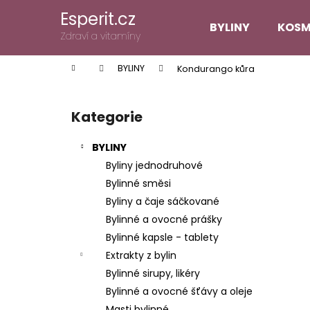
K
Přejít
Esperit.cz
na
o
BYLINY
KOSM
obsah
Zpět
Zpět
Zdraví a vitamíny
š
do
do
í
Domů
BYLINY
Kondurango kůra
k
obchodu
obchodu
P
o
Kategorie
Přeskočit
s
kategorie
t
BYLINY
r
Byliny jednodruhové
a
Bylinné směsi
n
Byliny a čaje sáčkované
n
Bylinné a ovocné prášky
í
Bylinné kapsle - tablety
p
Extrakty z bylin
a
Bylinné sirupy, likéry
n
Bylinné a ovocné šťávy a oleje
e
Masti bylinné