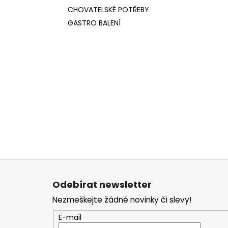
CHOVATELSKÉ POTŘEBY
GASTRO BALENÍ
Z
á
Odebírat newsletter
p
Nezmeškejte žádné novinky či slevy!
a
t
E-mail