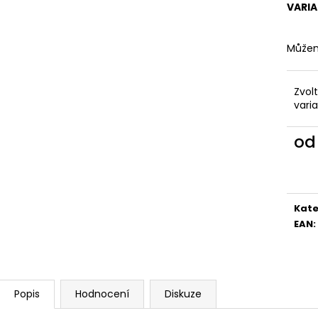
VARI
Můžem
Zvol
vari
o
Měr
cena
Kate
EAN
:
Popis
Hodnocení
Diskuze