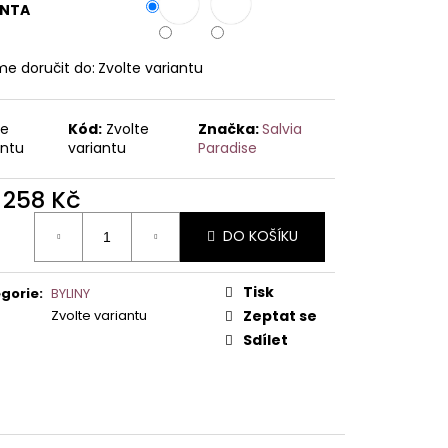
ANTA
e doručit do:
Zvolte variantu
te
Kód:
Zvolte
Značka:
Salvia
antu
variantu
Paradise
d
258 Kč
ná
DO KOŠÍKU
:
Tisk
gorie
:
BYLINY
Zvolte variantu
Zeptat se
Sdílet