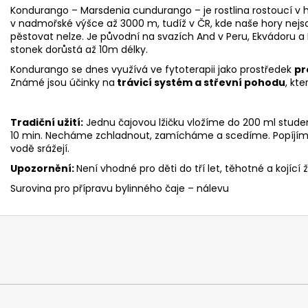
Kondurango – Marsdenia cundurango – je rostlina rostoucí v 
v nadmořské výšce až 3000 m, tudíž v ČR, kde naše hory nej
pěstovat nelze. Je původní na svazích And v Peru, Ekvádoru a K
stonek dorůstá až 10m délky.
Kondurango se dnes využívá ve fytoterapii jako prostředek
pr
Známé jsou účinky na
trávicí systém
a střevní pohodu
, kt
Tradiční užití:
Jednu čajovou lžičku vložíme do 200 ml stude
10 min. Necháme zchladnout, zamícháme a scedíme. Popíjíme 
vodě srážejí.
Upozornění:
Není vhodné pro děti do tří let, těhotné a kojící 
Surovina pro přípravu bylinného čaje – nálevu