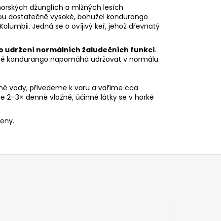
horských džunglích a mlžných lesích
sou dostatečně vysoké, bohužel kondurango
olumbii. Jedná se o ovíjivý keř, jehož dřevnatý
o udržení normálních žaludečních funkcí
.
eré kondurango napomáhá udržovat v normálu.
né vody, přivedeme k varu a vaříme cca
2–3× denně vlažné, účinné látky se v horké
ženy.