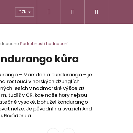
Hledat
Přihlášení
Nákupní
TIKY
ALTERNATIVNÍ RECEPTURY
POTRAVINY
CZK
košík
rné
odnoceno
Podrobnosti hodnocení
cení
ndurango kůra
ktu
urango – Marsdenia cundurango – je
ina rostoucí v horských džunglích
ček.
žných lesích v nadmořské výšce až
m, tudíž v ČR, kde naše hory nejsou
atečně vysoké, bohužel kondurango
vat nelze. Je původní na svazích And
u, Ekvádoru a...