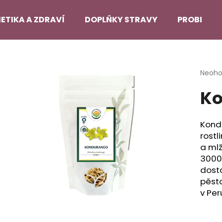
ETIKA A ZDRAVÍ
DOPLŇKY STRAVY
PROBLEMA
Co potřebujete najít?
Průmě
Neoh
hodno
Ko
produ
HLEDAT
je
0,0
z
Kond
5
Doporučujeme
rostl
hvězdi
a ml
3000 
dost
pěsto
v Per