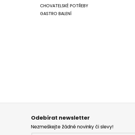
CHOVATELSKÉ POTŘEBY
GASTRO BALENÍ
Z
á
Odebírat newsletter
p
Nezmeškejte žádné novinky či slevy!
a