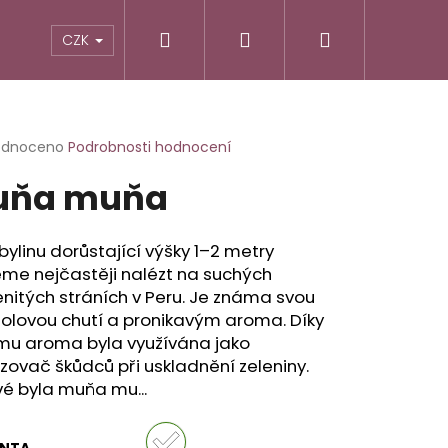
Hledat
Přihlášení
Nákupní
TIKY
ALTERNATIVNÍ RECEPTURY
POTRAVINY
CZK
košík
rné
odnoceno
Podrobnosti hodnocení
cení
uňa muňa
ktu
bylinu dorůstající výšky 1–2 metry
me nejčastěji nalézt na suchých
ček.
itých stráních v Peru. Je známa svou
olovou chutí a pronikavým aroma. Díky
ému aroma byla využívána jako
ovač škůdců při uskladnění zeleniny.
é byla muňa mu...
ANTA