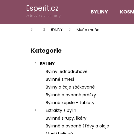
K
Přejít
Esperit.cz
na
o
BYLINY
KOSM
obsah
Zpět
Zpět
Zdraví a vitamíny
š
do
do
í
Domů
BYLINY
Muňa muňa
k
obchodu
obchodu
P
o
Kategorie
Přeskočit
s
kategorie
t
BYLINY
r
Byliny jednodruhové
a
Bylinné směsi
n
Byliny a čaje sáčkované
n
Bylinné a ovocné prášky
í
Bylinné kapsle - tablety
p
Extrakty z bylin
a
Bylinné sirupy, likéry
n
Bylinné a ovocné šťávy a oleje
e
Masti bylinné