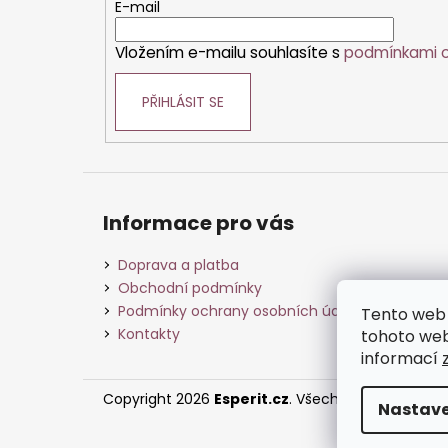
t
E-mail
í
Vložením e-mailu souhlasíte s
podmínkami o
PŘIHLÁSIT SE
Informace pro vás
Doprava a platba
Obchodní podmínky
Podmínky ochrany osobních údajů
Tento web 
Kontakty
tohoto webu
informací
Copyright 2026
Esperit.cz
. Všechna práva vyhra
Nastave