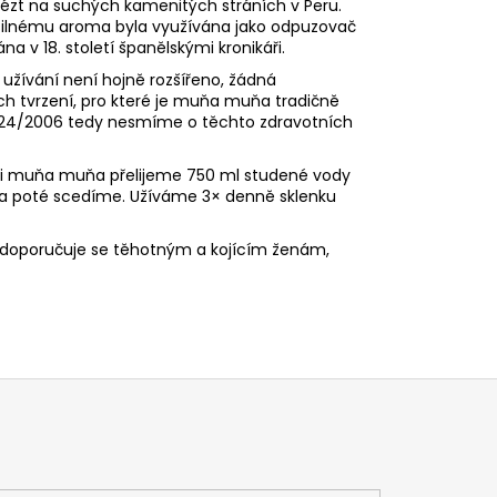
lézt na suchých kamenitých stráních v Peru.
silnému aroma byla využívána jako odpuzovač
 v 18. století španělskými kronikáři.
 užívání není hojně rozšířeno, žádná
h tvrzení, pro které je muňa muňa tradičně
 1924/2006 tedy nesmíme o těchto zdravotních
ti muňa muňa přelijeme 750 ml studené vody
 a poté scedíme. Užíváme 3× denně sklenku
doporučuje se těhotným a kojícím ženám,