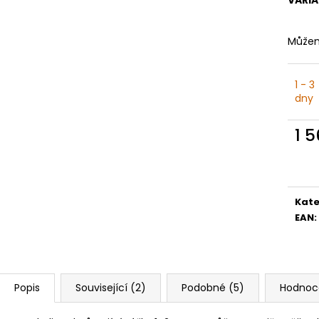
Můžem
1 - 3
dny
1 
Měr
cena
Kate
EAN
:
Popis
Související (2)
Podobné (5)
Hodnoc