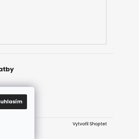
latby
ouhlasím
Vytvořil Shoptet