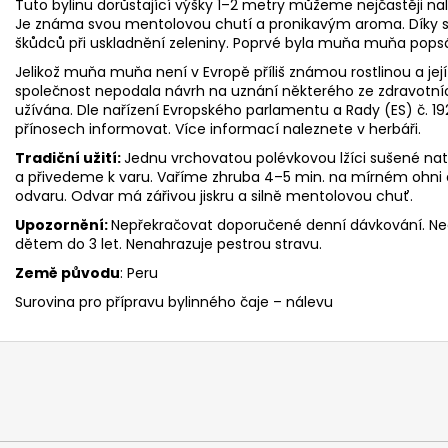
Tuto bylinu dorůstající výšky 1–2 metry můžeme nejčastěji na
Je známa svou mentolovou chutí a pronikavým aroma. Díky 
škůdců při uskladnění zeleniny. Poprvé byla muňa muňa popsána
Jelikož muňa muňa není v Evropě příliš známou rostlinou a její
společnost nepodala návrh na uznání některého ze zdravotníc
užívána. Dle nařízení Evropského parlamentu a Rady (ES) č.
přínosech informovat. Více informací naleznete v herbáři.
Tradiční užití:
Jednu vrchovatou polévkovou lžíci sušené na
a přivedeme k varu. Vaříme zhruba 4–5 min. na mírném ohni
odvaru. Odvar má zářivou jiskru a silně mentolovou chuť.
Upozornění:
Nepřekračovat doporučené denní dávkování. Ne
dětem do 3 let. Nenahrazuje pestrou stravu.
Země původu
: Peru
Surovina pro přípravu bylinného čaje – nálevu