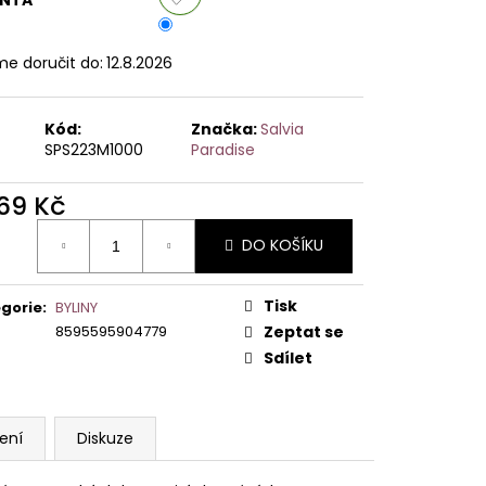
e doručit do:
12.8.2026
Kód:
Značka:
Salvia
SPS223M1000
Paradise
569 Kč
ná
DO KOŠÍKU
:
Tisk
gorie
:
BYLINY
8595595904779
Zeptat se
Sdílet
ení
Diskuze