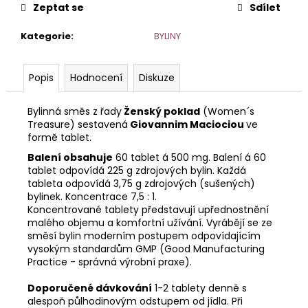
č
Zeptat se
Sdílet
u
j
Kategorie
:
BYLINY
e
m
e
Popis
Hodnocení
Diskuze
Bylinná směs z řady
Ženský poklad
(Women´s
Treasure) sestavená
Giovannim Maciociou
ve
formě tablet.
Balení obsahuje
60 tablet á 500 mg. Balení á 60
tablet odpovídá 225 g zdrojových bylin. Každá
tableta odpovídá 3,75 g zdrojových (sušených)
bylinek. Koncentrace 7,5 : 1.
Koncentrované tablety představují upřednostnění
malého objemu a komfortní užívání. Vyrábějí se ze
směsí bylin moderním postupem odpovídajícím
vysokým standardům GMP (Good Manufacturing
Practice - správná výrobní praxe).
Doporučené dávkování
1-2 tablety denně s
alespoň půlhodinovým odstupem od jídla. Při