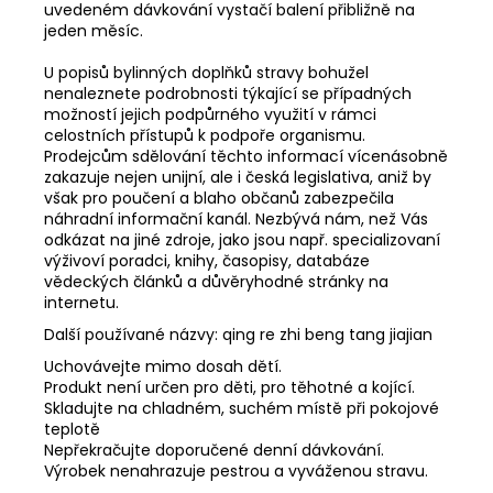
uvedeném dávkování vystačí balení přibližně na
jeden měsíc.
U popisů bylinných doplňků stravy bohužel
nenaleznete podrobnosti týkající se případných
možností jejich podpůrného využití v rámci
celostních přístupů k podpoře organismu.
Prodejcům sdělování těchto informací vícenásobně
zakazuje nejen unijní, ale i česká legislativa, aniž by
však pro poučení a blaho občanů zabezpečila
náhradní informační kanál. Nezbývá nám, než Vás
odkázat na jiné zdroje, jako jsou např. specializovaní
výživoví poradci, knihy, časopisy, databáze
vědeckých článků a důvěryhodné stránky na
internetu.
Další používané názvy: qing re zhi beng tang jiajian
Uchovávejte mimo dosah dětí.
Produkt není určen pro děti, pro těhotné a kojící.
Skladujte na chladném, suchém místě při pokojové
teplotě
Nepřekračujte doporučené denní dávkování.
Výrobek nenahrazuje pestrou a vyváženou stravu.