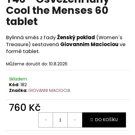
je
a
Cool the Menses 60
0,0
z
j
tablet
5
í
hvězdiček.
t
Bylinná směs z řady
Ženský poklad
(Women´s
?
Treasure) sestavená
Giovannim Maciociou
ve
formě tablet.
Můžeme doručit do:
10.8.2026
HLEDAT
Skladem
Kód:
182
Značka:
GIOVANNI MACIOCIA
D
o
760 Kč
p
Měrná
o
DO KOŠÍKU
cena:
r
u