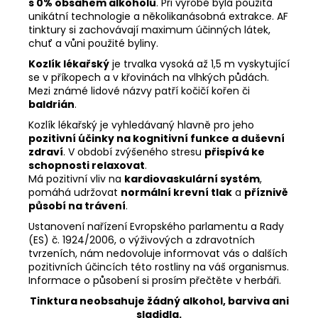
s 0% obsahem alkoholu
. Při výrobě byla použita
unikátní technologie a několikanásobná extrakce. AF
tinktury si zachovávají maximum účinných látek,
chuť a vůni použité byliny.
Kozlík lékařský
je trvalka vysoká až 1,5 m vyskytující
se v příkopech a v křovinách na vlhkých půdách.
Mezi známé lidové názvy patří kočičí kořen či
baldrián
.
Kozlík lékařský je vyhledávaný hlavně pro jeho
pozitivní účinky na kognitivní funkce a duševní
zdraví
. V období zvýšeného stresu
přispívá ke
schopnosti relaxovat
.
Má pozitivní vliv na
kardiovaskulární systém
,
pomáhá udržovat
normální krevní tlak
a
příznivě
působí na trávení
.
Ustanovení nařízení Evropského parlamentu a Rady
(ES) č. 1924/2006, o výživových a zdravotních
tvrzeních, nám nedovoluje informovat vás o dalších
pozitivních účincích této rostliny na váš organismus.
Informace o působení si prosím přečtěte v herbáři.
Tinktura neobsahuje žádný alkohol, barviva ani
sladidla.