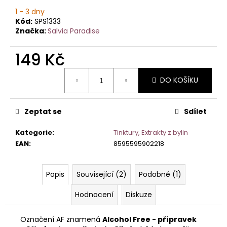
č
u
1 - 3 dny
Kód:
SPS1333
j
Značka:
Salvia Paradise
e
m
149 Kč
e
Měrná
DO KOŠÍKU
cena:
Zeptat se
Sdílet
Kategorie
:
Tinktury, Extrakty z bylin
EAN
:
8595595902218
Popis
Související (2)
Podobné (1)
Hodnocení
Diskuze
Označení AF znamená
Alcohol Free - přípravek