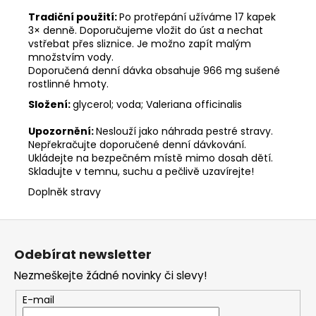
Tradiční použití:
Po protřepání užíváme 17 kapek
3× denně. Doporučujeme vložit do úst a nechat
vstřebat přes sliznice. Je možno zapít malým
množstvím vody.
Doporučená denní dávka obsahuje 966 mg sušené
rostlinné hmoty.
Složení:
glycerol; voda; Valeriana officinalis
Upozornění:
Neslouží jako náhrada pestré stravy.
Nepřekračujte doporučené denní dávkování.
Ukládejte na bezpečném místě mimo dosah dětí.
Skladujte v temnu, suchu a pečlivě uzavírejte!
Doplněk stravy
Z
á
Odebírat newsletter
p
Nezmeškejte žádné novinky či slevy!
a
t
E-mail