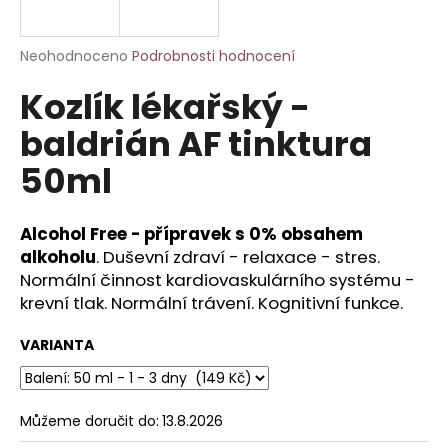
a
j
Průměrné
Neohodnoceno
Podrobnosti hodnocení
í
hodnocení
Kozlík lékařský -
produktu
t
je
?
baldrián AF tinktura
0,0
z
50ml
5
hvězdiček.
Alcohol Free - přípravek s 0% obsahem
HLEDAT
alkoholu
. Duševní zdraví - relaxace - stres.
Normální činnost kardiovaskulárního systému -
krevní tlak. Normální trávení. Kognitivní funkce.
D
o
VARIANTA
p
o
r
Můžeme doručit do:
13.8.2026
u