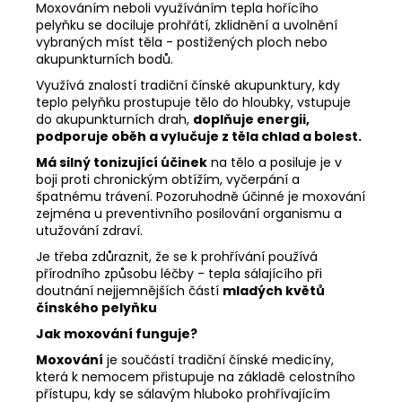
Moxováním neboli využíváním tepla hořícího
pelyňku se dociluje prohřátí, zklidnění a uvolnění
vybraných míst těla - postižených ploch nebo
akupunkturních bodů.
Využívá znalostí tradiční čínské akupunktury, kdy
teplo pelyňku prostupuje tělo do hloubky, vstupuje
do akupunkturních drah,
doplňuje energii,
podporuje oběh a vylučuje z těla chlad a bolest.
Má silný tonizující účinek
na tělo a posiluje je v
boji proti chronickým obtížím, vyčerpání a
špatnému trávení. Pozoruhodně účinné je moxování
zejména u preventivního posilování organismu a
utužování zdraví.
Je třeba zdůraznit, že se k prohřívání používá
přírodního způsobu léčby - tepla sálajícího při
doutnání nejjemnějších částí
mladých květů
čínského pelyňku
Jak moxování funguje?
Moxování
je součástí tradiční čínské medicíny,
která k nemocem přistupuje na základě celostního
přístupu, kdy se sálavým hluboko prohřívajícím