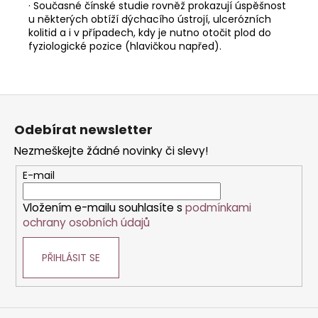
· Současné čínské studie rovněž prokazují úspěšnost
u některých obtíží dýchacího ústrojí, ulcerózních
kolitid a i v případech, kdy je nutno otočit plod do
fyziologické pozice (hlavičkou napřed).
Z
á
Odebírat newsletter
p
Nezmeškejte žádné novinky či slevy!
a
t
E-mail
í
Vložením e-mailu souhlasíte s
podmínkami
ochrany osobních údajů
PŘIHLÁSIT SE