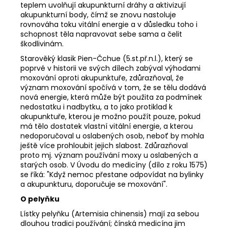
teplem uvolňují akupunkturní dráhy a aktivizují
akupunkturní body, čímž se znovu nastoluje
rovnováha toku vitální energie a v důsledku toho i
schopnost těla napravovat sebe sama a čelit
škodlivinám.
Starověký klasik Pien-Čchue (5.st.př.n.l.), který se
poprvé v historii ve svých dílech zabýval výhodami
moxování oproti akupunktuře, zdůrazňoval, že
význam moxování spočívá v tom, že se tělu dodává
nová energie, která může být použita za podmínek
nedostatku i nadbytku, a to jako protiklad k
akupunktuře, kterou je možno použít pouze, pokud
má tělo dostatek vlastní vitální energie, a kterou
nedoporučoval u oslabených osob, neboť by mohla
ještě více prohloubit jejich slabost. Zdůrazňoval
proto mj. význam používání moxy u oslabených a
starých osob. V Úvodu do medicíny (dílo z roku 1575)
se říká: "Když nemoc přestane odpovídat na bylinky
a akupunkturu, doporučuje se moxování".
O pelyňku
Lístky pelyňku (Artemisia chinensis) mají za sebou
dlouhou tradici používání; čínská medicína jim