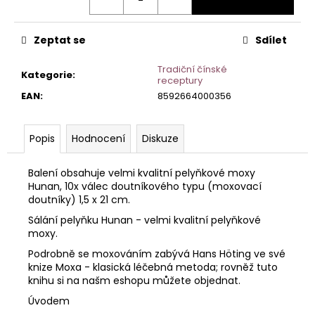
č
u
j
Zeptat se
Sdílet
e
m
Tradiční čínské
Kategorie
:
e
receptury
EAN
:
8592664000356
Popis
Hodnocení
Diskuze
Balení obsahuje velmi kvalitní pelyňkové moxy
Hunan, 10x válec doutníkového typu (moxovací
doutníky) 1,5 x 21 cm.
Sálání pelyňku Hunan - velmi kvalitní pelyňkové
moxy.
Podrobně se moxováním zabývá Hans Höting ve své
knize Moxa - klasická léčebná metoda; rovněž tuto
knihu si na našm eshopu můžete objednat.
Úvodem