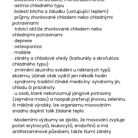
· astma chladného typu
· bolesti břicha a žaludku (ustupující teplem)
· průjmy zhoršované chladem nebo chladnými
potravinami
· trávicí obtíže zhoršované chladem nebo
chladnými potravinami
· deprese
· osteoporóza
· malárie
· záněty a chladové vředy (karbunkly a skrofulóza
chladného typu)
· zmírnění akutního svědění u některých typů
ekzému, účinek však vydrží jen několik hodin
· syndromy tradiční čínské medicíny: syndromy jin,
chladu či prázdnoty.
· u osob, které nekonzumují jangové potraviny
(zejména maso) a naopak preferují jinovou zeleninu
či mléčné výrobky, lze organismu moxováním
snadno doplnit tolik žádané teplo.
· Moderními výzkumy se zjistilo, že moxování zvyšuje
počet erytrocytů, leukocytů, endorfinů a má
antihistaminové působení, takže tlumí záněty