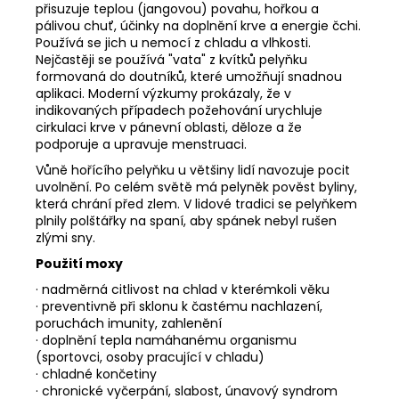
přisuzuje teplou (jangovou) povahu, hořkou a
pálivou chuť, účinky na doplnění krve a energie čchi.
Používá se jich u nemocí z chladu a vlhkosti.
Nejčastěji se používá "vata" z kvítků pelyňku
formovaná do doutníků, které umožňují snadnou
aplikaci. Moderní výzkumy prokázaly, že v
indikovaných případech požehování urychluje
cirkulaci krve v pánevní oblasti, děloze a že
podporuje a upravuje menstruaci.
Vůně hořícího pelyňku u většiny lidí navozuje pocit
uvolnění. Po celém světě má pelyněk pověst byliny,
která chrání před zlem. V lidové tradici se pelyňkem
plnily polštářky na spaní, aby spánek nebyl rušen
zlými sny.
Použití moxy
· nadměrná citlivost na chlad v kterémkoli věku
· preventivně při sklonu k častému nachlazení,
poruchách imunity, zahlenění
· doplnění tepla namáhanému organismu
(sportovci, osoby pracující v chladu)
· chladné končetiny
· chronické vyčerpání, slabost, únavový syndrom