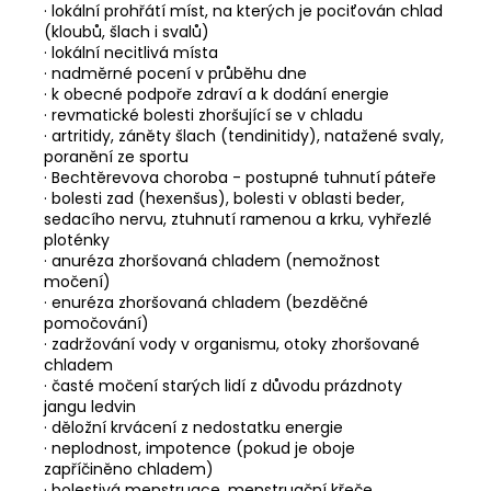
· lokální prohřátí míst, na kterých je pociťován chlad
(kloubů, šlach i svalů)
· lokální necitlivá místa
· nadměrné pocení v průběhu dne
· k obecné podpoře zdraví a k dodání energie
· revmatické bolesti zhoršující se v chladu
· artritidy, záněty šlach (tendinitidy), natažené svaly,
poranění ze sportu
· Bechtěrevova choroba - postupné tuhnutí páteře
· bolesti zad (hexenšus), bolesti v oblasti beder,
sedacího nervu, ztuhnutí ramenou a krku, vyhřezlé
ploténky
· anuréza zhoršovaná chladem (nemožnost
močení)
· enuréza zhoršovaná chladem (bezděčné
pomočování)
· zadržování vody v organismu, otoky zhoršované
chladem
· časté močení starých lidí z důvodu prázdnoty
jangu ledvin
· děložní krvácení z nedostatku energie
· neplodnost, impotence (pokud je oboje
zapříčiněno chladem)
· bolestivá menstruace, menstruační křeče