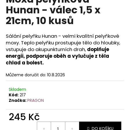
je
a
Hunan - válec 1,5 x
0,0
z
j
21cm, 10 kusů
5
í
hvězdiček.
t
Sálání pelyňku Hunan - velmi kvalitní pelyňkové
?
moxy. Teplo pelyňku prostupuje tělo do hloubky,
vstupuje do akupunkturních drah,
doplňuje
energii, podporuje oběh a vylučuje z těla
chlad a bolest.
HLEDAT
Můžeme doručit do:
10.8.2026
Skladem
D
Kód:
217
o
Značka:
PRAGON
p
o
245 Kč
r
u
Měrná
DO KOŠÍKU
cena: