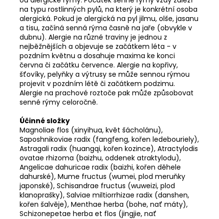
na typu rostlinných pylů, na který je konkrétní osoba
alergická. Pokud je alergická na pyl jilmu, olše, jasanu
a tisu, začíná senná rýma časně na jaře (obvykle v
dubnu). Alergie na různé traviny je jednou z
nejběžnějších a objevuje se začátkem léta - v
pozdním květnu a dosahuje maxima ke konci
června či začátku července. Alergie na kopřivy,
šťovíky, pelyňky a výtrusy se může sennou rýmou
projevit v pozdním létě či začátkem podzimu.
Alergie na prachové roztoče pak může způsobovat
senné rýmy celoročně.
Účinné složky
Magnoliae flos (xinyihua, květ šácholánu),
Saposhnikoviae radix (fangfeng, kořen ledebouriely),
Astragali radix (huangqi, kořen kozince), Atractylodis
ovatae rhizoma (baizhu, oddenek atraktylodu),
Angelicae dahuricae radix (baizhi, kořen děhele
dahurské), Mume fructus (wumei, plod meruňky
japonské), Schisandrae fructus (wuweizi, plod
klanoprašky), Salviae miltiorrhizae radix (danshen,
kořen šalvěje), Menthae herba (bohe, nať máty),
Schizonepetae herba et flos (jingjie, nať