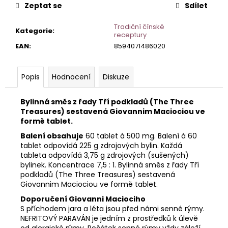
č
Zeptat se
Sdílet
u
j
Tradiční čínské
Kategorie
:
e
receptury
m
EAN
:
8594071486020
e
Popis
Hodnocení
Diskuze
Bylinná směs z řady Tří podkladů (The Three
Treasures) sestavená Giovannim Maciociou ve
formě tablet.
Balení obsahuje
60 tablet á 500 mg. Balení á 60
tablet odpovídá 225 g zdrojových bylin. Každá
tableta odpovídá 3,75 g zdrojových (sušených)
bylinek. Koncentrace 7,5 : 1. Bylinná směs z řady Tří
podkladů (The Three Treasures) sestavená
Giovannim Maciociou ve formě tablet.
Doporučení Giovanni Maciociho
S příchodem jara a léta jsou před námi senné rýmy.
NEFRITOVÝ PARAVÁN je jedním z prostředků k úlevě
od alergické rýmy. Počátek senné rýmy vždy záleží