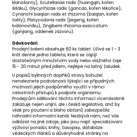
klanošanty), Scutellariae radix (huangqin, kořen
šišáku), Glycyrrhizae radix (gancao, kořen lékořice),
Cynanchi baiqian radix et rhizoma (baiqian, kořen
tolity), Platycodonis radix (jiegeng, kořen
balónovníku), Zingiberis rhizoma exsiccatum
(ganjiang, oddenek zázvoru).
Dávkování
Prodejní balení obsahuje 60 ks tablet. Užívá se 1 - 3
krát denně jedna tableta, která se zapíjí
dostatečným množstvím vody nebo vlažného čaje
15 - 20 minut před jídlem, nejlépe na lačný žaludek.
U popisů bylinných doplňků stravy bohužel
nenaleznete podrobnosti týkající se případných
možností jejich podpůrného využití v rámci
celostních přístupů k podpoře organismu.
Prodejcům sdělování těchto informací vícenásobně
zakazuje nejen unijní, ale i česká legislativa, aniž by
však pro poučení a blaho občanů zabezpečila
náhradní informační kanál. Nezbývá nám, než Vás
odkázat na jiné zdroje, jako jsou např. specializovaní
výživoví poradci, knihy, časopisy, databáze
vědeckých článků a důvěryhodné stránky na