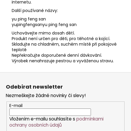
internetu.
Další používané názvy:
yu ping feng san
yupingfengsanyu ping feng san
Uchovávejte mimo dosah dětí.
Produkt není určen pro děti, pro těhotné a kojící.
Skladujte na chladném, suchém místě při pokojové
teplotě
Nepřekračujte doporučené denní dávkování.
Výrobek nenahrazuje pestrou a vyváženou stravu.
Z
á
Odebírat newsletter
p
Nezmeškejte žádné novinky či slevy!
a
t
E-mail
í
Vložením e-mailu souhlasíte s
podmínkami
ochrany osobních údajů