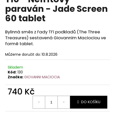
je
a
paraván - Jade Screen
0,0
z
j
60 tablet
5
í
hvězdiček.
t
Bylinná směs z řady Tří podkladů (The Three
?
Treasures) sestavená Giovannim Maciociou ve
formě tablet.
Můžeme doručit do:
10.8.2026
HLEDAT
Skladem
Kód:
130
Značka:
GIOVANNI MACIOCIA
D
o
740 Kč
p
Měrná
o
DO KOŠÍKU
cena:
r
u