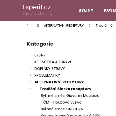
K
Přejít
Esperit.cz
na
o
BYLINY
KOSM
obsah
Zpět
Zpět
Zdraví a vitamíny
š
do
do
í
Domů
ALTERNATIVNÍ RECEPTURY
Tradiční čí
k
obchodu
obchodu
P
o
Kategorie
Přeskočit
s
kategorie
t
BYLINY
r
KOSMETIKA A ZDRAVÍ
a
DOPLŇKY STRAVY
n
PROBLEMATIKY
n
ALTERNATIVNÍ RECEPTURY
í
Tradiční čínské receptury
p
Bylinné směsi Giovanni Maciocia
a
TČM - Houbová výživa
n
Bylinné směsi SINECURA
e
Koncentrované pokroutky WANXI