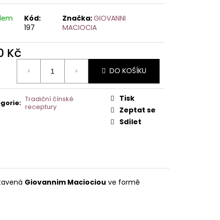
adem
Kód:
Značka:
GIOVANNI
197
MACIOCIA
0 Kč
ná
DO KOŠÍKU
:
Tisk
Tradiční čínské
gorie
:
receptury
Zeptat se
Sdílet
stavená
Giovannim Maciociou
ve formě