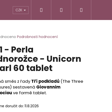
Hledat
Přihlášení
Nákupní
TIKY
ALTERNATIVNÍ RECEPTURY
POTRAVINY
CZK
košík
rné
odnoceno
Podrobnosti hodnocení
cení
1 - Perla
ktu
dnorožce - Unicorn
arl 60 tablet
ček.
nná směs z řady
Tří podkladů
(The Three
sures) sestavená
Giovannim
ociou
ve formě tablet.
e doručit do:
11.8.2026