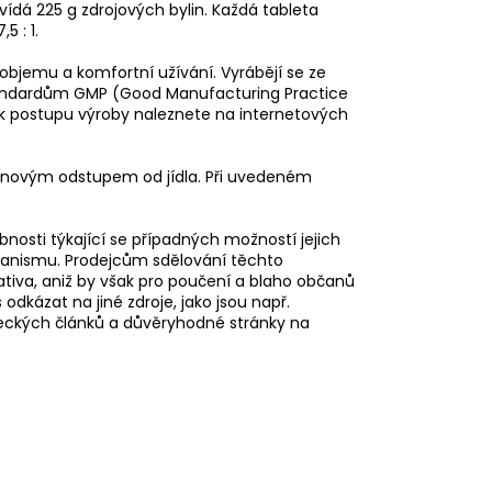
vídá 225 g zdrojových bylin. Každá tableta
5 : 1.
bjemu a komfortní užívání. Vyrábějí se ze
andardům GMP (Good Manufacturing Practice
a k postupu výroby naleznete na internetových
dinovým odstupem od jídla. Při uvedeném
nosti týkající se případných možností jejich
rganismu. Prodejcům sdělování těchto
lativa, aniž by však pro poučení a blaho občanů
dkázat na jiné zdroje, jako jsou např.
ědeckých článků a důvěryhodné stránky na