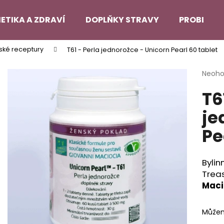
ETIKA A ZDRAVÍ
DOPLŇKY STRAVY
PROBLEMA
nské receptury
T61 - Perla jednorožce - Unicorn Pearl 60 tablet
Co potřebujete najít?
Průmě
Neoh
hodno
T6
produ
HLEDAT
je
je
0,0
z
Pe
5
Doporučujeme
hvězdi
Byli
Trea
Maci
Můžem