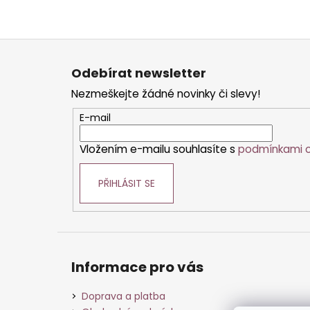
Z
á
Odebírat newsletter
p
Nezmeškejte žádné novinky či slevy!
a
t
E-mail
í
Vložením e-mailu souhlasíte s
podmínkami o
PŘIHLÁSIT SE
Informace pro vás
Doprava a platba