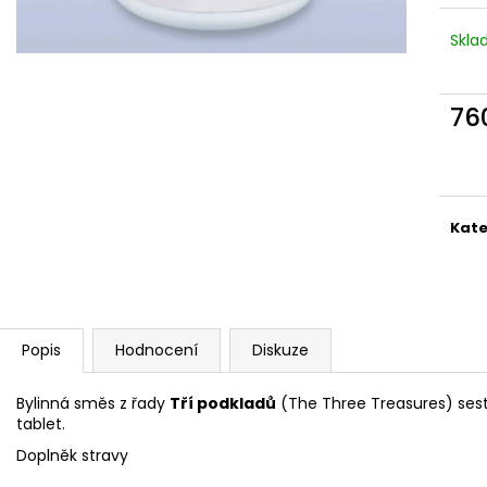
Skl
76
Měr
cena
Kate
Popis
Hodnocení
Diskuze
Bylinná směs z řady
Tří podkladů
(The Three Treasures) se
tablet.
Doplněk stravy