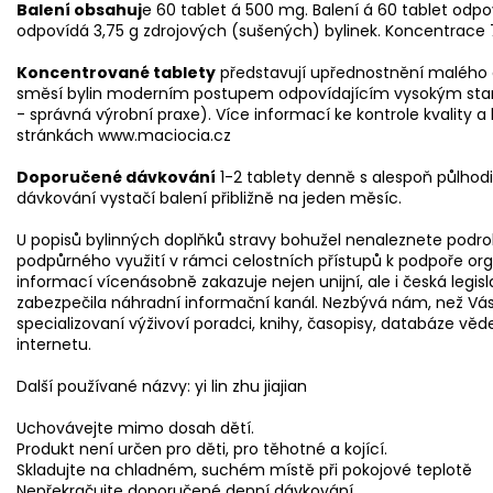
Balení obsahuj
e 60 tablet á 500 mg. Balení á 60 tablet odpo
odpovídá 3,75 g zdrojových (sušených) bylinek. Koncentrace 7,
Koncentrované tablety
představují upřednostnění malého o
směsí bylin moderním postupem odpovídajícím vysokým st
- správná výrobní praxe). Více informací ke kontrole kvality 
stránkách www.maciocia.cz
Doporučené dávkování
1-2 tablety denně s alespoň půlho
dávkování vystačí balení přibližně na jeden měsíc.
U popisů bylinných doplňků stravy bohužel nenaleznete podrob
podpůrného využití v rámci celostních přístupů k podpoře o
informací vícenásobně zakazuje nejen unijní, ale i česká legis
zabezpečila náhradní informační kanál. Nezbývá nám, než Vás o
specializovaní výživoví poradci, knihy, časopisy, databáze v
internetu.
Další používané názvy: yi lin zhu jiajian
Uchovávejte mimo dosah dětí.
Produkt není určen pro děti, pro těhotné a kojící.
Skladujte na chladném, suchém místě při pokojové teplotě
Nepřekračujte doporučené denní dávkování.