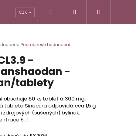
Hledat
Přihlášení
Nákupní
TIKY
ALTERNATIVNÍ RECEPTURY
POTRAVINY
CZK
košík
rné
odnoceno
Podrobnosti hodnocení
cení
L3.9 -
ktu
anshaodan -
an/tablety
ček.
í obsahuje 60 ks tablet á 300 mg.
 tableta Sinecura odpovídá cca 1,5 g
 zdrojových (sušených) bylinek.
ntrace 5 : 1.
e doručit do:
11.8.2026