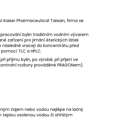
í Kaiser Pharmaceutical Taiwan, firma se
 zpracování bylin tradičním vodním vývarem
é zařízení pro jímání éterických látek
následně vracejí do koncentrátu před
n pomocí TLC a HPLC.
i příjmu bylin, po výrobě, při přijetí ve
é kontrolní rozbory prováděné PRAGONem).
vlažným čajem nebo vodou nejlépe na lačný
em teplou osolenou vodou či ohřátým