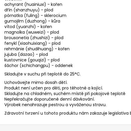
achyrant (huainiuxi) - kořen
dřín (shanzhuyu) - plod
pórnatka (fuling) - sklerocium
gumojilm (duzhong) - kůra
vítod (yuanzhi) - kořen
magnolka (wuweizi) - plod
brousonetia (zhushizi) - plod
fenykl (xiaohuixiang) - plod
rehmánie (shudihuang) - kořen
jujuba (dazao) - plod
kustovnice (gouqizi) - plod
šáchor (schichangpu) - oddenek
Skladujte v suchu při teplotě do 25°C.
Uchovávejte mimo dosah dětí.
Produkt není určen pro děti, pro těhotné a kojící.
Skladujte na chladném, suchém místě při pokojové teplotě
Nepřekračujte doporučené denní dávkování.
Výrobek nenahrazuje pestrou a vyváženou stravu.
Zdravotní tvrzení u tohoto produktu nám zakazuje legislativa 