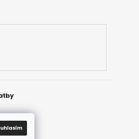
latby
ouhlasím