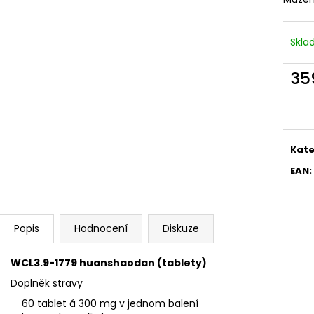
Skl
35
Měr
cena
Kate
EAN
:
Popis
Hodnocení
Diskuze
WCL3.9-1779 huanshaodan (tablety)
Doplněk stravy
60 tablet á 300 mg v jednom balení