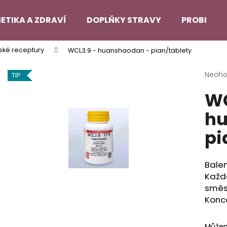
ETIKA A ZDRAVÍ
DOPLŇKY STRAVY
PROBLEMA
nské receptury
WCL3.9 - huanshaodan - pian/tablety
Co potřebujete najít?
Průmě
Neoh
TIP
hodno
WC
produ
HLEDAT
je
hu
0,0
z
pi
5
Doporučujeme
hvězdi
Balen
Každá
směsi
Konce
Můžem