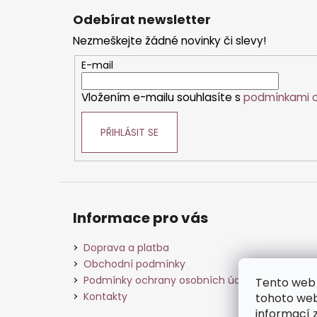
á
Odebírat newsletter
p
Nezmeškejte žádné novinky či slevy!
a
t
E-mail
í
Vložením e-mailu souhlasíte s
podmínkami o
PŘIHLÁSIT SE
Informace pro vás
Doprava a platba
Obchodní podmínky
Podmínky ochrany osobních údajů
Tento web 
Kontakty
tohoto webu
informací