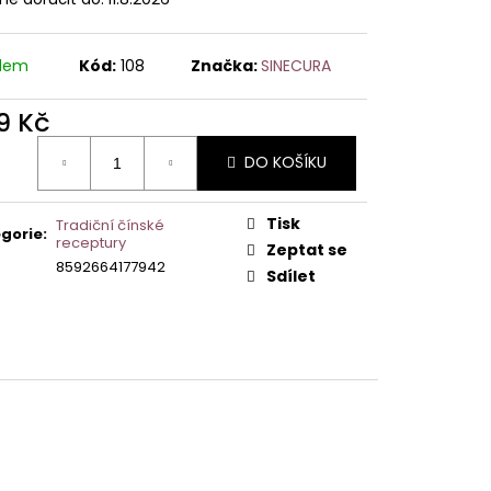
adem
Kód:
108
Značka:
SINECURA
9 Kč
ná
DO KOŠÍKU
:
Tisk
Tradiční čínské
gorie
:
receptury
Zeptat se
8592664177942
Sdílet