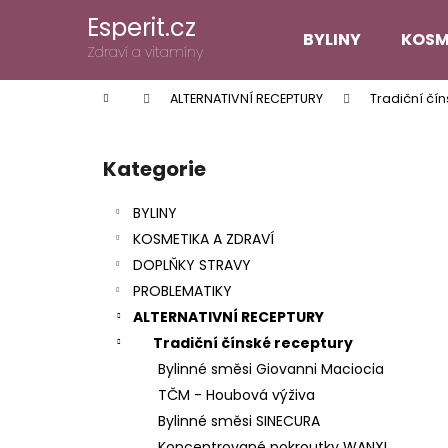
K
Přejít
Esperit.cz
na
o
BYLINY
KOSM
obsah
Zpět
Zpět
Zdraví a vitamíny
š
do
do
í
Domů
ALTERNATIVNÍ RECEPTURY
Tradiční čí
k
obchodu
obchodu
P
o
Kategorie
Přeskočit
s
kategorie
t
BYLINY
r
KOSMETIKA A ZDRAVÍ
a
DOPLŇKY STRAVY
n
PROBLEMATIKY
n
ALTERNATIVNÍ RECEPTURY
í
Tradiční čínské receptury
p
Bylinné směsi Giovanni Maciocia
a
TČM - Houbová výživa
n
Bylinné směsi SINECURA
e
Koncentrované pokroutky WANXI