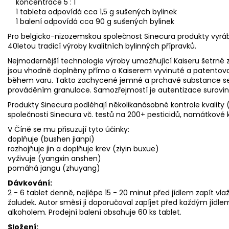
koncentrace 5 : 1
1 tableta odpovídá cca 1,5 g sušených bylinek
1 balení odpovídá cca 90 g sušených bylinek
Pro belgicko-nizozemskou společnost Sinecura produkty vyráb
40letou tradicí výroby kvalitních bylinných přípravků.
Nejmodernější technologie výroby umožňující Kaiseru šetrné
jsou vhodně doplněny přímo o Kaiserem vyvinuté a patentovan
během varu. Takto zachycené jemné a prchavé substance se 
prováděním granulace. Samozřejmostí je autentizace surovi
Produkty Sinecura podléhají několikanásobné kontrole kvality (př
společnosti Sinecura vč. testů na 200+ pesticidů, namátkov
V Číně se mu přisuzují tyto účinky:
doplňuje (bushen jianpi)
rozhojňuje jin a doplňuje krev (ziyin buxue)
vyživuje (yangxin anshen)
pomáhá jangu (zhuyang)
Dávkování:
2 - 6 tablet denně, nejlépe 15 - 20 minut před jídlem zapít 
žaludek. Autor směsí ji doporučoval zapíjet před každým jídl
alkoholem. Prodejní balení obsahuje 60 ks tablet.
Složení: