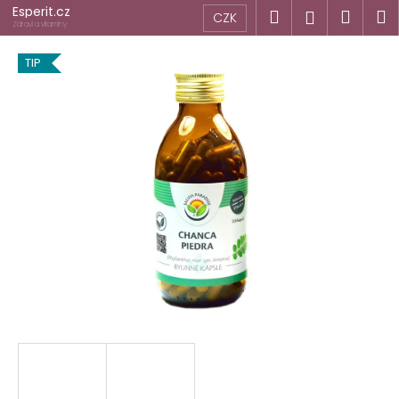
K
Přejít
Esperit.cz
Hledat
Náku
M
Přihlášen
CZK
na
o
Zdraví a vitamíny
obsah
Zpět
Zpět
košík
š
TIP
í
C
k
o
p
o
t
ř
e
b
u
j
e
t
e
n