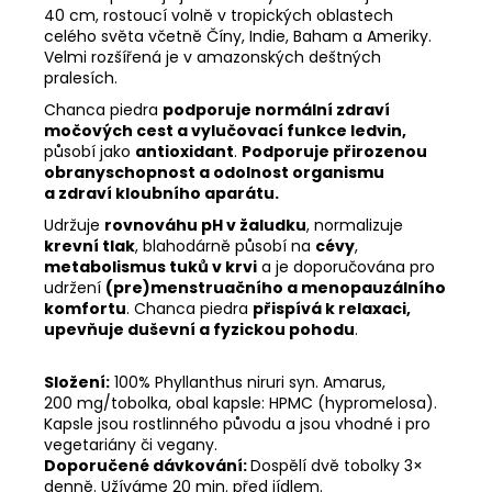
40 cm, rostoucí volně v tropických oblastech
celého světa včetně Číny, Indie, Baham a Ameriky.
Velmi rozšířená je v amazonských deštných
pralesích.
Chanca piedra
podporuje normální zdraví
močových cest a vylučovací funkce ledvin,
působí jako
antioxidant
.
Podporuje přirozenou
obranyschopnost a odolnost organismu
a zdraví kloubního aparátu.
Udržuje
rovnováhu pH v žaludku
, normalizuje
krevní tlak
, blahodárně působí na
cévy
,
metabolismus tuků v krvi
a je doporučována pro
udržení
(pre)menstruačního a menopauzálního
komfortu
. Chanca piedra
přispívá k relaxaci,
upevňuje duševní a fyzickou pohodu
.
Složení:
100% Phyllanthus niruri syn. Amarus,
200 mg/tobolka, obal kapsle: HPMC (hypromelosa).
Kapsle jsou rostlinného původu a jsou vhodné i pro
vegetariány či vegany.
Doporučené dávkování:
Dospělí dvě tobolky 3×
denně. Užíváme 20 min. před jídlem.