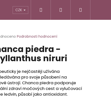
Hledat
Přihlášení
Nákupní
TIKY
ALTERNATIVNÍ RECEPTURY
POTRAVINY
CZK
košík
rné
odnoceno
Podrobnosti hodnocení
cení
anca piedra -
ktu
yllanthus niruri
ček.
euticky je nejčastěji užívána
hledávána pro svoje působení na
vé ústrojí. Chanca piedra podporuje
ální zdraví močových cest a vylučovací
e ledvin, působí jako antioxidant.