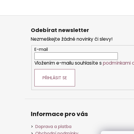
Z
á
Odebírat newsletter
p
Nezmeškejte žádné novinky či slevy!
a
t
E-mail
í
Vložením e-mailu souhlasíte s
podmínkami o
PŘIHLÁSIT SE
Informace pro vás
Doprava a platba
Obchodní podmínky