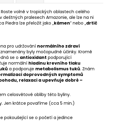
 Roste volně v tropických oblastech celého
 v deštných pralesech Amazonie, ale lze na ni
 Piedra lze přeložit jako „
kámen
” nebo „
drtič
éna pro udržování
normálního zdraví
Zaznamenány byly močopudné účinky. Kromě
Jedná se o
antioxidant
podporující
ržuje normální
hladinu krevního tlaku
tuků
a podporuje
metabolismus tuků
. Znám
ormalizaci doprovodných symptomů
pohodu, relaxaci a upevňuje dobré –
em celosvětové obliby této byliny.
ny. Jen krátce povaříme (cca 5 min.)
že pokoušející se o početí a jedince