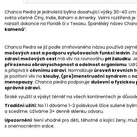
Chanca Piedra je jednoletá bylina dosahující výšky 30–40 cm.
světa včetně Číny, Indie, Baham a Ameriky. Velmi rozšířená je
narazit dokonce na Floridě či v Texasu. Španělský název Chanca
kamenů
”.
Chanca Piedra se již podle zmiňovaného názvu používá zejm
močových cest a podporu vylučovacích funkcí ledvin
. 
zdraví močových cest
má vliv na rovnováhu
pH žaludku
. 
přirozenou obranyschopnost a odolnost organismu
. Ud
a přispívá k
cévnímu zdraví
. Normalizuje
úroveň krevních 
je pozitivní vliv na
klouby, (pre)menstruační syndrom
a
n
menopauzy
. Chanca piedra podporuje
duševní a fyzickou 
správné zdraví.
Široké využití a výskyt téměř na všech kontinentech je důvod
Tradiční užití:
Na 1 l dáváme 1–2 polévkové lžíce sušené byli
a scedíme. Užíváme 3× denně sklenku odvaru.
Upozornění
: Není vhodné pro děti, těhotné a kojící ženy, mu
s onemocněním srdce.