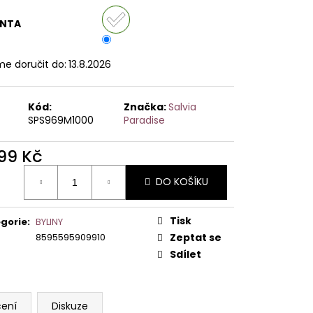
ANTA
e doručit do:
13.8.2026
Kód:
Značka:
Salvia
SPS969M1000
Paradise
499 Kč
ná
DO KOŠÍKU
:
Tisk
gorie
:
BYLINY
8595595909910
Zeptat se
Sdílet
ení
Diskuze