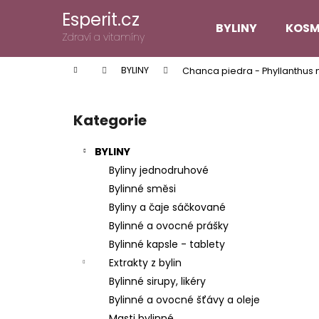
K
Přejít
Esperit.cz
na
o
BYLINY
KOSM
obsah
Zpět
Zpět
Zdraví a vitamíny
š
do
do
í
Domů
BYLINY
Chanca piedra - Phyllanthus n
k
obchodu
obchodu
P
o
Kategorie
Přeskočit
s
kategorie
t
BYLINY
r
Byliny jednodruhové
a
Bylinné směsi
n
Byliny a čaje sáčkované
n
Bylinné a ovocné prášky
í
Bylinné kapsle - tablety
p
Extrakty z bylin
a
Bylinné sirupy, likéry
n
Bylinné a ovocné šťávy a oleje
e
Masti bylinné