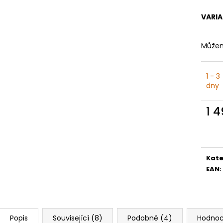
VARI
Můžem
1 - 3
dny
1 
Měr
cena
Kate
EAN
:
Popis
Související (8)
Podobné (4)
Hodnoc