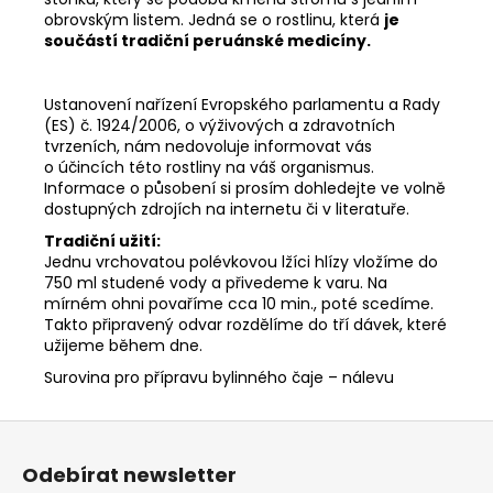
obrovským listem. Jedná se o rostlinu, která
je
součástí tradiční peruánské medicíny.
Ustanovení nařízení Evropského parlamentu a Rady
(ES) č. 1924/2006, o výživových a zdravotních
tvrzeních, nám nedovoluje informovat vás
o účincích této rostliny na váš organismus.
Informace o působení si prosím dohledejte ve volně
dostupných zdrojích na internetu či v literatuře.
Tradiční užití:
Jednu vrchovatou polévkovou lžíci hlízy vložíme do
750 ml studené vody a přivedeme k varu. Na
mírném ohni povaříme cca 10 min., poté scedíme.
Takto připravený odvar rozdělíme do tří dávek, které
užijeme během dne.
Surovina pro přípravu bylinného čaje – nálevu
Z
á
Odebírat newsletter
p