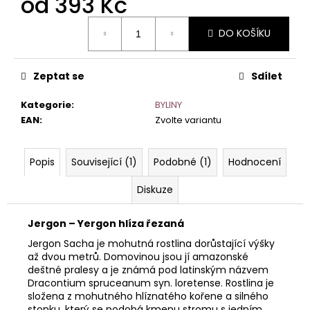
od
393 Kč
č
u
Měrná
j
DO KOŠÍKU
cena:
e
m
e
Zeptat se
Sdílet
Kategorie
:
BYLINY
EAN
:
Zvolte variantu
Popis
Související (1)
Podobné (1)
Hodnocení
Diskuze
Jergon – Yergon hlíza řezaná
Jergon Sacha je mohutná rostlina dorůstající výšky
až dvou metrů. Domovinou jsou jí amazonské
deštné pralesy a je známá pod latinským názvem
Dracontium spruceanum syn. loretense. Rostlina je
složena z mohutného hlíznatého kořene a silného
stonku, který se podobá kmenu stromu s jedním