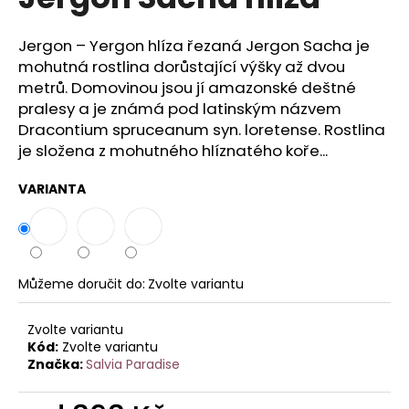
je
a
0,0
z
j
Jergon – Yergon hlíza řezaná Jergon Sacha je
5
mohutná rostlina dorůstající výšky až dvou
í
hvězdiček.
metrů. Domovinou jsou jí amazonské deštné
t
pralesy a je známá pod latinským názvem
?
Dracontium spruceanum syn. loretense. Rostlina
je složena z mohutného hlíznatého koře...
VARIANTA
HLEDAT
Můžeme doručit do:
Zvolte variantu
D
o
p
Zvolte variantu
Kód:
Zvolte variantu
o
Značka:
Salvia Paradise
r
u