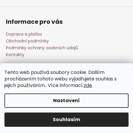
Informace pro vás
Doprava a platba
Obchodní podmínky
Podmínky ochrany osobních údajů
Kontakty
Tento web používá soubory cookie. Dalším
Přijímáme online platby
procházením tohoto webu vyjadřujete souhlas s
jejich používáním.. Více informací
zde
.
Nastavení
Vytvořil Shoptet
Souhlasím
Copyright 2026
Esperit.cz
. Všechna práva vyhrazena.