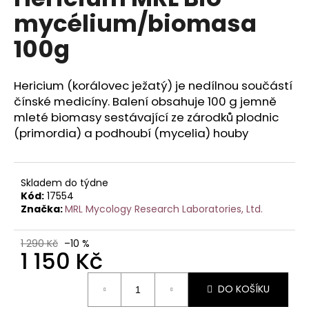
je
a
mycélium/biomasa
0,0
z
j
100g
5
í
hvězdiček.
t
Hericium (korálovec ježatý) je nedílnou součástí
?
čínské medicíny. Balení obsahuje 100 g jemně
mleté biomasy sestávající ze zárodků plodnic
(primordia) a podhoubí (mycelia) houby
HLEDAT
Skladem do týdne
Kód:
17554
Značka:
MRL Mycology Research Laboratories, Ltd.
D
o
1 290 Kč
–10 %
p
1 150 Kč
o
Měrná
r
DO KOŠÍKU
cena:
u