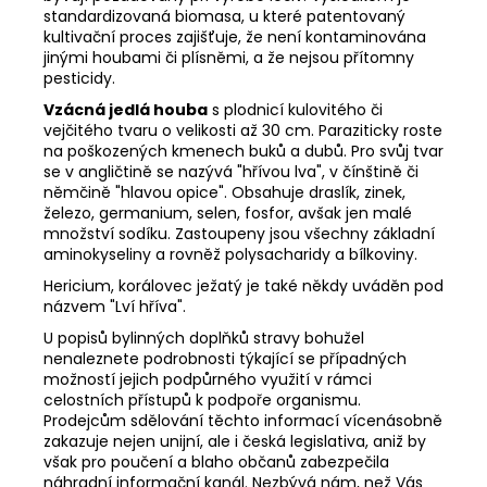
standardizovaná biomasa, u které patentovaný
kultivační proces zajišťuje, že není kontaminována
jinými houbami či plísněmi, a že nejsou přítomny
pesticidy.
Vzácná jedlá houba
s plodnicí kulovitého či
vejčitého tvaru o velikosti až 30 cm. Paraziticky roste
na poškozených kmenech buků a dubů. Pro svůj tvar
se v angličtině se nazývá "hřívou lva", v čínštině či
němčině "hlavou opice". Obsahuje draslík, zinek,
železo, germanium, selen, fosfor, avšak jen malé
množství sodíku. Zastoupeny jsou všechny základní
aminokyseliny a rovněž polysacharidy a bílkoviny.
Hericium, korálovec ježatý je také někdy uváděn pod
názvem "Lví hříva".
U popisů bylinných doplňků stravy bohužel
nenaleznete podrobnosti týkající se případných
možností jejich podpůrného využití v rámci
celostních přístupů k podpoře organismu.
Prodejcům sdělování těchto informací vícenásobně
zakazuje nejen unijní, ale i česká legislativa, aniž by
však pro poučení a blaho občanů zabezpečila
náhradní informační kanál. Nezbývá nám, než Vás