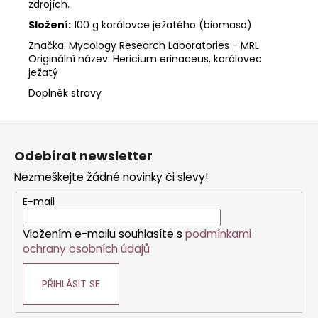
zdrojích.
Složení:
100 g korálovce ježatého (biomasa)
Značka: Mycology Research Laboratories - MRL
Originální název: Hericium erinaceus, korálovec
ježatý
Doplněk stravy
Z
á
Odebírat newsletter
p
Nezmeškejte žádné novinky či slevy!
a
t
E-mail
í
Vložením e-mailu souhlasíte s
podmínkami
ochrany osobních údajů
PŘIHLÁSIT SE