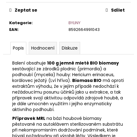
č
u
Zeptat se
Sdílet
j
e
Kategorie
:
BYLINY
m
EAN
:
8592664991043
e
Popis
Hodnocení
Diskuze
Balení obsahuje
100 g jemně mleté BIO biomasy
sestávající ze zárodků plodnic (primordia) a
podhoubí (mycelia) houby: Hericium erinaceus,
korálovec ježatý (Lví hříva).
Biomasa BIO
má oproti
extraktům výhodu, že v jejím případě nedochází k
nežádoucímu posunu účinků jako u extrakce, a tak
přípravek svojí aktivitou odpovídá zdrojové houbě, a
je dále umocněn využitím i jejího enzymaticky
aktivního podhoubí.
Přípravek MRL
na bázi houbové biomasy
pěstované na autoklávem sterilizovaném substrátu
při nekompromisním dodržování podmínek, které
bývají požadovány při výrobě léčiv. Výsledkem je