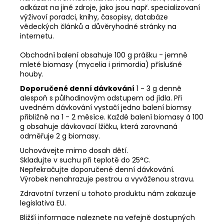
odkázat na jiné zdroje, jako jsou např. specializovaní
výživoví poradci, knihy, časopisy, databáze
vědeckých článků a důvěryhodné stránky na
internetu.
Obchodní balení obsahuje 100 g prášku - jemně
mleté biomasy (mycelia i primordia) příslušné
houby.
Doporučené denní dávkování
1 - 3 g denně
alespoň s půlhodinovým odstupem od jídla. Při
uvedném dávkování vystačí jedno balení biomsy
přibližně na 1 - 2 měsíce. Každé balení biomasy á 100
g obsahuje dávkovací lžičku, která zarovnaná
odměřuje 2 g biomasy.
Uchovávejte mimo dosah dětí.
Skladujte v suchu při teplotě do 25°C.
Nepřekračujte doporučené denní dávkování.
Výrobek nenahrazuje pestrou a vyváženou stravu.
Zdravotní tvrzení u tohoto produktu nám zakazuje
legislativa EU.
Bližší informace naleznete na veřejně dostupných