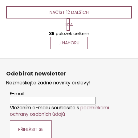
NAČÍST 12 DALŠÍCH
S
1
4
t
O
r
38
položek celkem
v
á
NAHORU
l
n
k
á
o
d
Z
v
a
á
á
c
Odebírat newsletter
n
p
í
í
Nezmeškejte žádné novinky či slevy!
p
a
r
t
E-mail
v
í
k
Vložením e-mailu souhlasíte s
podmínkami
y
ochrany osobních údajů
v
ý
PŘIHLÁSIT SE
p