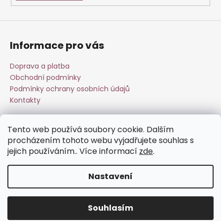
i
s
u
Informace pro vás
Doprava a platba
Obchodní podmínky
Podmínky ochrany osobních údajů
Kontakty
Tento web používá soubory cookie. Dalším
Přijímáme online platby
procházením tohoto webu vyjadřujete souhlas s
jejich používáním.. Více informací
zde
.
Nastavení
Vytvořil Shoptet
Souhlasím
Copyright 2026
Esperit.cz
. Všechna práva vyhrazena.