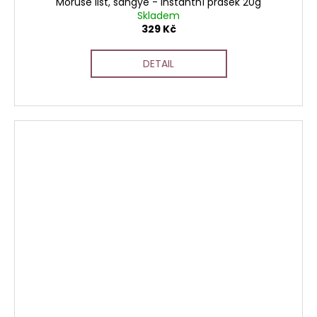
Moruše list, sangye - instantní prášek 20g
Skladem
329 Kč
DETAIL