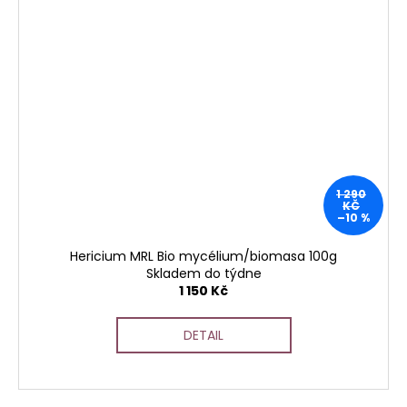
1 290
KČ
–10 %
Hericium MRL Bio mycélium/biomasa 100g
Skladem do týdne
1 150 Kč
DETAIL