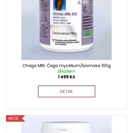
č
u
j
e
m
e
Chaga MRL Čaga mycélium/biomasa 100g
Skladem
1 499 Kč
DETAIL
AKCE