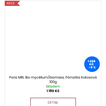
AKCE
1 299
KČ
–8 %
Poria MRL Bio mycélium/biomasa, Pórnatka Kokosová
100g
Skladem
1 190 Kč
DETAIL