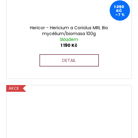
1 290
KČ
–7 %
Hericor - Hericium a Coriolus MRL Bio
mycélium/biomasa 100g
Skladem
1 190 Kč
DETAIL
AKCE