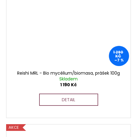
1 290
KČ
–7 %
Reishi MRL - Bio mycélium/biomasa, prášek 100g
Skladem
1 190 Kč
DETAIL
AKCE