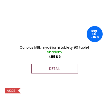
599
KČ
–16 %
Coriolus MRL mycélium/tablety 90 tablet
Skladem
499 Kč
DETAIL
AKCE