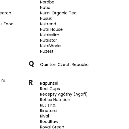
Nordbo
Notia
earch
Numi Organic Tea
Nusuk
s Food
Nutrend
Nutri House
Nutrisslim
Nutristar
NutriWorks
Nuzest
Q
Quinton Czech Republic
R
 Di
Rapunzel
Real Cups
Recepty Agáthy (Agafi)
Reflex Nutrition
REJ s.r.o.
Rinatura
Rival
RoadRaw
Royal Green