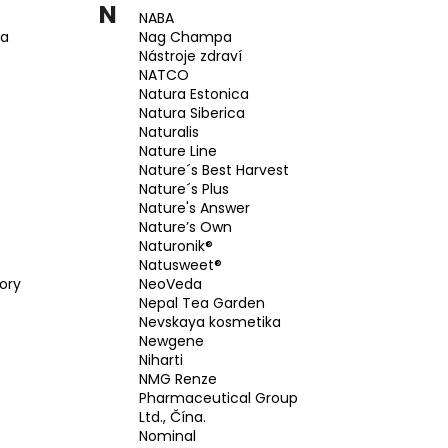
N
NABA
da
Nag Champa
Nástroje zdraví
NATCO
Natura Estonica
Natura Siberica
Naturalis
Nature Line
Nature´s Best Harvest
Nature´s Plus
Nature's Answer
Nature’s Own
Naturonik®
Natusweet®
ory
NeoVeda
Nepal Tea Garden
Nevskaya kosmetika
Newgene
Niharti
NMG Renze
Pharmaceutical Group
Ltd., Čína.
Nominal