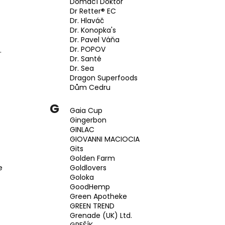
Domácí Doktor
Dr Retter® EC
Dr. Hlaváč
Dr. Konopka's
Dr. Pavel Váňa
Dr. POPOV
.
Dr. Santé
Dr. Sea
Dragon Superfoods
Dům Cedru
G
Gaia Cup
Gingerbon
GINLAC
GIOVANNI MACIOCIA
Gits
Golden Farm
e
Goldlovers
Goloka
GoodHemp
Green Apotheke
GREEN TREND
Grenade (UK) Ltd.