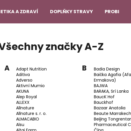
ETIKA A ZDRAVÍ
DOPLŇKY STRAVY
PROBLEMA
Co potřebujete najít?
Všechny značky A-Z
HLEDAT
A
B
Adapt Nutrition
Badia Design
Aditiva
Baička Agafia (Af
Doporučujeme
Adverso
Ermakova)
Aktivní Mumio
BAJWA
AKUNA
BARAKA, Srí Lanka
Alep Royal
BaucK Hof
ALLEXX
Bauckhof
Allnature
Bazaar Anatolia
Allnature s. r. o.
Beaute Marrakec
ALMACABIO
Beijing Tongrenta
Alsu
Pharmaceutical Co
Altaj Farm
Čína.