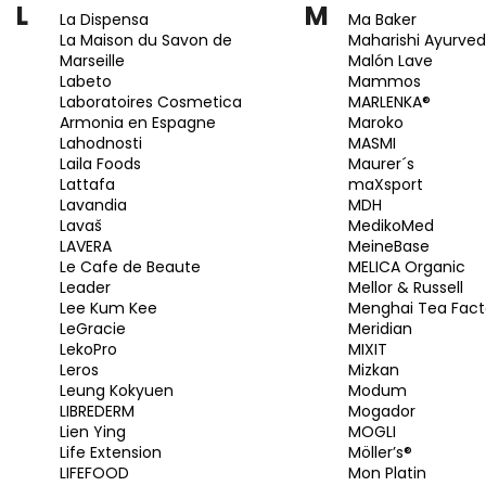
L
M
La Dispensa
Ma Baker
La Maison du Savon de
Maharishi Ayurve
Marseille
Malón Lave
Labeto
Mammos
Laboratoires Cosmetica
MARLENKA®
Armonia en Espagne
Maroko
Lahodnosti
MASMI
Laila Foods
Maurer´s
Lattafa
maXsport
Lavandia
MDH
Lavaš
MedikoMed
LAVERA
MeineBase
Le Cafe de Beaute
MELICA Organic
Leader
Mellor & Russell
Lee Kum Kee
Menghai Tea Fact
LeGracie
Meridian
LekoPro
MIXIT
Leros
Mizkan
Leung Kokyuen
Modum
LIBREDERM
Mogador
Lien Ying
MOGLI
Life Extension
Möller’s®
LIFEFOOD
Mon Platin