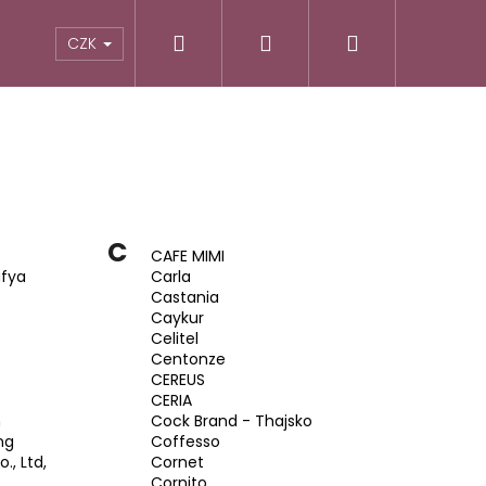
Hledat
Přihlášení
Nákupní
TIKY
ALTERNATIVNÍ RECEPTURY
POTRAVINY
CZK
košík
C
CAFE MIMI
afya
Carla
Castania
Caykur
Celitel
Centonze
CEREUS
CERIA
h
Cock Brand - Thajsko
ng
Coffesso
., Ltd,
Cornet
Cornito