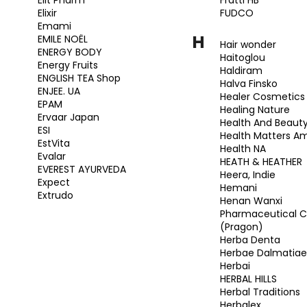
Elit Pharm
Fratti HB
Elixir
FUDCO
Emami
H
EMILE NOËL
Hair wonder
ENERGY BODY
Haitoglou
Energy Fruits
Haldiram
ENGLISH TEA Shop
Halva Finsko
ENJEE. UA
Healer Cosmetics
EPAM
Healing Nature
Ervaar Japan
Health And Beaut
ESI
Health Matters A
EstVita
Health NA
Evalar
HEATH & HEATHER
EVEREST AYURVEDA
Heera, Indie
Expect
Hemani
Extrudo
Henan Wanxi
Pharmaceutical C
(Pragon)
Herba Denta
Herbae Dalmatiae
Herbai
HERBAL HILLS
Herbal Traditions
Herbalex