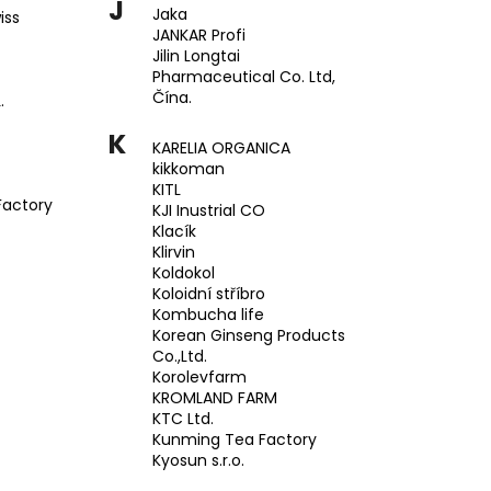
J
Jaka
iss
JANKAR Profi
Jilin Longtai
Pharmaceutical Co. Ltd,
Čína.
.
K
KARELIA ORGANICA
kikkoman
KITL
Factory
KJI Inustrial CO
Klacík
Klirvin
Koldokol
Koloidní stříbro
Kombucha life
Korean Ginseng Products
Co.,Ltd.
Korolevfarm
KROMLAND FARM
KTC Ltd.
Kunming Tea Factory
Kyosun s.r.o.