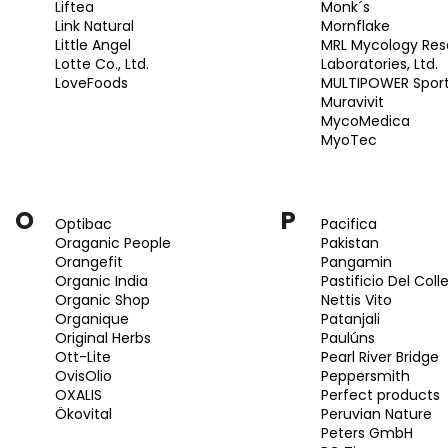
Liftea
Monk´s
Link Natural
Mornflake
Little Angel
MRL Mycology Res
Lotte Co., Ltd.
Laboratories, Ltd.
LoveFoods
MULTIPOWER Sport
Muravivit
MycoMedica
MyoTec
O
P
Optibac
Pacifica
Oraganic People
Pakistan
Orangefit
Pangamin
Organic India
Pastificio Del Colle
Organic Shop
Nettis Vito
Organique
Patanjali
Original Herbs
Paulúns
Ott-Lite
Pearl River Bridge
OvisOlio
Peppersmith
OXALIS
Perfect products
Ökovital
Peruvian Nature
Peters GmbH