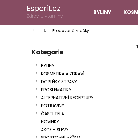
K
Přejít
Esperit.cz
na
o
BYLINY
KOSM
obsah
Zpět
Zpět
Zdraví a vitamíny
š
do
do
í
Domů
Prodávané značky
k
obchodu
obchodu
P
o
Kategorie
Přeskočit
s
kategorie
t
BYLINY
r
KOSMETIKA A ZDRAVÍ
a
DOPLŇKY STRAVY
n
PROBLEMATIKY
n
ALTERNATIVNÍ RECEPTURY
í
POTRAVINY
p
ČÁSTI TĚLA
a
NOVINKY
n
AKCE - SLEVY
e
SPORTOVNÍ VÝŽIVA