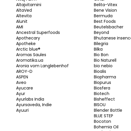
Altajvitamini
Belita-Vitex
AltaVed
Bene Vision
Altevita
Bermuda
Alunit
Best Foods
AMI
Beutelsbacher
Ancestral Superfoods
Beyond
Apothecary
Bhutanese insenc
Apotheke
Bilegria
Arctic blue®
Bilka
Aromas Saules
Bio Bon
Aromatika.ua
Bio Naturell
Aronia vom Langlebenhof
bio nebio
AROY-D
Bioalis
ASPEN
Biopharma
Aveo
Biopurus
Ayucare
Biosfera
Ayur
Biotech
Ayurlabs India
Bisheffect
Ayursaveda, Indie
BISOU
Ayuuri
Blender Bottle
BLUE STEP
Bocoton
Bohemia Oil