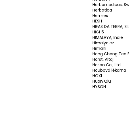
Herbamedicus, Sw
Herbatica
Hermes
HESH
HIFAS DA TERRA, S.L
HIGH5
HIMALAYA, Indie
Himalyo.cz
Himani
Hong Cheng Tea 
Horst, Altaj
Hosan Co., Ltd
Houbová lékarna
HOXI
Huan Qiu
HYSON