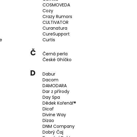
COSMOVEDA
Cozy
Crazy Rumors
CULTIVATOR
Curanatura
CureSupport
e
Curtis
Č
Černá perla
České Ghíčko
D
Dabur
Dacom
DAMODARA
Dar z přírody
Day Spa
Dědek Kořenář®
Dicaf
Divine Way
Dizao
DNM Company
Dobrý Čaj