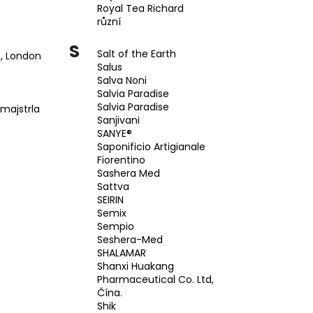
Royal Tea Richard
různí
S
Salt of the Earth
, London
Salus
Salva Noni
Salvia Paradise
Salvia Paradise
majstrla
Sanjivani
SANYE®
Saponificio Artigianale
Fiorentino
Sashera Med
Sattva
SEIRIN
Semix
Sempio
Seshera-Med
SHALAMAR
Shanxi Huakang
Pharmaceutical Co. Ltd,
Čína.
Shik