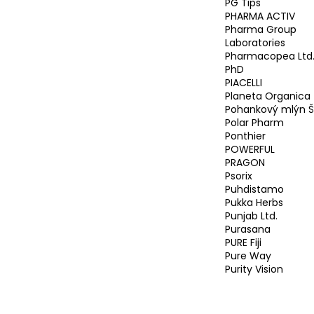
PG Tips
PHARMA ACTIV
Pharma Group
Laboratories
Pharmacopea Ltd.
PhD
PIACELLI
Planeta Organica
Pohankový mlýn Š
Polar Pharm
Ponthier
POWERFUL
PRAGON
Psorix
Puhdistamo
Pukka Herbs
Punjab Ltd.
Purasana
PURE Fiji
Pure Way
Purity Vision