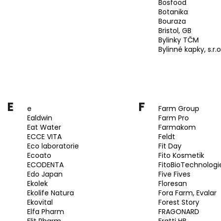
Bosfood
Botanika
Bouraza
Bristol, GB
Bylinky TČM
Bylinné kapky, s.r.o
E
F
e
Farm Group
Ealdwin
Farm Pro
Eat Water
Farmakom
ECCE VITA
Feldt
Eco laboratorie
Fit Day
Ecoato
Fito Kosmetik
ECODENTA
FitoBioTechnologi
Edo Japan
Five Fives
Ekolek
Floresan
Ekolife Natura
Fora Farm, Evalar
Ekovital
Forest Story
Elfa Pharm
FRAGONARD