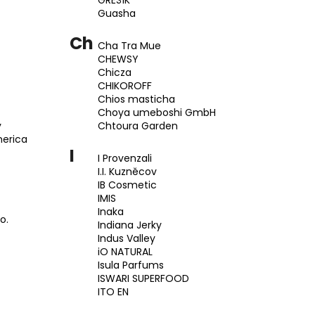
GREŠÍK
Guasha
Ch
Cha Tra Mue
CHEWSY
Chicza
CHIKOROFF
Chios masticha
Choya umeboshi GmbH
y
Chtoura Garden
merica
I
I Provenzali
I.I. Kuzněcov
IB Cosmetic
IMIS
Inaka
o.
Indiana Jerky
Indus Valley
iO NATURAL
Isula Parfums
ISWARI SUPERFOOD
ITO EN