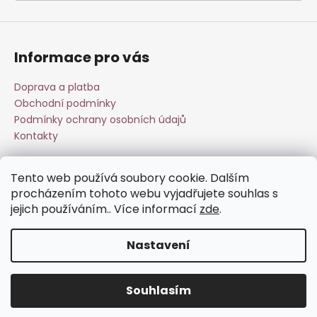
a
j
í
Informace pro vás
t
?
Doprava a platba
Obchodní podmínky
Podmínky ochrany osobních údajů
Kontakty
HLEDAT
Tento web používá soubory cookie. Dalším
Přijímáme online platby
procházením tohoto webu vyjadřujete souhlas s
jejich používáním.. Více informací
zde
.
D
o
Nastavení
p
o
Vytvořil Shoptet
r
Souhlasím
Copyright 2026
Esperit.cz
. Všechna práva vyhrazena.
u