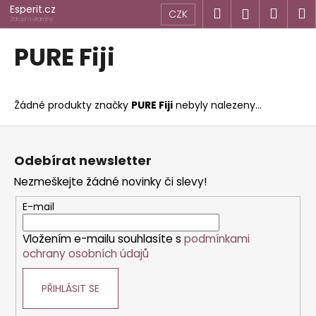
K
Přejít
Esperit.cz
Hledat
Náku
M
Přihlášen
CZK
na
o
Zdraví a vitamíny
obsah
Zpět
Zpět
košík
š
PURE Fiji
í
C
k
o
Žádné produkty značky
PURE Fiji
nebyly nalezeny...
p
o
Z
t
á
Odebírat newsletter
ř
p
Nezmeškejte žádné novinky či slevy!
e
a
b
t
E-mail
u
í
j
Vložením e-mailu souhlasíte s
podmínkami
ochrany osobních údajů
e
t
PŘIHLÁSIT SE
e
n