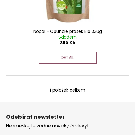
t
u
a
ů
k
j
t
í
ů
t
Nopal - Opuncie prášek Bio 330g
?
Skladem
380 Kč
DETAIL
HLEDAT
1
položek celkem
O
D
v
o
Z
l
p
á
á
o
Odebírat newsletter
d
p
r
a
Nezmeškejte žádné novinky či slevy!
a
u
c