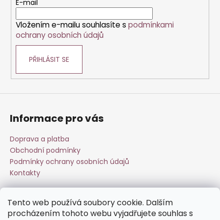
č
t
E-mail
í
u
í
p
j
Vložením e-mailu souhlasíte s
podmínkami
r
e
ochrany osobních údajů
v
m
k
e
PŘIHLÁSIT SE
y
v
ý
p
i
s
Informace pro vás
u
Doprava a platba
Obchodní podmínky
Podmínky ochrany osobních údajů
Kontakty
Tento web používá soubory cookie. Dalším
Přijímáme online platby
procházením tohoto webu vyjadřujete souhlas s