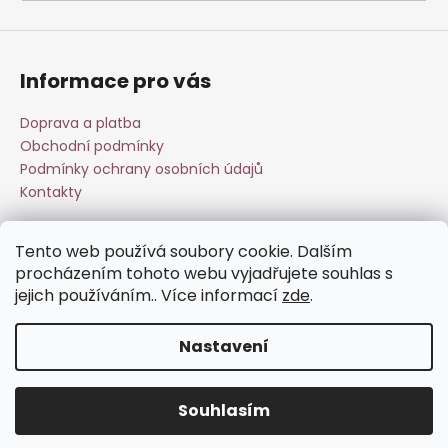
a
j
í
Informace pro vás
t
?
Doprava a platba
Obchodní podmínky
Podmínky ochrany osobních údajů
Kontakty
HLEDAT
Tento web používá soubory cookie. Dalším
Přijímáme online platby
procházením tohoto webu vyjadřujete souhlas s
jejich používáním.. Více informací
zde
.
D
o
Nastavení
p
o
Vytvořil Shoptet
r
Souhlasím
Copyright 2026
Esperit.cz
. Všechna práva vyhrazena.
u