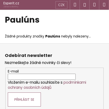
K
Přejít
Esperit.cz
Hledat
Náku
M
Přihlášen
CZK
na
o
Zdraví a vitamíny
obsah
Zpět
Zpět
košík
š
Paulúns
í
C
k
o
Žádné produkty značky
Paulúns
nebyly nalezeny...
p
o
Z
t
á
Odebírat newsletter
ř
p
Nezmeškejte žádné novinky či slevy!
e
a
b
t
E-mail
u
í
j
Vložením e-mailu souhlasíte s
podmínkami
ochrany osobních údajů
e
t
PŘIHLÁSIT SE
e
n