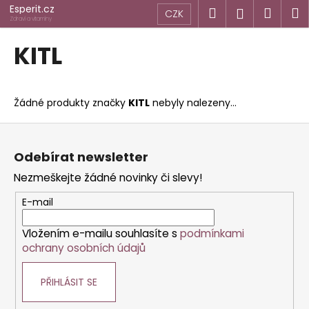
K
Přejít
Esperit.cz
Hledat
Náku
M
Přihlášen
CZK
na
o
Zdraví a vitamíny
obsah
Zpět
Zpět
košík
š
KITL
í
C
k
o
Žádné produkty značky
KITL
nebyly nalezeny...
p
o
Z
t
á
Odebírat newsletter
ř
p
Nezmeškejte žádné novinky či slevy!
e
a
b
t
E-mail
u
í
j
Vložením e-mailu souhlasíte s
podmínkami
ochrany osobních údajů
e
t
PŘIHLÁSIT SE
e
n