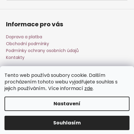
a
j
í
Informace pro vás
t
?
Doprava a platba
Obchodní podmínky
Podmínky ochrany osobních údajů
Kontakty
HLEDAT
Tento web používá soubory cookie. Dalším
Přijímáme online platby
procházením tohoto webu vyjadřujete souhlas s
jejich používáním.. Více informací
zde
.
D
o
Nastavení
p
o
Vytvořil Shoptet
r
Souhlasím
Copyright 2026
Esperit.cz
. Všechna práva vyhrazena.
u