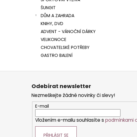
l
ŠUNGIT
DŮM A ZAHRADA
KNIHY, DVD
ADVENT - VÁNOČNÍ DÁRKY
VELIKONOCE
CHOVATELSKÉ POTŘEBY
GASTRO BALENÍ
Z
á
Odebírat newsletter
p
Nezmeškejte žádné novinky či slevy!
a
t
E-mail
í
Vložením e-mailu souhlasíte s
podmínkami o
PŘIHLÁSIT SE