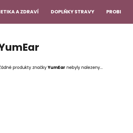
ETIKA A ZDRAVÍ
DOPLŇKY STRAVY
PROBLEMA
Co potřebujete najít?
YumEar
HLEDAT
Žádné produkty značky
YumEar
nebyly nalezeny...
Doporučujeme