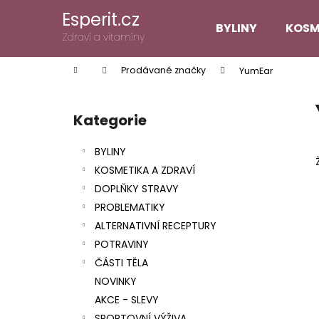
K
Přejít
Esperit.cz
na
o
BYLINY
KOSM
obsah
Zpět
Zpět
Zdraví a vitamíny
š
do
do
í
Domů
Prodávané značky
YumEar
k
obchodu
obchodu
P
o
Kategorie
Přeskočit
s
kategorie
t
BYLINY
r
KOSMETIKA A ZDRAVÍ
a
DOPLŇKY STRAVY
n
PROBLEMATIKY
n
ALTERNATIVNÍ RECEPTURY
í
POTRAVINY
p
ČÁSTI TĚLA
a
NOVINKY
n
AKCE - SLEVY
e
SPORTOVNÍ VÝŽIVA