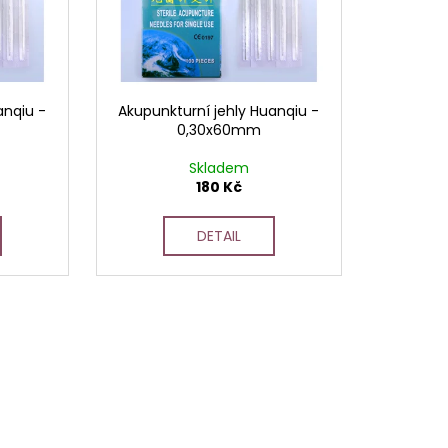
anqiu -
Akupunkturní jehly Huanqiu -
0,30x60mm
Skladem
180 Kč
DETAIL