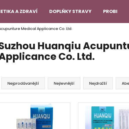
ETIKA A ZDRAVÍ
DOPLŇKY STRAVY
PROBLEMA
cupunture Medical Applicance Co. Ltd.
Co potřebujete najít?
Suzhou Huanqiu Acupunt
Applicance Co. Ltd.
HLEDAT
Ř
Doporučujeme
a
Nejprodávanější
Nejlevnější
Nejdražší
Ab
z
e
V
n
ý
í
p
p
i