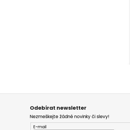
Z
á
Odebírat newsletter
p
Nezmeškejte žádné novinky či slevy!
a
t
E-mail