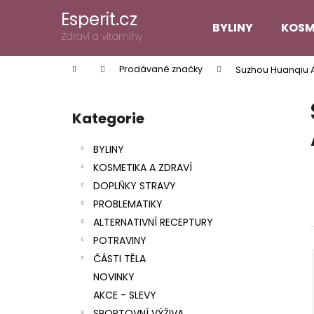
K
Přejít
Esperit.cz
na
o
BYLINY
KOSM
obsah
Zpět
Zpět
Zdraví a vitamíny
š
do
do
í
Domů
Prodávané značky
Suzhou Huanqiu A
k
obchodu
obchodu
P
o
Kategorie
Přeskočit
s
kategorie
t
BYLINY
r
KOSMETIKA A ZDRAVÍ
a
DOPLŇKY STRAVY
n
PROBLEMATIKY
n
ALTERNATIVNÍ RECEPTURY
í
POTRAVINY
p
ČÁSTI TĚLA
a
NOVINKY
n
AKCE - SLEVY
e
SPORTOVNÍ VÝŽIVA