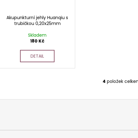
Akupunkturní jehly Huanqiu s
trubičkou 0,20x25mm
Skladem
180 Kč
DETAIL
4
položek celke
O
v
l
á
d
a
c
í