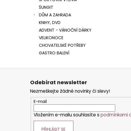
l
ŠUNGIT
DŮM A ZAHRADA
KNIHY, DVD
ADVENT - VÁNOČNÍ DÁRKY
VELIKONOCE
CHOVATELSKÉ POTŘEBY
GASTRO BALENÍ
Z
á
Odebírat newsletter
p
Nezmeškejte žádné novinky či slevy!
a
t
E-mail
í
Vložením e-mailu souhlasíte s
podmínkami o
PŘIHLÁSIT SE