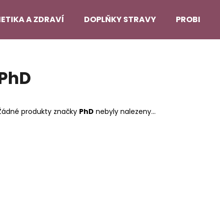
ETIKA A ZDRAVÍ
DOPLŇKY STRAVY
PROBLEMA
Co potřebujete najít?
PhD
HLEDAT
Žádné produkty značky
PhD
nebyly nalezeny...
Doporučujeme