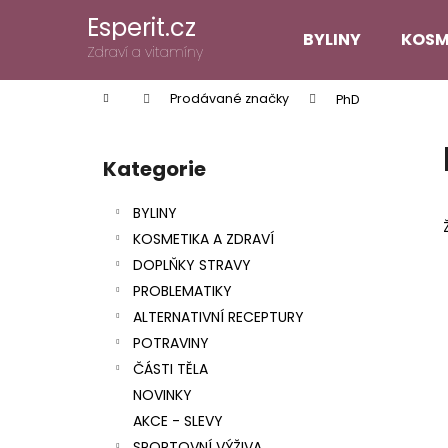
K
Přejít
Esperit.cz
na
o
BYLINY
KOSM
obsah
Zpět
Zpět
Zdraví a vitamíny
š
do
do
í
Domů
Prodávané značky
PhD
k
obchodu
obchodu
P
o
Kategorie
Přeskočit
s
kategorie
t
BYLINY
r
KOSMETIKA A ZDRAVÍ
a
DOPLŇKY STRAVY
n
PROBLEMATIKY
n
ALTERNATIVNÍ RECEPTURY
í
POTRAVINY
p
ČÁSTI TĚLA
a
NOVINKY
n
AKCE - SLEVY
e
SPORTOVNÍ VÝŽIVA