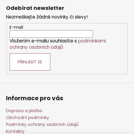
á
á
Odebírat newsletter
d
p
a
Nezmeškejte žádné novinky či slevy!
a
c
t
E-mail
í
í
p
Vložením e-mailu souhlasíte s
podmínkami
r
ochrany osobních údajů
v
k
PŘIHLÁSIT SE
y
v
ý
p
i
s
Informace pro vás
u
Doprava a platba
Obchodní podmínky
Podmínky ochrany osobních údajů
Kontakty