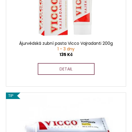
č
u
j
e
m
e
Ájurvédská zubní pasta Vicco Vajradanti 200g
1 - 3 dny
135 Kč
DETAIL
TIP