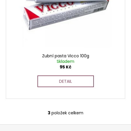
Zubní pasta Vicco 100g
Skladem
95 Kč
DETAIL
3
položek celkem
O
v
Z
l