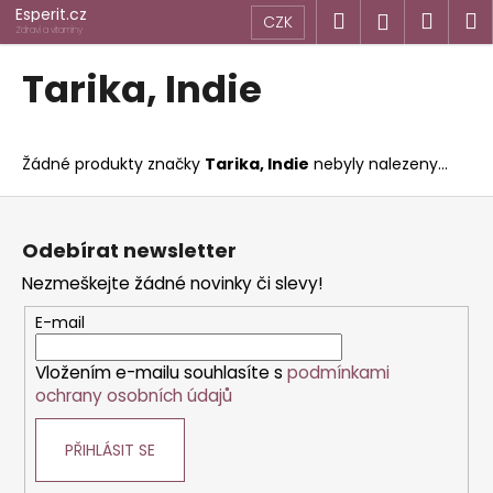
K
Přejít
Esperit.cz
Hledat
Náku
M
Přihlášen
CZK
na
o
Zdraví a vitamíny
obsah
Zpět
Zpět
košík
š
Tarika, Indie
í
C
k
o
Žádné produkty značky
Tarika, Indie
nebyly nalezeny...
p
o
Z
t
á
Odebírat newsletter
ř
p
Nezmeškejte žádné novinky či slevy!
e
a
b
t
E-mail
u
í
j
Vložením e-mailu souhlasíte s
podmínkami
ochrany osobních údajů
e
t
PŘIHLÁSIT SE
e
n