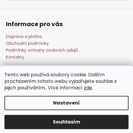
a
j
í
Informace pro vás
t
?
Doprava a platba
Obchodní podmínky
Podmínky ochrany osobních údajů
Kontakty
HLEDAT
Tento web používá soubory cookie. Dalším
Přijímáme online platby
procházením tohoto webu vyjadřujete souhlas s
jejich používáním.. Více informací
zde
.
D
o
Nastavení
p
o
Vytvořil Shoptet
r
Souhlasím
Copyright 2026
Esperit.cz
. Všechna práva vyhrazena.
u