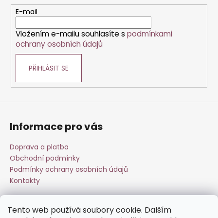
č
c
t
u
E-mail
í
j
í
p
e
Vložením e-mailu souhlasíte s
podmínkami
r
m
ochrany osobních údajů
v
e
k
PŘIHLÁSIT SE
y
v
ý
p
i
s
Informace pro vás
u
Doprava a platba
Obchodní podmínky
Podmínky ochrany osobních údajů
Kontakty
Tento web používá soubory cookie. Dalším
Přijímáme online platby