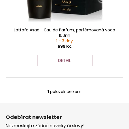
t
u
a
ů
k
j
t
í
ů
t
Lattafa Asad – Eau de Parfum, parfémovaná voda
?
100ml
1 - 3 dny
599 Kč
DETAIL
HLEDAT
D
1
položek celkem
O
o
v
p
Z
l
o
á
á
r
Odebírat newsletter
d
p
u
a
Nezmeškejte žádné novinky či slevy!
a