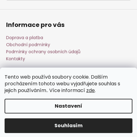
a
j
í
Informace pro vás
t
?
Doprava a platba
Obchodní podmínky
Podmínky ochrany osobních údajů
Kontakty
HLEDAT
Tento web používá soubory cookie. Dalším
Přijímáme online platby
procházením tohoto webu vyjadřujete souhlas s
jejich používáním.. Více informací
zde
.
D
o
Nastavení
p
o
Vytvořil Shoptet
r
Souhlasím
Copyright 2026
Esperit.cz
. Všechna práva vyhrazena.
u