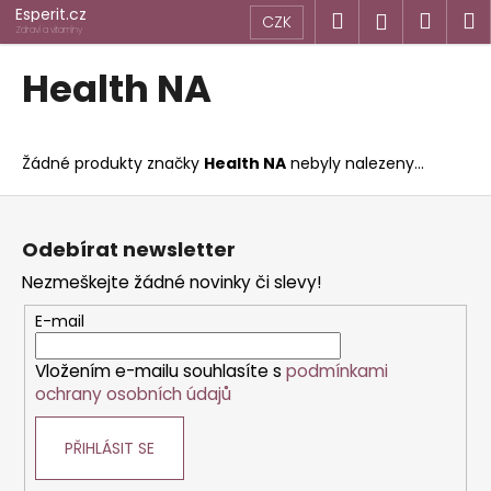
K
Přejít
Esperit.cz
Hledat
Náku
M
Přihlášen
CZK
na
o
Zdraví a vitamíny
obsah
Zpět
Zpět
košík
š
Health NA
í
C
k
o
Žádné produkty značky
Health NA
nebyly nalezeny...
p
o
Z
t
á
Odebírat newsletter
ř
p
Nezmeškejte žádné novinky či slevy!
e
a
b
t
E-mail
u
í
j
Vložením e-mailu souhlasíte s
podmínkami
ochrany osobních údajů
e
t
PŘIHLÁSIT SE
e
n