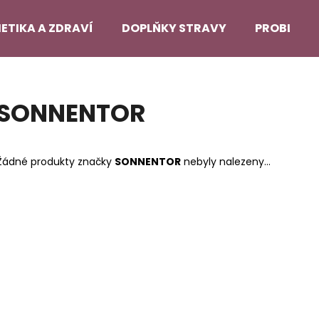
ETIKA A ZDRAVÍ
DOPLŇKY STRAVY
PROBLEMA
Co potřebujete najít?
SONNENTOR
HLEDAT
Žádné produkty značky
SONNENTOR
nebyly nalezeny...
Doporučujeme