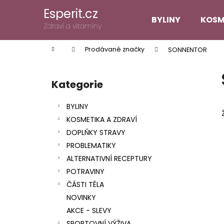
K
Přejít
Esperit.cz
na
o
BYLINY
KOSM
obsah
Zpět
Zpět
Zdraví a vitamíny
š
do
do
í
Domů
Prodávané značky
SONNENTOR
k
obchodu
obchodu
P
o
Kategorie
Přeskočit
s
kategorie
t
BYLINY
r
KOSMETIKA A ZDRAVÍ
a
DOPLŇKY STRAVY
n
PROBLEMATIKY
n
ALTERNATIVNÍ RECEPTURY
í
POTRAVINY
p
ČÁSTI TĚLA
a
NOVINKY
n
AKCE - SLEVY
e
SPORTOVNÍ VÝŽIVA