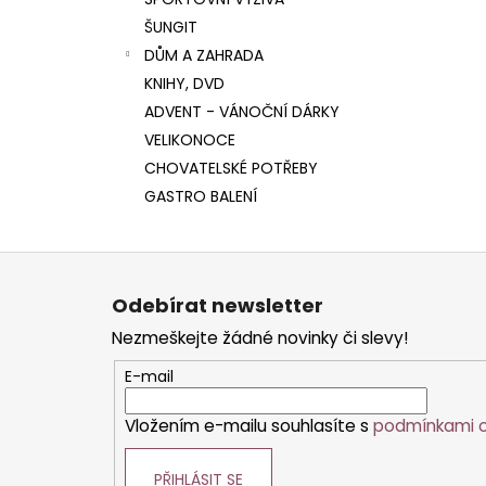
l
ŠUNGIT
DŮM A ZAHRADA
KNIHY, DVD
ADVENT - VÁNOČNÍ DÁRKY
VELIKONOCE
CHOVATELSKÉ POTŘEBY
GASTRO BALENÍ
Z
á
Odebírat newsletter
p
Nezmeškejte žádné novinky či slevy!
a
t
E-mail
í
Vložením e-mailu souhlasíte s
podmínkami o
PŘIHLÁSIT SE