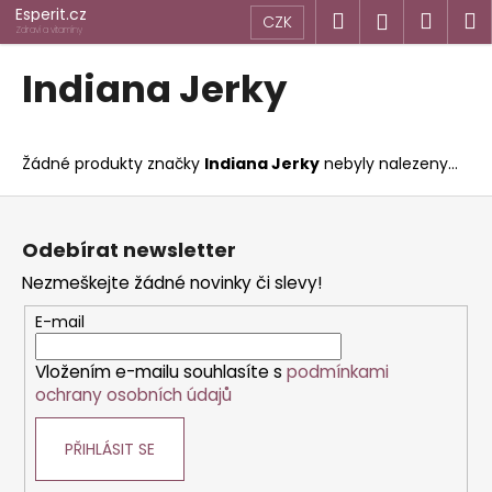
K
Přejít
Esperit.cz
Hledat
Náku
M
Přihlášen
CZK
na
o
Zdraví a vitamíny
obsah
Zpět
Zpět
košík
š
Indiana Jerky
í
C
k
o
Žádné produkty značky
Indiana Jerky
nebyly nalezeny...
p
o
Z
t
á
Odebírat newsletter
ř
p
Nezmeškejte žádné novinky či slevy!
e
a
b
t
E-mail
u
í
j
Vložením e-mailu souhlasíte s
podmínkami
ochrany osobních údajů
e
t
PŘIHLÁSIT SE
e
n