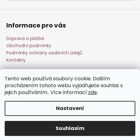
a
j
í
Informace pro vás
t
?
Doprava a platba
Obchodní podmínky
Podmínky ochrany osobních údajů
Kontakty
HLEDAT
Tento web používá soubory cookie. Dalším
Přijímáme online platby
procházením tohoto webu vyjadřujete souhlas s
jejich používáním.. Více informací
zde
.
D
o
Nastavení
p
o
Vytvořil Shoptet
r
Souhlasím
Copyright 2026
Esperit.cz
. Všechna práva vyhrazena.
u