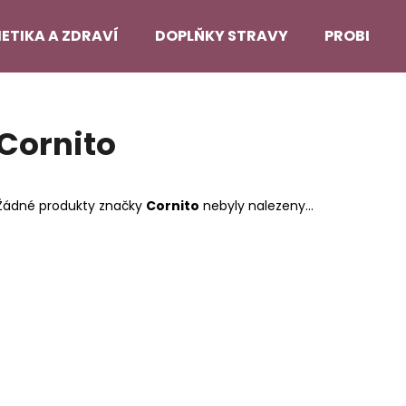
ETIKA A ZDRAVÍ
DOPLŇKY STRAVY
PROBLEMA
Co potřebujete najít?
Cornito
HLEDAT
Žádné produkty značky
Cornito
nebyly nalezeny...
Doporučujeme