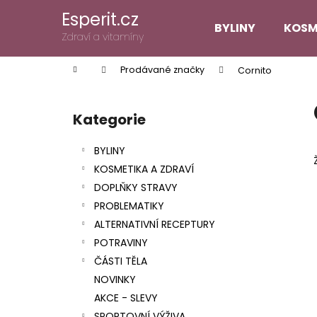
K
Přejít
Esperit.cz
na
o
BYLINY
KOSM
obsah
Zpět
Zpět
Zdraví a vitamíny
š
do
do
í
Domů
Prodávané značky
Cornito
k
obchodu
obchodu
P
o
Kategorie
Přeskočit
s
kategorie
t
BYLINY
r
KOSMETIKA A ZDRAVÍ
a
DOPLŇKY STRAVY
n
PROBLEMATIKY
n
ALTERNATIVNÍ RECEPTURY
í
POTRAVINY
p
ČÁSTI TĚLA
a
NOVINKY
n
AKCE - SLEVY
e
SPORTOVNÍ VÝŽIVA