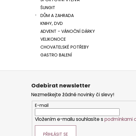
l
ŠUNGIT
DŮM A ZAHRADA
KNIHY, DVD
ADVENT - VÁNOČNÍ DÁRKY
VELIKONOCE
CHOVATELSKÉ POTŘEBY
GASTRO BALENÍ
Z
á
Odebírat newsletter
p
Nezmeškejte žádné novinky či slevy!
a
t
E-mail
í
Vložením e-mailu souhlasíte s
podmínkami o
PŘIHLÁSIT SE