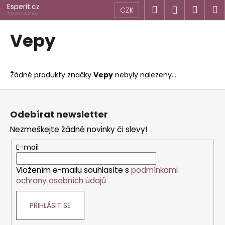
K
Přejít
Esperit.cz
Hledat
Náku
M
Přihlášen
CZK
na
o
Zdraví a vitamíny
obsah
Zpět
Zpět
košík
š
Vepy
í
C
k
o
Žádné produkty značky
Vepy
nebyly nalezeny...
p
o
Z
t
á
Odebírat newsletter
ř
p
Nezmeškejte žádné novinky či slevy!
e
a
b
t
E-mail
u
í
j
Vložením e-mailu souhlasíte s
podmínkami
ochrany osobních údajů
e
t
PŘIHLÁSIT SE
e
n