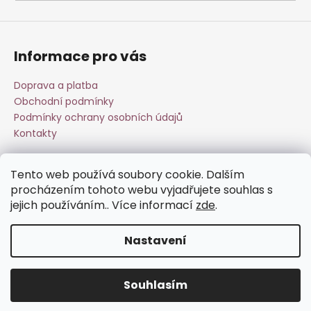
a
j
í
Informace pro vás
t
?
Doprava a platba
Obchodní podmínky
Podmínky ochrany osobních údajů
Kontakty
HLEDAT
Tento web používá soubory cookie. Dalším
Přijímáme online platby
procházením tohoto webu vyjadřujete souhlas s
jejich používáním.. Více informací
zde
.
D
o
Nastavení
p
o
Vytvořil Shoptet
r
Souhlasím
Copyright 2026
Esperit.cz
. Všechna práva vyhrazena.
u