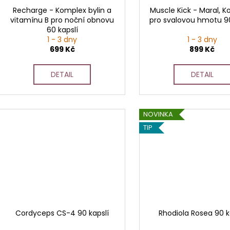
Recharge - Komplex bylin a
Muscle Kick - Maral, K
vitamínu B pro noční obnovu
pro svalovou hmotu 90
60 kapslí
1 - 3 dny
1 - 3 dny
699 Kč
899 Kč
DETAIL
DETAIL
NOVINKA
TIP
Cordyceps CS-4 90 kapslí
Rhodiola Rosea 90 k