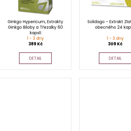
d
r
u
o
k
d
Ginkgo Hypericum, Extrakty
Solidago - Extrakt Zl
t
Ginkgo Biloby a Třezalky 60
obecného 24 kaps
u
kapslí
ů
k
1 - 3 dny
1 - 3 dny
t
389 Kč
309 Kč
ů
DETAIL
DETAIL