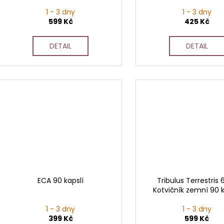
1 - 3 dny
1 - 3 dny
599 Kč
425 Kč
DETAIL
DETAIL
ECA 90 kapslí
Tribulus Terrestris 
Kotvičník zemní 90 k
1 - 3 dny
1 - 3 dny
399 Kč
599 Kč