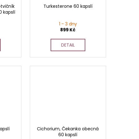
otvičník
Turkesterone 60 kapslí
 kapslí
1 - 3 dny
899 Kč
DETAIL
apslí
Cichorium, Čekanka obecná
60 kapslí