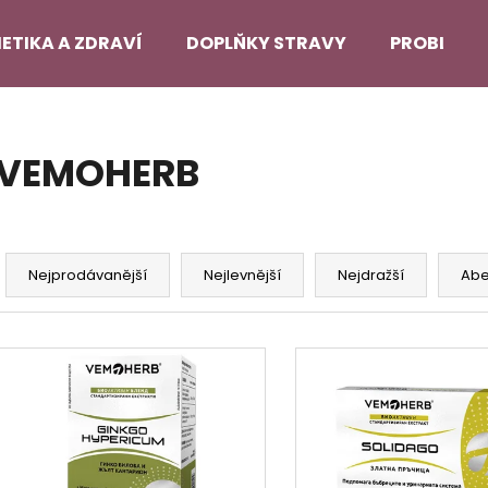
ETIKA A ZDRAVÍ
DOPLŇKY STRAVY
PROBLEMA
Co potřebujete najít?
VEMOHERB
HLEDAT
Ř
a
Nejprodávanější
Nejlevnější
Nejdražší
Ab
Doporučujeme
z
e
V
n
ý
í
p
p
i
r
s
o
p