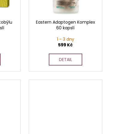
atobýlu
Eastern Adaptogen Komplex
lí
60 kapslí
1 - 3 dny
599 Kč
DETAIL