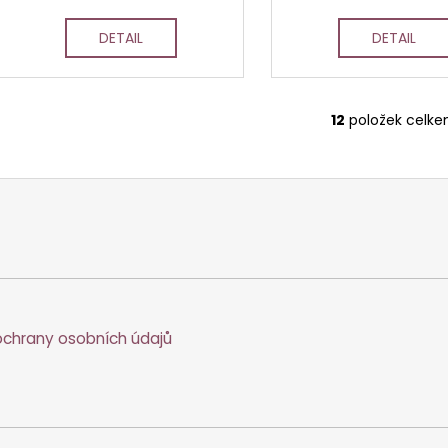
DETAIL
DETAIL
12
položek celk
O
v
l
á
d
a
c
í
p
r
chrany osobních údajů
v
k
y
v
ý