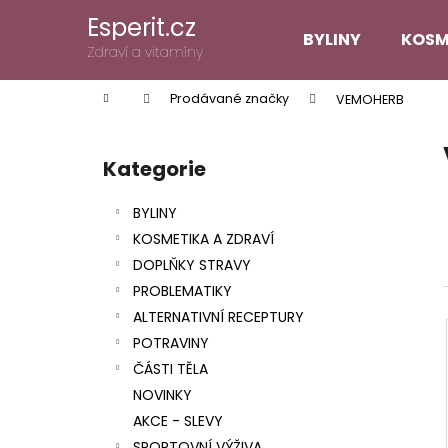
K
Přejít
Esperit.cz
na
o
BYLINY
KOSM
obsah
Zpět
Zpět
Zdraví a vitamíny
š
do
do
í
Domů
Prodávané značky
VEMOHERB
k
obchodu
obchodu
P
o
Kategorie
Přeskočit
s
kategorie
t
BYLINY
r
KOSMETIKA A ZDRAVÍ
a
DOPLŇKY STRAVY
n
PROBLEMATIKY
n
ALTERNATIVNÍ RECEPTURY
í
POTRAVINY
p
ČÁSTI TĚLA
a
NOVINKY
n
AKCE - SLEVY
e
SPORTOVNÍ VÝŽIVA