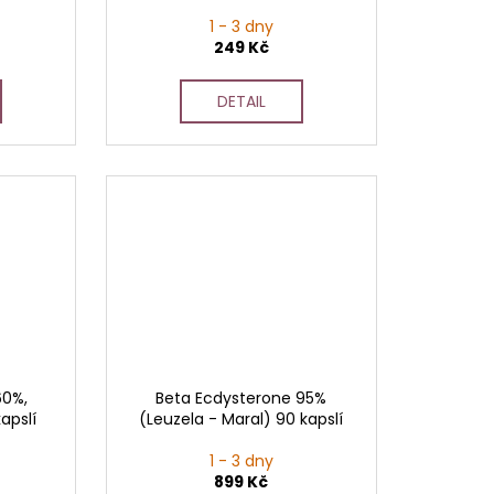
1 - 3 dny
249 Kč
DETAIL
60%,
Beta Ecdysterone 95%
apslí
(Leuzela - Maral) 90 kapslí
1 - 3 dny
899 Kč