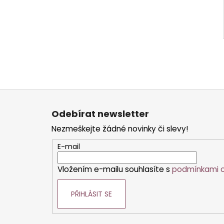
Z
á
Odebírat newsletter
p
Nezmeškejte žádné novinky či slevy!
a
t
E-mail
í
Vložením e-mailu souhlasíte s
podmínkami o
PŘIHLÁSIT SE