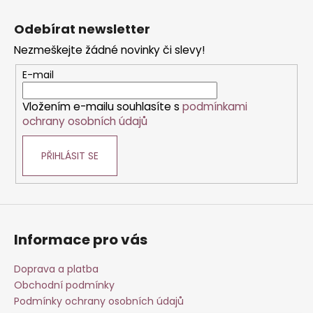
Z
č
l
u
á
á
Odebírat newsletter
j
d
p
e
a
Nezmeškejte žádné novinky či slevy!
a
m
c
t
E-mail
e
í
í
p
Vložením e-mailu souhlasíte s
podmínkami
r
ochrany osobních údajů
v
k
PŘIHLÁSIT SE
y
v
ý
p
i
s
Informace pro vás
u
Doprava a platba
Obchodní podmínky
Podmínky ochrany osobních údajů