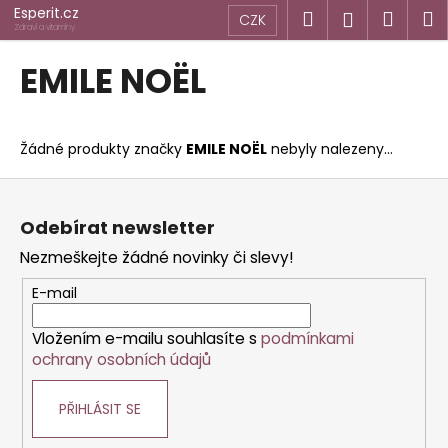
K
Přejít
Esperit.cz
Hledat
Náku
M
Přihlášen
CZK
na
o
Zdraví a vitamíny
obsah
Zpět
Zpět
košík
š
EMILE NOËL
í
C
k
o
Žádné produkty značky
EMILE NOËL
nebyly nalezeny...
p
o
Z
t
á
Odebírat newsletter
ř
p
Nezmeškejte žádné novinky či slevy!
e
a
b
t
E-mail
u
í
j
Vložením e-mailu souhlasíte s
podmínkami
ochrany osobních údajů
e
t
PŘIHLÁSIT SE
e
n