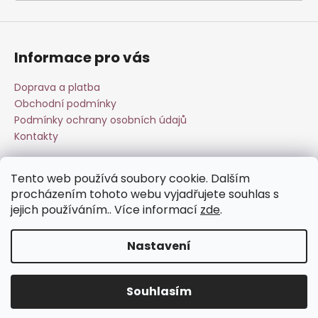
a
j
í
Informace pro vás
t
?
Doprava a platba
Obchodní podmínky
Podmínky ochrany osobních údajů
Kontakty
HLEDAT
Tento web používá soubory cookie. Dalším
Přijímáme online platby
procházením tohoto webu vyjadřujete souhlas s
jejich používáním.. Více informací
zde
.
D
o
Nastavení
p
o
Vytvořil Shoptet
r
Souhlasím
Copyright 2026
Esperit.cz
. Všechna práva vyhrazena.
u