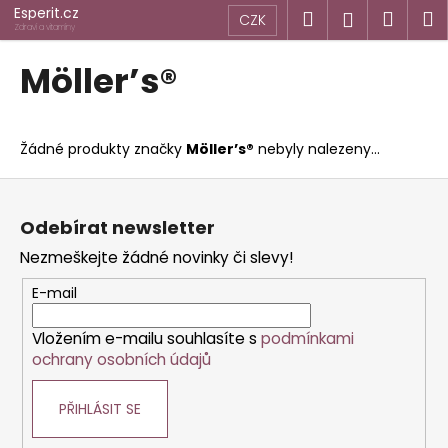
K
Přejít
Esperit.cz
Hledat
Náku
M
Přihlášen
CZK
na
o
Zdraví a vitamíny
obsah
Zpět
Zpět
košík
š
Möller’s®
í
C
k
o
Žádné produkty značky
Möller’s®
nebyly nalezeny...
p
o
Z
t
á
Odebírat newsletter
ř
p
Nezmeškejte žádné novinky či slevy!
e
a
b
t
E-mail
u
í
j
Vložením e-mailu souhlasíte s
podmínkami
ochrany osobních údajů
e
t
PŘIHLÁSIT SE
e
n