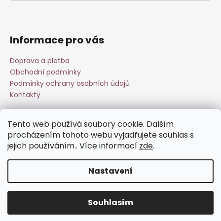
a
j
í
Informace pro vás
t
?
Doprava a platba
Obchodní podmínky
Podmínky ochrany osobních údajů
Kontakty
HLEDAT
Tento web používá soubory cookie. Dalším
Přijímáme online platby
procházením tohoto webu vyjadřujete souhlas s
jejich používáním.. Více informací
zde
.
D
o
Nastavení
p
o
Vytvořil Shoptet
r
Souhlasím
Copyright 2026
Esperit.cz
. Všechna práva vyhrazena.
u