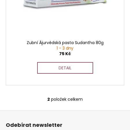
č
u
j
e
m
e
Zubní Ájurvédská pasta Sudantha 80g
1 - 3 dny
75 Kč
DETAIL
2
položek celkem
O
v
Z
l
á
á
Odebírat newsletter
d
p