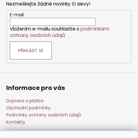
a
Nezmeškejte žádné novinky či slevy!
a
c
t
E-mail
í
í
p
Vložením e-mailu souhlasíte s
podmínkami
r
ochrany osobních údajů
v
k
PŘIHLÁSIT SE
y
v
ý
p
i
s
Informace pro vás
u
Doprava a platba
Obchodní podmínky
Podmínky ochrany osobních údajů
Kontakty